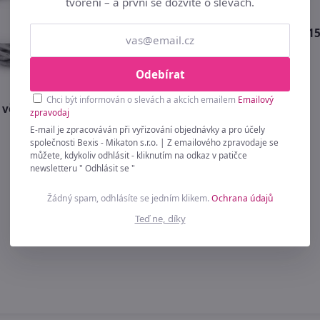
tvoření – a první se dozvíte o slevách.
Vánoční ozdoba, 12 ks 3715
4.5 cm
169 Kč
Odebírat
Chci být informován o slevách a akcích emailem
Emailový
 věnec Ø25 cm
zpravodaj
E-mail je zpracováván při vyřizování objednávky a pro účely
společnosti Bexis - Mikaton s.r.o. | Z emailového zpravodaje se
můžete, kdykoliv odhlásit - kliknutím na odkaz v patičce
newsletteru " Odhlásit se "
Žádný spam, odhlásíte se jedním klikem.
Ochrana údajů
Teď ne, díky