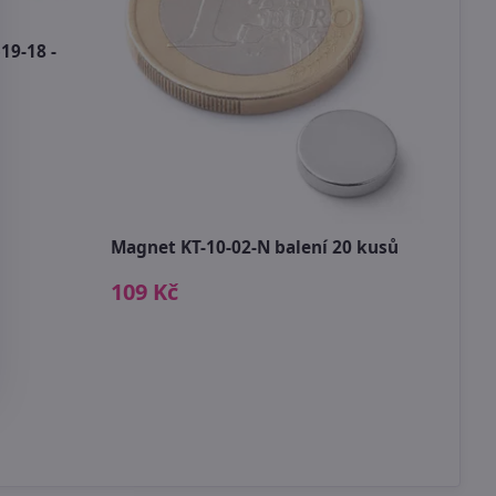
19-18 -
Magnet KT-10-02-N balení 20 kusů
109 Kč
Uměl
zele
99 