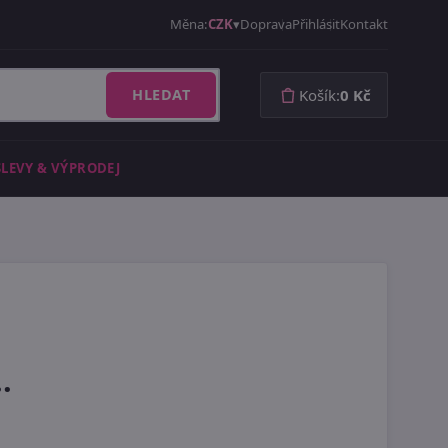
Měna:
CZK
Doprava
Přihlásit
Kontakt
HLEDAT
Košík:
0 Kč
SLEVY & VÝPRODEJ
.