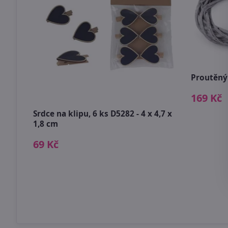
Proutěný
169 Kč
měr
Srdce na klipu, 6 ks D5282 - 4 x 4,7 x
1,8 cm
69 Kč