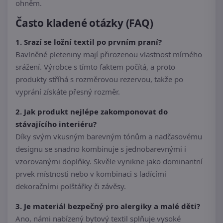
ohněm.
Často kladené otázky (FAQ)
1. Srazí se ložní textil po prvním praní?
Bavlněné pleteniny mají přirozenou vlastnost mírného
srážení. Výrobce s tímto faktem počítá, a proto
produkty stříhá s rozměrovou rezervou, takže po
vyprání získáte přesný rozměr.
2. Jak produkt nejlépe zakomponovat do
stávajícího interiéru?
Díky svým vkusným barevným tónům a nadčasovému
designu se snadno kombinuje s jednobarevnými i
vzorovanými doplňky. Skvěle vynikne jako dominantní
prvek místnosti nebo v kombinaci s ladícími
dekoračními polštářky či závěsy.
3. Je materiál bezpečný pro alergiky a malé děti?
Ano, námi nabízený bytový textil splňuje vysoké