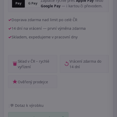
Zaplaťte rychle přes
Apple Pay
nebo
Pay
G Pay
Google Pay
— i kartou či převodem.
Doprava zdarma nad limit po celé ČR
14 dní na vrácení — první výměna zdarma
Skladem, expedujeme v pracovní dny
Sklad v ČR – rychlé
Vrácení zdarma do
vyřízení
14 dní
Ověřený prodejce
|
Dotaz k výrobku