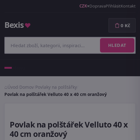
CZK
Doprava
Přihlásit
Kontakt
Bexis
♥
0 Kč
HLEDAT
Menu
Úvod
/
Domov
/
Povlaky na polštářky
/
Povlak na polštářek Velluto 40 x 40 cm oranžový
Povlak na polštářek Velluto 40 x
40 cm oranžový