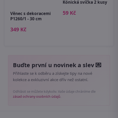
Kónická svíčka 2 kusy
U
59 Kč
Věnec s dekoracemi
3
5
P1260/1 - 30 cm
9
349 Kč
Buďte první u novinek a slev 💌
Přihlaste se k odběru a získejte tipy na nové
kolekce a exkluzivní akce dřív než ostatní.
Odhlásit se můžete kdykoliv. Vaše údaje chráníme dle
zásad ochrany osobních údajů
.