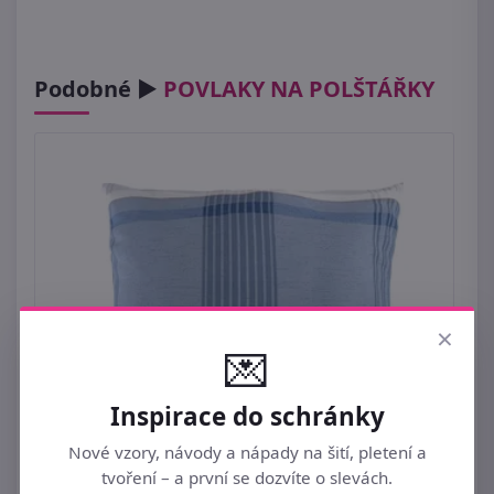
Podobné ►
POVLAKY NA POLŠTÁŘKY
×
💌
Inspirace do schránky
Nové vzory, návody a nápady na šití, pletení a
tvoření – a první se dozvíte o slevách.