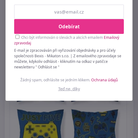
Povlak na polštář saténový PALOMAR modrý
Odebírat
129 Kč
Chci být informován o slevách a akcích emailem
Emailový
zpravodaj
E-mail je zpracováván při vyřizování objednávky a pro účely
společnosti Bexis - Mikaton s.r.o. | Z emailového zpravodaje se
můžete, kdykoliv odhlásit - kliknutím na odkaz v patičce
newsletteru " Odhlásit se "
Žádný spam, odhlásíte se jedním klikem.
Ochrana údajů
Teď ne, díky