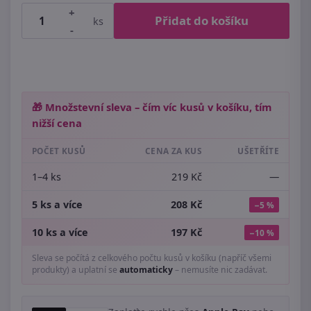
+
Přidat do košíku
ks
-
🎁 Množstevní sleva – čím víc kusů v košíku, tím
nižší cena
POČET KUSŮ
CENA ZA KUS
UŠETŘÍTE
1–4 ks
219 Kč
—
5 ks a více
208 Kč
−5 %
10 ks a více
197 Kč
−10 %
Sleva se počítá z celkového počtu kusů v košíku (napříč všemi
produkty) a uplatní se
automaticky
– nemusíte nic zadávat.