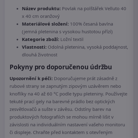
Název produktu:
Povlak na polštářek Velluto 40
x 40 cm oranžový
Materiálové složení:
100% česaná bavlna
(jemná pletenina s vysokou hustotou přízí)
Kategorie zboží:
Ložní textil
Vlastnosti:
Odolná pletenina, vysoká poddajnost,
dlouhá životnost
Pokyny pro doporučenou údržbu
Upozornění k péči:
Doporučujeme prát zásadně z
rubové strany se zapnutým zipovým uzávěrem nebo
knoflíky na 40 až 60 °C podle typu pleteniny. Používejte
tekuté prací gely na barevné prádlo bez optických
zesvětlovačů a sušte v závěsu. Odstíny barev na
produktových fotografiích se mohou mírně lišit v
závislosti na individuálním nastavení vašeho monitoru
či displeje. Chraňte před kontaktem s otevřeným