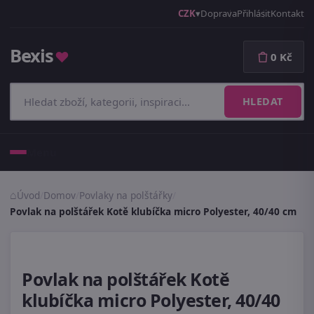
CZK
Doprava
Přihlásit
Kontakt
Bexis
♥
0 Kč
HLEDAT
Menu
Úvod
/
Domov
/
Povlaky na polštářky
/
Povlak na polštářek Kotě klubíčka micro Polyester, 40/40 cm
Povlak na polštářek Kotě
klubíčka micro Polyester, 40/40