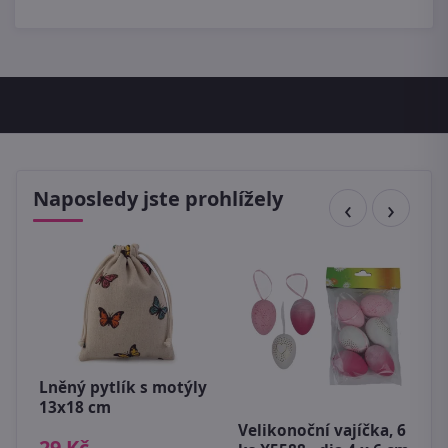
Naposledy jste prohlížely
Lněný pytlík s motýly
13x18 cm
Velikonoční vajíčka, 6
D
29 Kč