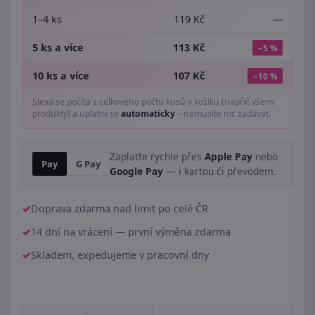
1–4 ks
119 Kč
—
5 ks a více
113 Kč
−5 %
10 ks a více
107 Kč
−10 %
Sleva se počítá z celkového počtu kusů v košíku (napříč všemi
produkty) a uplatní se
automaticky
– nemusíte nic zadávat.
Zaplaťte rychle přes
Apple Pay
nebo
Pay
G Pay
Google Pay
— i kartou či převodem.
Doprava zdarma nad limit po celé ČR
14 dní na vrácení — první výměna zdarma
Skladem, expedujeme v pracovní dny