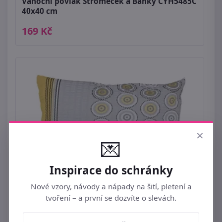
Vánoční povlak Stromeček a Baňky CYH5485C
40x40 cm
169 Kč
×
💌
Inspirace do schránky
Nové vzory, návody a nápady na šití, pletení a
tvoření – a první se dozvíte o slevách.