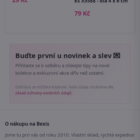
ks X5588 - dia 4 x 6 cm
k
c
79 Kč
5
Buďte první u novinek a slev 💌
Přihlaste se k odběru a získejte tipy na nové
kolekce a exkluzivní akce dřív než ostatní.
Odhlásit se můžete kdykoliv. Vaše údaje chráníme dle
zásad ochrany osobních údajů
.
O nákupu na Bexis
Jsme tu pro vás od roku 2010. Vlastní sklad, rychlá expedice