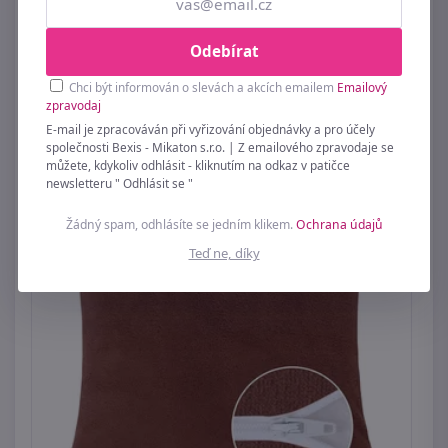
Odebírat
Povláček krepový Šedá,Žlutá 80/417 40x40 cm
Chci být informován o slevách a akcích emailem
Emailový
109 Kč
zpravodaj
E-mail je zpracováván při vyřizování objednávky a pro účely
společnosti Bexis - Mikaton s.r.o. | Z emailového zpravodaje se
můžete, kdykoliv odhlásit - kliknutím na odkaz v patičce
newsletteru " Odhlásit se "
Žádný spam, odhlásíte se jedním klikem.
Ochrana údajů
Teď ne, díky