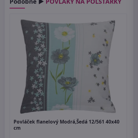
Podobné ►
POVLAKY NA POLŠTÁŘKY
Povláček flanelový Modrá,Šedá 12/561 40x40
cm