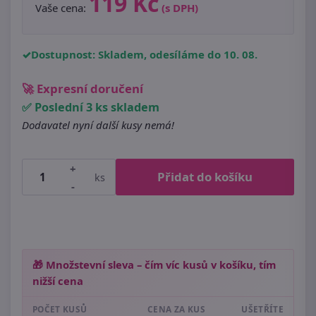
119 Kč
Vaše cena:
(s DPH)
Dostupnost: Skladem, odesíláme do 10. 08.
🚀 Expresní doručení
✅ Poslední 3 ks skladem
Dodavatel nyní další kusy nemá!
+
Přidat do košíku
ks
-
🎁 Množstevní sleva – čím víc kusů v košíku, tím
nižší cena
POČET KUSŮ
CENA ZA KUS
UŠETŘÍTE