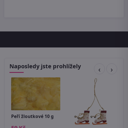
Naposledy jste prohlížely
Peří žloutkové 10 g
U
l
59 Kč