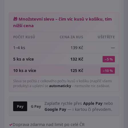
🎁 Množstevní sleva – čím víc kusů v košíku, tím
nižší cena
POČET KUSŮ
CENA ZA KUS
UŠETŘÍTE
1–4 ks
139 Kč
—
5 ks a více
132 Kč
−5 %
10 ks a více
125 Kč
−10 %
Sleva se počítá z celkového počtu kusů v košíku (napříč všemi
produkty) a uplatní se
automaticky
– nemusíte nic zadávat.
Zaplaťte rychle přes
Apple Pay
nebo
Pay
G Pay
Google Pay
— i kartou či převodem.
Doprava zdarma nad limit po celé ČR