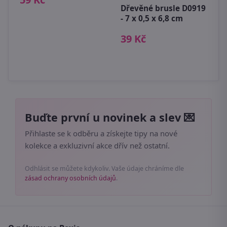
Dřevěné brusle D0919
1
- 7 x 0,5 x 6,8 cm
39 Kč
Buďte první u novinek a slev 💌
Přihlaste se k odběru a získejte tipy na nové
kolekce a exkluzivní akce dřív než ostatní.
Odhlásit se můžete kdykoliv. Vaše údaje chráníme dle
zásad ochrany osobních údajů
.