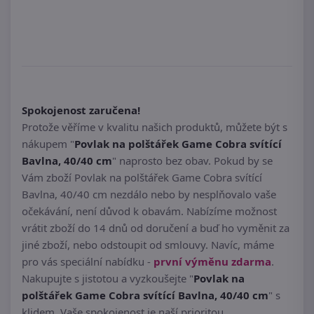
Spokojenost zaručena!
Protože věříme v kvalitu našich produktů, můžete být s
nákupem "
Povlak na polštářek Game Cobra svítící
Bavlna, 40/40 cm
" naprosto bez obav. Pokud by se
Vám zboží Povlak na polštářek Game Cobra svítící
Bavlna, 40/40 cm nezdálo nebo by nesplňovalo vaše
očekávání, není důvod k obavám. Nabízíme možnost
vrátit zboží do 14 dnů od doručení a buď ho vyměnit za
jiné zboží, nebo odstoupit od smlouvy. Navíc, máme
pro vás speciální nabídku -
první výměnu zdarma
.
Nakupujte s jistotou a vyzkoušejte "
Povlak na
polštářek Game Cobra svítící Bavlna, 40/40 cm
" s
klidem. Vaše spokojenost je naší prioritou.