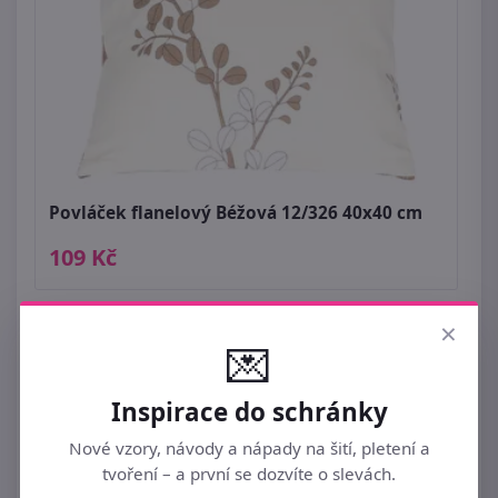
Povláček flanelový Béžová 12/326 40x40 cm
109 Kč
×
💌
Inspirace do schránky
Nové vzory, návody a nápady na šití, pletení a
tvoření – a první se dozvíte o slevách.