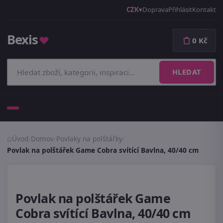
CZK
Doprava
Přihlásit
Kontakt
Bexis
♥
0 Kč
HLEDAT
Menu
Úvod
/
Domov
/
Povlaky na polštářky
/
Povlak na polštářek Game Cobra svítící Bavlna, 40/40 cm
Povlak na polštářek Game
Cobra svítící Bavlna, 40/40 cm