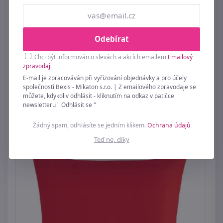
Odebírat
Chci být informován o slevách a akcích emailem
Emailový
zpravodaj
E-mail je zpracováván při vyřizování objednávky a pro účely
společnosti Bexis - Mikaton s.r.o. | Z emailového zpravodaje se
Povláček bavlněný Zelená 91/252 45x45 cm
můžete, kdykoliv odhlásit - kliknutím na odkaz v patičce
newsletteru " Odhlásit se "
109 Kč
Žádný spam, odhlásíte se jedním klikem.
Ochrana údajů
Teď ne, díky