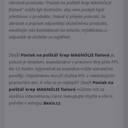
Obrázek produktu "Povlak na polštář krep MAGNÓLIE
fialová" může být ilustrační, aby vám poskytl lepší
představu o produktu. Pokud si přejete potvrdit, že
obrázek a popisek odpovídají skutečnému produktu,
neváhejte nás kontaktovat na emailu: info@bexis.cz -
odpovědi se dočkáte co nejdříve!
Zboží
Povlak na polštář krep MAGNÓLIE fialová
je,
pokud je skladem, expedováno v pracovní dny přes PPL
do 12 hodin. Výjimečně se expedice může uskutečnit
později. Objednávku doručí služba PPL v následujícím
pracovním dni. A víte co je nejlepší? Zboží
Povlak na
polštář krep MAGNÓLIE fialová
můžete mít za
skvělou internetovou cenu! Nakupujte chytře a vše si
pořiďte v eshopu
Bexis.cz
.