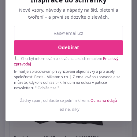
Nové vzory, návody a nápady na šití, pletení a
Povláček bavlněný Růžová,Zelená 90/109
tvoření – a první se dozvíte o slevách.
40x40 cm
109 Kč
Odebírat
Chci být informován o slevách a akcích emailem
Emailový
zpravodaj
E-mail je zpracováván při vyřizování objednávky a pro účely
společnosti Bexis - Mikaton s.r.o. | Z emailového zpravodaje se
můžete, kdykoliv odhlásit - kliknutím na odkaz v patičce
newsletteru " Odhlásit se "
Žádný spam, odhlásíte se jedním klikem.
Ochrana údajů
Teď ne, díky