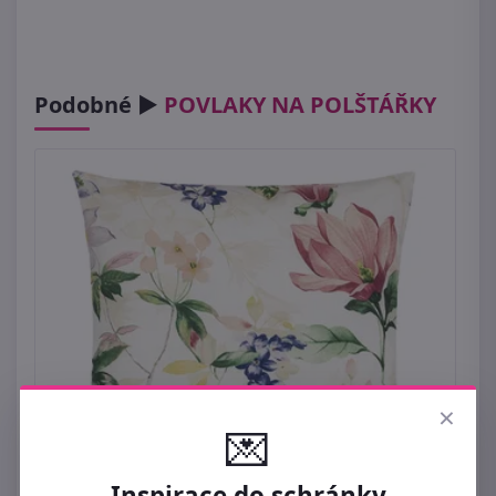
Podobné ►
POVLAKY NA POLŠTÁŘKY
×
💌
Inspirace do schránky