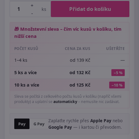
+
Přidat do košíku
ks
-
🎁 Množstevní sleva – čím víc kusů v košíku, tím
nižší cena
POČET KUSŮ
CENA ZA KUS
UŠETŘÍTE
1–4 ks
od 139 Kč
—
5 ks a více
od 132 Kč
−5 %
10 ks a více
od 125 Kč
−10 %
Sleva se počítá z celkového počtu kusů v košíku (napříč všemi
produkty) a uplatní se
automaticky
– nemusíte nic zadávat.
Zaplaťte rychle přes
Apple Pay
nebo
Pay
G Pay
Google Pay
— i kartou či převodem.