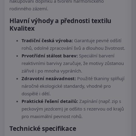
nakupování doplňků a tvoření harmonického
rodinného zázemí.
Hlavní výhody a přednosti textilu
Kvalitex
Tradiční česká výroba:
Garantuje pevné odšití
rohů, odolné zpracování švů a dlouhou životnost.
Prvotřídní stálost barev:
Speciální barvení
reaktivními barvivy zaručuje, že motivy zůstanou
zářivé i po mnoha vypráních.
Zdravotní nezávadnost:
Použité tkaniny splňují
náročné ekologické standardy, vhodné pro
dospělé i dětí.
Praktické řešení detailů:
Zapínání (např. zip s
peckovým jezdcem) je odšito s rezervou od krajů
pro maximální pevnost rohů.
Technické specifikace