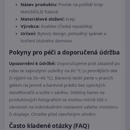
Název produktu:
Povlak na polštář krep
MAGNÓLIE fialová
Materiálové složení:
krep
Výrobce:
Kvalitex (Česká republika)
Určení:
Bytový design, pohodlný spánek a
tvoření útulného domova
Pokyny pro péči a doporučená údržba
Upozornění k údržbě:
Doporučujeme prát zásadně po
rubu se zapnutými uzávěry na 60 °C (u jemnějších dek
či výplní na 30–40 °C). Barevný textil perte v pracích
gelech na jemné a barevné prádlo bez optických
zesvětlovačů a sušte v závěsu. Odstíny barev na
produktových fotografiích se mohou mírně lišit v
závislosti na individuálním nastavení vašeho monitoru
či displeje. Chraňte před otevřeným ohněm.
Často kladené otázky (FAQ)