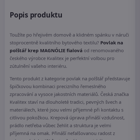
Popis produktu
Toužíte po hřejivém domově a klidném spánku v náruči
stoprocentně kvalitního bytového textilu?
Povlak na
polštář krep MAGNÓLIE fialová
od renomovaného
českého výrobce Kvalitex je perfektní volbou pro
zútulnění vašeho interiéru.
Tento produkt z kategorie povlak na polštář představuje
špičkovou kombinaci precizního řemeslného
zpracování a vysoce jakostních materiálů. Česká značka
Kvalitex staví na dlouholeté tradici, pevných švech a
materiálech, které jsou velmi příjemné při kontaktu s
citlivou pokožkou. Krepová úprava přináší vzdušnost,
prádlo netřeba vůbec žehlit a struktura je velmi
příjemná na omak. Přináší nefalšovanou radost z