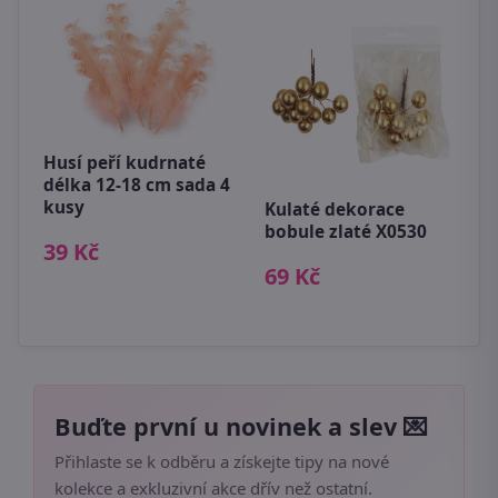
Husí peří kudrnaté
délka 12-18 cm sada 4
kusy
ce
Kulaté dekorace
D
bobule zlaté X0530
X
39 Kč
1
69 Kč
2
Buďte první u novinek a slev 💌
Přihlaste se k odběru a získejte tipy na nové
kolekce a exkluzivní akce dřív než ostatní.