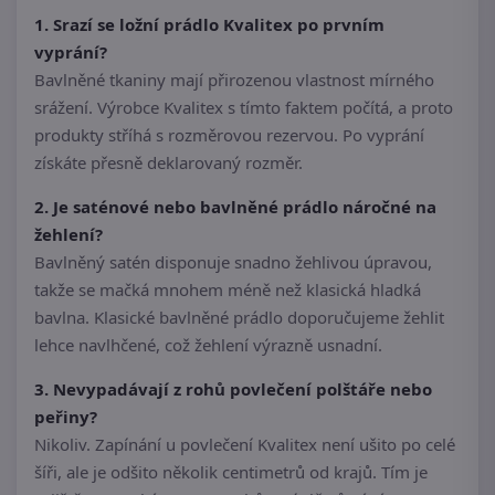
1. Srazí se ložní prádlo Kvalitex po prvním
vyprání?
Bavlněné tkaniny mají přirozenou vlastnost mírného
srážení. Výrobce Kvalitex s tímto faktem počítá, a proto
produkty stříhá s rozměrovou rezervou. Po vyprání
získáte přesně deklarovaný rozměr.
2. Je saténové nebo bavlněné prádlo náročné na
žehlení?
Bavlněný satén disponuje snadno žehlivou úpravou,
takže se mačká mnohem méně než klasická hladká
bavlna. Klasické bavlněné prádlo doporučujeme žehlit
lehce navlhčené, což žehlení výrazně usnadní.
3. Nevypadávají z rohů povlečení polštáře nebo
peřiny?
Nikoliv. Zapínání u povlečení Kvalitex není ušito po celé
šíři, ale je odšito několik centimetrů od krajů. Tím je