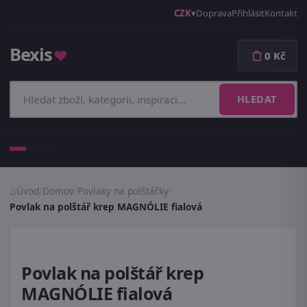
CZK
Doprava
Přihlásit
Kontakt
Bexis
♥
0 Kč
HLEDAT
Menu
Úvod
/
Domov
/
Povlaky na polštářky
/
Povlak na polštář krep MAGNÓLIE fialová
Povlak na polštář krep
MAGNÓLIE fialová