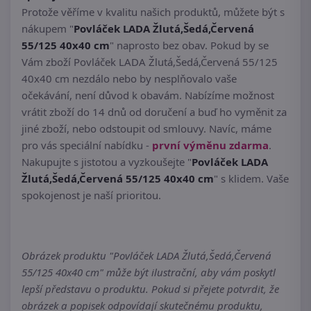
Protože věříme v kvalitu našich produktů, můžete být s
nákupem "
Povláček LADA Žlutá,Šedá,Červená
55/125 40x40 cm
" naprosto bez obav. Pokud by se
Vám zboží Povláček LADA Žlutá,Šedá,Červená 55/125
40x40 cm nezdálo nebo by nesplňovalo vaše
očekávání, není důvod k obavám. Nabízíme možnost
vrátit zboží do 14 dnů od doručení a buď ho vyměnit za
jiné zboží, nebo odstoupit od smlouvy. Navíc, máme
pro vás speciální nabídku -
první výměnu zdarma
.
Nakupujte s jistotou a vyzkoušejte "
Povláček LADA
Žlutá,Šedá,Červená 55/125 40x40 cm
" s klidem. Vaše
spokojenost je naší prioritou.
Obrázek produktu "Povláček LADA Žlutá,Šedá,Červená
55/125 40x40 cm" může být ilustrační, aby vám poskytl
lepší představu o produktu. Pokud si přejete potvrdit, že
obrázek a popisek odpovídají skutečnému produktu,