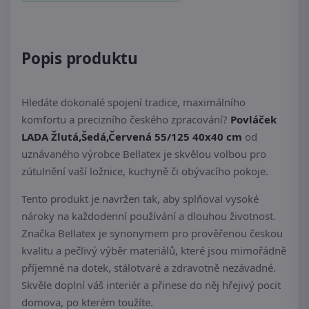
Popis produktu
Hledáte dokonalé spojení tradice, maximálního
komfortu a precizního českého zpracování?
Povláček
LADA Žlutá,Šedá,Červená 55/125 40x40 cm
od
uznávaného výrobce Bellatex je skvělou volbou pro
zútulnění vaší ložnice, kuchyně či obývacího pokoje.
Tento produkt je navržen tak, aby splňoval vysoké
nároky na každodenní používání a dlouhou životnost.
Značka Bellatex je synonymem pro prověřenou českou
kvalitu a pečlivý výběr materiálů, které jsou mimořádně
příjemné na dotek, stálotvaré a zdravotně nezávadné.
Skvěle doplní váš interiér a přinese do něj hřejivý pocit
domova, po kterém toužíte.