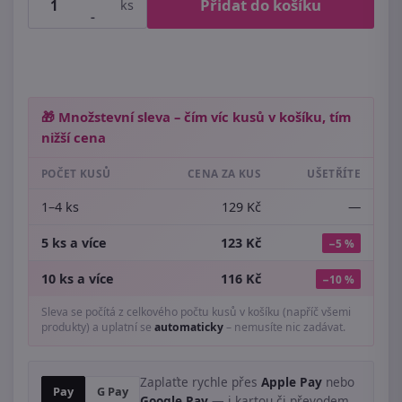
Přidat do košíku
ks
-
🎁 Množstevní sleva – čím víc kusů v košíku, tím
nižší cena
POČET KUSŮ
CENA ZA KUS
UŠETŘÍTE
1–4 ks
129 Kč
—
5 ks a více
123 Kč
−5 %
10 ks a více
116 Kč
−10 %
Sleva se počítá z celkového počtu kusů v košíku (napříč všemi
produkty) a uplatní se
automaticky
– nemusíte nic zadávat.
Zaplaťte rychle přes
Apple Pay
nebo
Pay
G Pay
Google Pay
— i kartou či převodem.