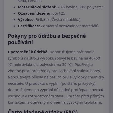
šedá, červená
Materiálové složení:
70% bavlna,30% polyester
Označení dezénu:
55/125
Výrobce:
Bellatex (Česká republika)
Certifikace:
Zdravotní nezávadnost materiálů
Pokyny pro údržbu a bezpečné
používání
Upozornění k údržbě:
Doporučujeme prát podle
symbolů na štítku výrobku (obvykle bavlna na 40–60
°C, mikrovlákno a polyester na 30 °C). Používejte
vhodné prací prostředky pro zachování stálosti barev.
Nepoužívejte bělidla na bázi chloru a výrobky chemicky
nečistěte. U produktů s výplní (polštáře, přikrývky)
doporučujeme po vyprání důkladně protřepat a nechat
uschnout v rozprostřeném stavu. Chraňte před přímým
kontaktem s otevřeným ohněm a vysokými teplotami.
Často kladené otázky (FAQ)