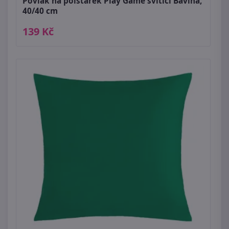
Povlak na polštářek Play Game svítící Bavlna,
40/40 cm
139 Kč