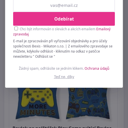
139 Kč
Odebírat
Chci být informován o slevách a akcích emailem
Emailový
zpravodaj
E-mail je zpracováván při vyřizování objednávky a pro účely
společnosti Bexis - Mikaton s.r.o. | Z emailového zpravodaje se
můžete, kdykoliv odhlásit - kliknutím na odkaz v patičce
newsletteru " Odhlásit se "
Žádný spam, odhlásíte se jedním klikem.
Ochrana údajů
Teď ne, díky