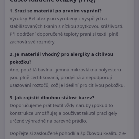
1. Srazí se materiál po prvním vyprání?
Výrobky Bellatex jsou vyrobeny z vyspělých a
stabilizovaných tkanin s nízkou zbytkovou srážlivostí.
Při dodržení doporučené teploty praní si textil plně
zachová své rozměry.
2. Je materiál vhodný pro alergiky a citlivou
pokožku?
Ano, použitá bavlna i jemná mikrovlákna polyesteru
jsou plně certifikovaná, prodyšná a nepodporují
usazování roztočů, což je ideální pro citlivou pokožku.
3. Jak zajistit dlouhou stálost barev?
Doporučujeme prát textil vždy naruby (pokud to
konstrukce umožňuje) a používat tekuté prací gely
určené výhradně na barevné prádlo.
Dopřejte si zasloužené pohodlí a špičkovou kvalitu z e-