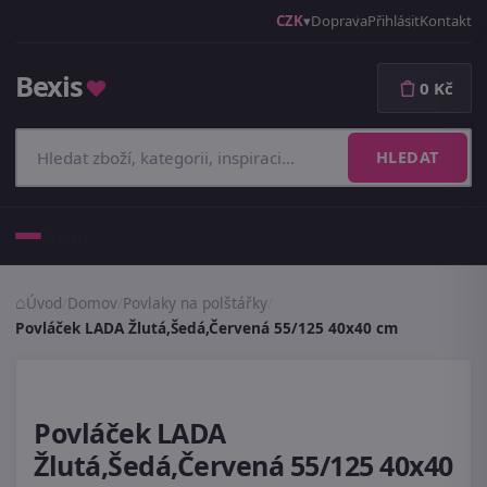
CZK
Doprava
Přihlásit
Kontakt
Bexis
♥
0 Kč
HLEDAT
Menu
Úvod
/
Domov
/
Povlaky na polštářky
/
Povláček LADA Žlutá,Šedá,Červená 55/125 40x40 cm
Povláček LADA
Žlutá,Šedá,Červená 55/125 40x40