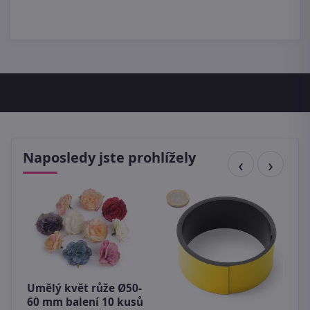
Naposledy jste prohlížely
D
Umělý květ růže Ø50-
V
60 mm balení 10 kusů