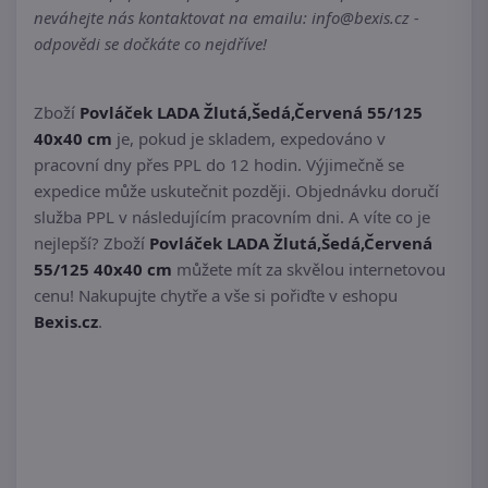
neváhejte nás kontaktovat na emailu: info@bexis.cz -
odpovědi se dočkáte co nejdříve!
Zboží
Povláček LADA Žlutá,Šedá,Červená 55/125
40x40 cm
je, pokud je skladem, expedováno v
pracovní dny přes PPL do 12 hodin. Výjimečně se
expedice může uskutečnit později. Objednávku doručí
služba PPL v následujícím pracovním dni. A víte co je
nejlepší? Zboží
Povláček LADA Žlutá,Šedá,Červená
55/125 40x40 cm
můžete mít za skvělou internetovou
cenu! Nakupujte chytře a vše si pořiďte v eshopu
Bexis.cz
.