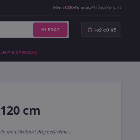
Měna:
CZK
Doprava
Přihlásit
Kontakt
HLEDAT
Košík:
0 Kč
SLEVY & VÝPRODEJ
x120 cm
louhou životnost díky pečlivému...