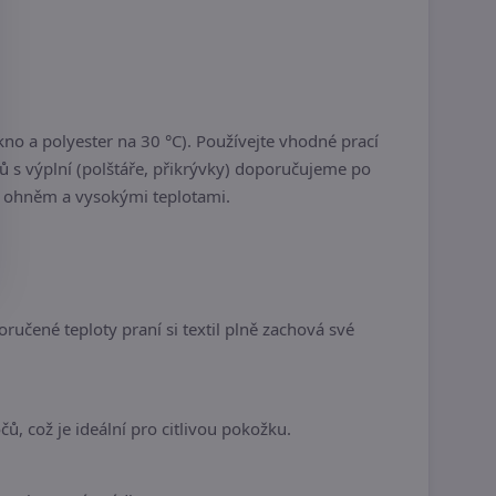
o a polyester na 30 °C). Používejte vhodné prací
tů s výplní (polštáře, přikrývky) doporučujeme po
m ohněm a vysokými teplotami.
ručené teploty praní si textil plně zachová své
, což je ideální pro citlivou pokožku.