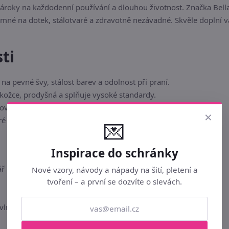
 nároky na každodenní používání a dlouhou životnost. Značka Bel
mné na dotek, stálotvaré a zdravotně nezávadné. Skvěle doplní vá
ti
a pevné švy, stálost barev a odolnost při praní.
okožce, prodyšná a splňuje vysoké standardy.
ává svůj tvar a měkkost i při pravidelném čištění.
×
eré vkusně doladí každou místnost.
💌
Inspirace do schránky
ář Bílá 90/001 45x120 cm
Nové vzory, návody a nápady na šití, pletení a
tvoření – a první se dozvíte o slevách.
vlna