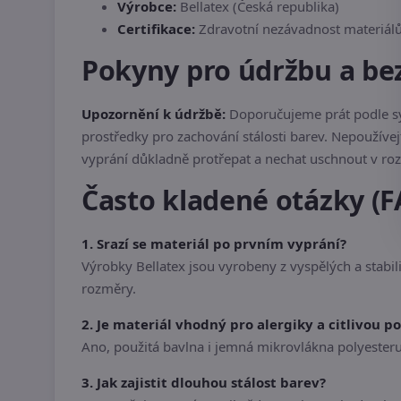
Výrobce:
Bellatex (Česká republika)
Certifikace:
Zdravotní nezávadnost materiál
Pokyny pro údržbu a be
Upozornění k údržbě:
Doporučujeme prát podle sym
prostředky pro zachování stálosti barev. Nepoužívej
vyprání důkladně protřepat a nechat uschnout v r
Často kladené otázky (F
1. Srazí se materiál po prvním vyprání?
Výrobky Bellatex jsou vyrobeny z vyspělých a stabili
rozměry.
2. Je materiál vhodný pro alergiky a citlivou p
Ano, použitá bavlna i jemná mikrovlákna polyesteru 
3. Jak zajistit dlouhou stálost barev?