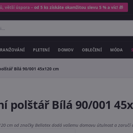
ů, větší úspora –
od 5 ks získáte okamžitou slevu 5 % a víc!
🎁
RANŽOVÁNÍ
PLETENÍ
DOMOV
OBLEČENÍ
MÓDA
olštář Bílá 90/001 45x120 cm
í polštář Bílá 90/001 45
x120 cm od značky Bellatex dodá vašemu domovu útulnost a zaručí d