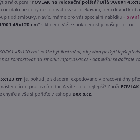
být s nákupem "
POVLAK na relaxační polštář Bílá 90/001 45x
m nezdálo nebo by nesplňovalo vaše očekávání, není důvod k ob
oupit od smlouvy. Navíc, máme pro vás speciální nabídku -
prvn
90/001 45x120 cm
" s klidem. Vaše spokojenost je naší prioritou.
0/001 45x120 cm" může být ilustrační, aby vám poskytl lepší předst
nás kontaktovat na emailu: info@bexis.cz - odpovědi se dočkáte co
 45x120 cm
je, pokud je skladem, expedováno v pracovní dny pře
následujícím pracovním dni. A víte co je nejlepší? Zboží
POVLAK 
 chytře a vše si pořiďte v eshopu
Bexis.cz
.