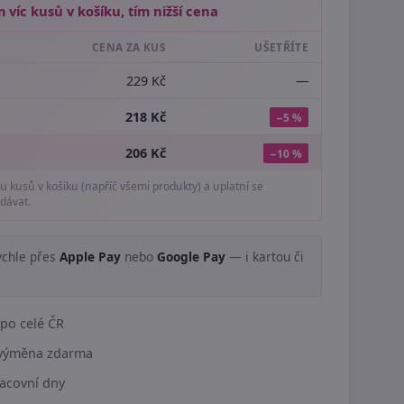
 víc kusů v košíku, tím nižší cena
CENA ZA KUS
UŠETŘÍTE
229 Kč
—
218 Kč
−5 %
206 Kč
−10 %
tu kusů v košíku (napříč všemi produkty) a uplatní se
dávat.
ychle přes
Apple Pay
nebo
Google Pay
— i kartou či
.
po celé ČR
í výměna zdarma
acovní dny