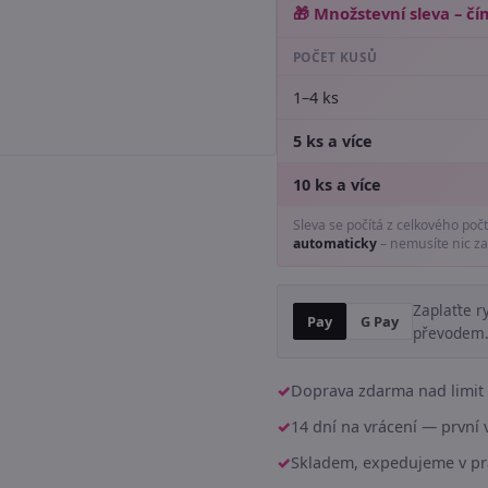
🎁 Množstevní sleva – čím
POČET KUSŮ
1–4 ks
5 ks a více
10 ks a více
Sleva se počítá z celkového poč
automaticky
– nemusíte nic za
Zaplaťte r
Pay
G Pay
převodem
Doprava zdarma nad limit 
14 dní na vrácení — prvn
Skladem, expedujeme v pr