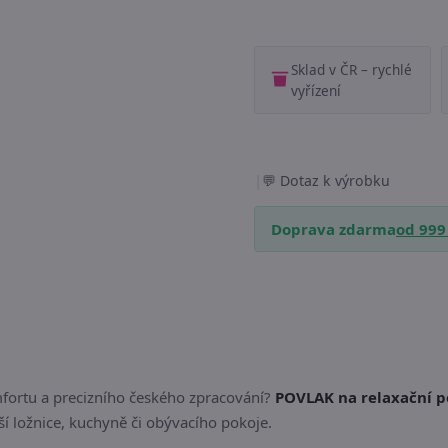
Sklad v ČR – rychlé
vyřízení
|
Dotaz k výrobku
Doprava zdarma
od 999
fortu a precizního českého zpracování?
POVLAK na relaxační p
ší ložnice, kuchyně či obývacího pokoje.