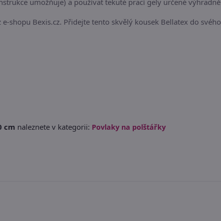
nstrukce umožňuje) a používat tekuté prací gely určené výhradně
z e-shopu Bexis.cz. Přidejte tento skvělý kousek Bellatex do svéh
0 cm
naleznete v kategorii:
Povlaky na polštářky