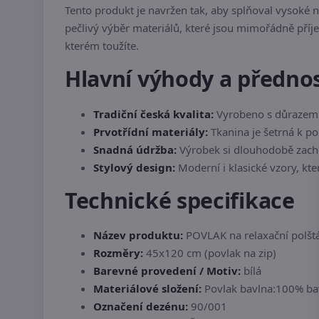
Tento produkt je navržen tak, aby splňoval vysoké
pečlivý výběr materiálů, které jsou mimořádně příje
kterém toužíte.
Hlavní výhody a přednos
Tradiční česká kvalita:
Vyrobeno s důrazem n
Prvotřídní materiály:
Tkanina je šetrná k p
Snadná údržba:
Výrobek si dlouhodobě zachov
Stylový design:
Moderní i klasické vzory, kt
Technické specifikace
Název produktu:
POVLAK na relaxační polšt
Rozměry:
45x120 cm (povlak na zip)
Barevné provedení / Motiv:
bílá
Materiálové složení:
Povlak bavlna:100% ba
Označení dezénu:
90/001