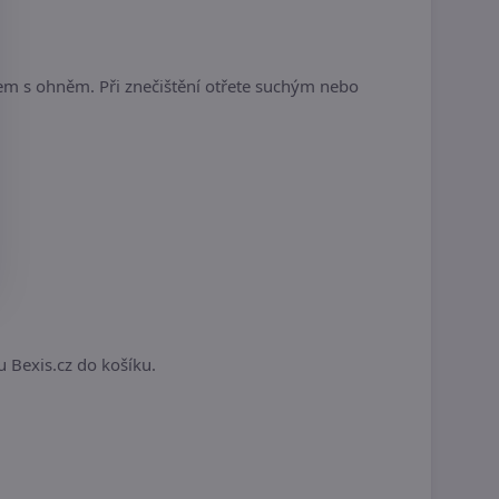
tem s ohněm. Při znečištění otřete suchým nebo
.
u Bexis.cz do košíku.