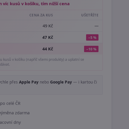
 víc kusů v košíku, tím nižší cena
CENA ZA KUS
UŠETŘÍTE
49 Kč
—
47 Kč
−5 %
44 Kč
−10 %
tu kusů v košíku (napříč všemi produkty) a uplatní se
dávat.
ychle přes
Apple Pay
nebo
Google Pay
— i kartou či
.
po celé ČR
í výměna zdarma
acovní dny