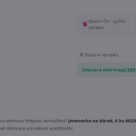
Sklad v ČR – rychlé
vyřízení
|
Dotaz k výrobku
Doprava zdarma
od 999
šemu domovu hřejivou atmosféru?
Jmenovka na dárek, 6 ks A0254
vé dekorace a kreativní aranžování.