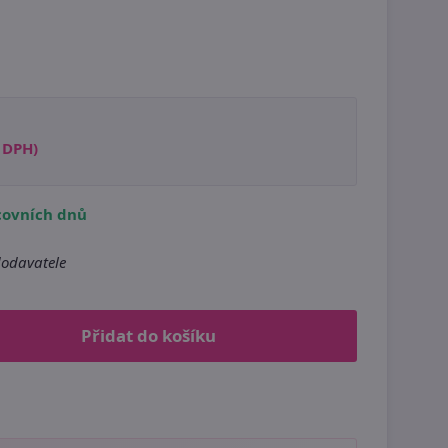
s DPH)
covních dnů
odavatele
Přidat do košíku