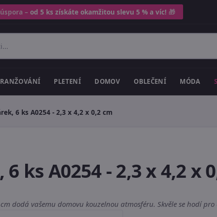
 úspora –
od 5 ks získáte okamžitou slevu 5 % a víc!
🎁
RANŽOVÁNÍ
PLETENÍ
DOMOV
OBLEČENÍ
MÓDA
ek, 6 ks A0254 - 2,3 x 4,2 x 0,2 cm
6 ks A0254 - 2,3 x 4,2 x 
,2 cm dodá vašemu domovu kouzelnou atmosféru. Skvěle se hodí pro a