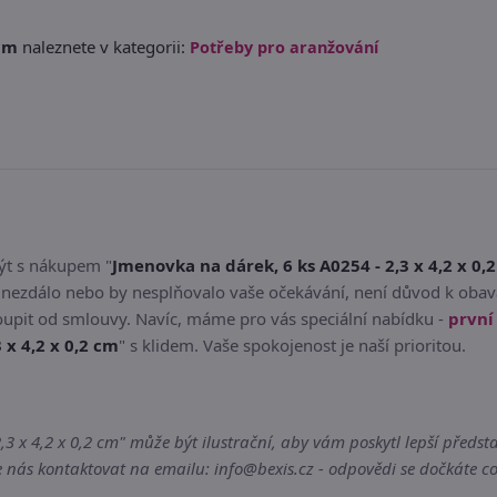
 cm
naleznete v kategorii:
Potřeby pro aranžování
být s nákupem "
Jmenovka na dárek, 6 ks A0254 - 2,3 x 4,2 x 0,
m nezdálo nebo by nesplňovalo vaše očekávání, není důvod k oba
oupit od smlouvy. Navíc, máme pro vás speciální nabídku -
prvn
 x 4,2 x 0,2 cm
" s klidem. Vaše spokojenost je naší prioritou.
 x 4,2 x 0,2 cm" může být ilustrační, aby vám poskytl lepší předsta
nás kontaktovat na emailu: info@bexis.cz - odpovědi se dočkáte co