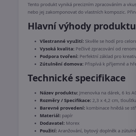
Tento produkt vyniká precizním zpracováním a vkus
nebo jej zakomponovat do vlastních kompozic. Při
Hlavní výhody produktu
Všestranné využití:
Skvěle se hodí pro celor
Vysoká kvalita:
Pečlivé zpracování od reno
Podpora tvoření:
Perfektní základ pro kreati
Zútulnění domova:
Přispívá k příjemné a hř
Technické specifikace
Název produktu:
Jmenovka na dárek, 6 ks A0
Rozměry / Specifikace:
2,3 x 4,2 cm, tloušťk
Barevné provedení:
kombinace hnědá se st
Materiál:
papír
Dodavatel:
Morex
Použití:
Aranžování, bytový doplněk a zútulně