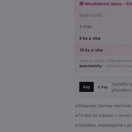
🎁 Množstevní sleva – čím
POČET KUSŮ
1–4 ks
5 ks a více
10 ks a více
Sleva se počítá z celkového poč
automaticky
– nemusíte nic za
Zaplaťte r
Pay
G Pay
převodem
Doprava zdarma nad limit 
14 dní na vrácení — prvn
Skladem, expedujeme v pr