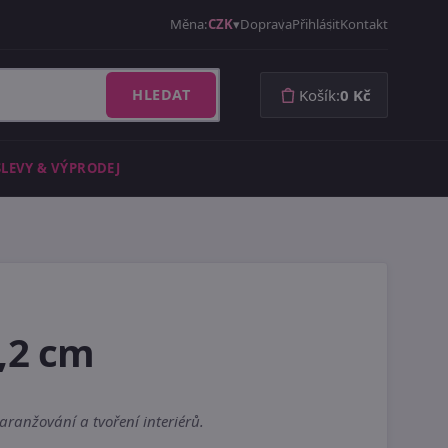
Měna:
CZK
Doprava
Přihlásit
Kontakt
HLEDAT
Košík:
0 Kč
SLEVY & VÝPRODEJ
0,2 cm
ranžování a tvoření interiérů.