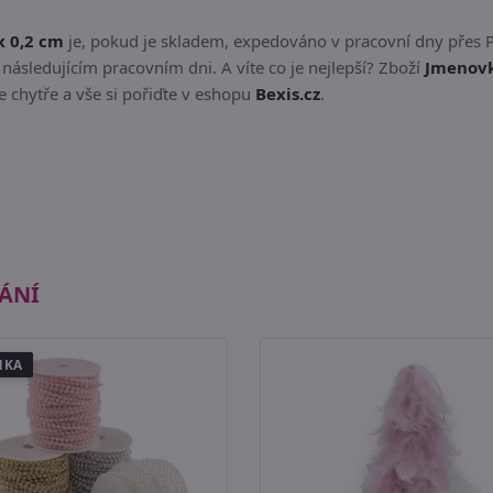
x 0,2 cm
je, pokud je skladem, expedováno v pracovní dny přes 
následujícím pracovním dni. A víte co je nejlepší? Zboží
Jmenovka
 chytře a vše si pořiďte v eshopu
Bexis.cz
.
ÁNÍ
NKA