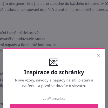
ným designem, který snadno zapadne do každého interiéru. Můžete
náší radost z nakupování doplňků a tvoření harmonického domov
oční i sezónní dekorování.
movaného dodavatele Morex.
vní nápady a floristické kompozice.
ejivé atmosféře v každé místnosti.
×
💌
Inspirace do schránky
254 2,3 x 4,2 x 0,2 cm
a 0,2 cm
Nové vzory, návody a nápady na šití, pletení a
tvoření – a první se dozvíte o slevách.
říbrnou
ní interiéru