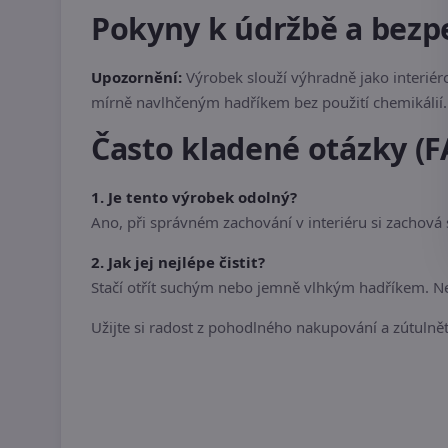
Pokyny k údržbě a bezp
Upozornění:
Výrobek slouží výhradně jako interiér
mírně navlhčeným hadříkem bez použití chemikálií. 
Často kladené otázky (F
1. Je tento výrobek odolný?
Ano, při správném zachování v interiéru si zachová
2. Jak jej nejlépe čistit?
Stačí otřít suchým nebo jemně vlhkým hadříkem. Nep
Užijte si radost z pohodlného nakupování a zútulnět