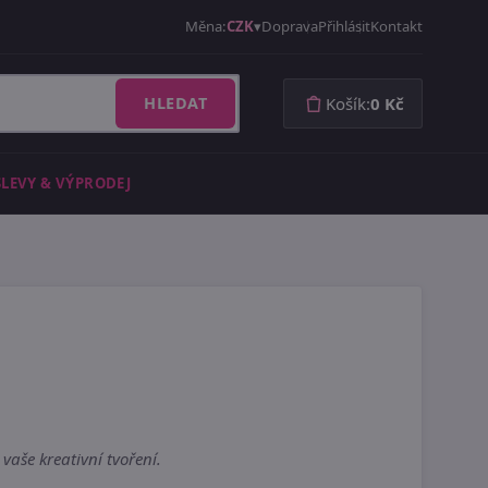
Měna:
CZK
Doprava
Přihlásit
Kontakt
HLEDAT
Košík:
0 Kč
SLEVY & VÝPRODEJ
vaše kreativní tvoření.