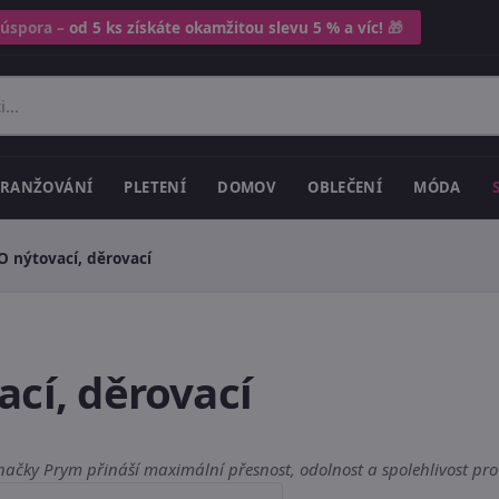
 úspora –
od 5 ks získáte okamžitou slevu 5 % a víc!
🎁
RANŽOVÁNÍ
PLETENÍ
DOMOV
OBLEČENÍ
MÓDA
O nýtovací, děrovací
ací, děrovací
značky Prym přináší maximální přesnost, odolnost a spolehlivost pro 