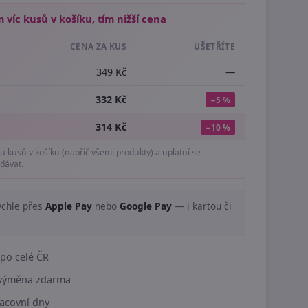
 víc kusů v košíku, tím nižší cena
CENA ZA KUS
UŠETŘÍTE
349 Kč
—
332 Kč
−5 %
314 Kč
−10 %
tu kusů v košíku (napříč všemi produkty) a uplatní se
dávat.
ychle přes
Apple Pay
nebo
Google Pay
— i kartou či
.
po celé ČR
í výměna zdarma
acovní dny