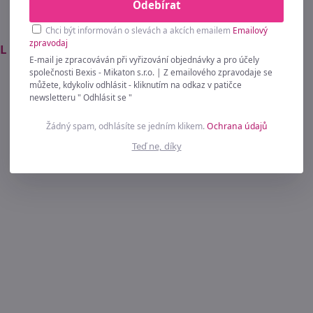
Odebírat
Chci být informován o slevách a akcích emailem
Emailový
zpravodaj
L
E-mail je zpracováván při vyřizování objednávky a pro účely
společnosti Bexis - Mikaton s.r.o. | Z emailového zpravodaje se
můžete, kdykoliv odhlásit - kliknutím na odkaz v patičce
newsletteru " Odhlásit se "
Žádný spam, odhlásíte se jedním klikem.
Ochrana údajů
Teď ne, díky