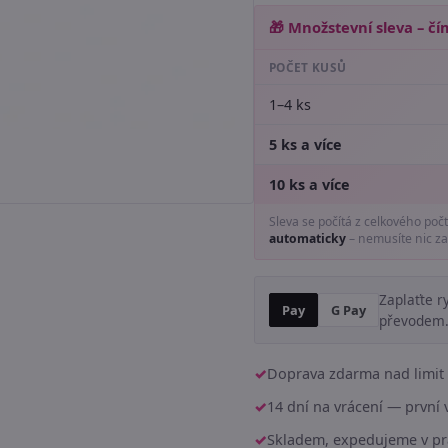
🎁 Množstevní sleva – čím
POČET KUSŮ
1–4 ks
5 ks a více
10 ks a více
Sleva se počítá z celkového poč
automaticky
– nemusíte nic za
Zaplaťte r
Pay
G Pay
převodem
Doprava zdarma nad limit 
14 dní na vrácení — prvn
Skladem, expedujeme v pr