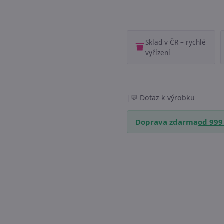
Sklad v ČR – rychlé
vyřízení
|
Dotaz k výrobku
Doprava zdarma
od 999