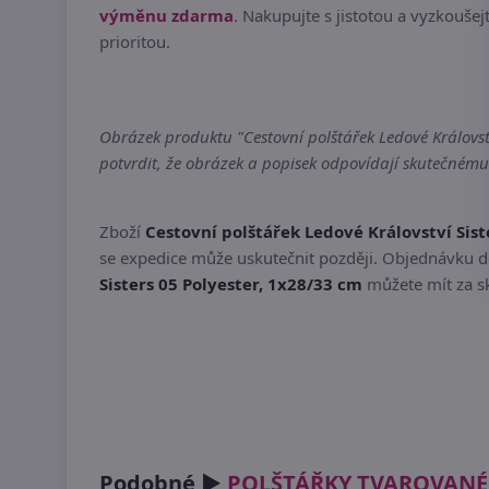
výměnu zdarma
. Nakupujte s jistotou a vyzkoušejt
prioritou.
Obrázek produktu "Cestovní polštářek Ledové Královstv
potvrdit, že obrázek a popisek odpovídají skutečnému
Zboží
Cestovní polštářek Ledové Království Sist
se expedice může uskutečnit později. Objednávku do
Sisters 05 Polyester, 1x28/33 cm
můžete mít za sk
Podobné ►
POLŠTÁŘKY TVAROVANÉ