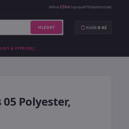
Měna:
CZK
Doprava
Přihlásit
Kontakt
HLEDAT
Košík:
0 Kč
SLEVY & VÝPRODEJ
 05 Polyester,