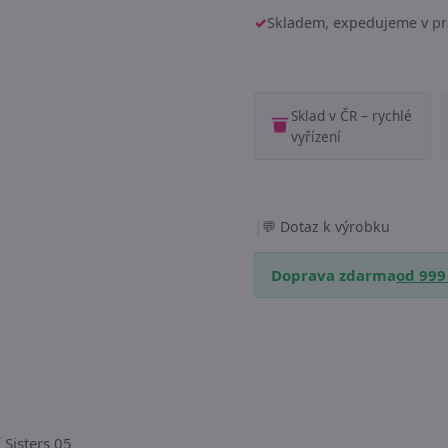
Skladem, expedujeme v pr
Sklad v ČR – rychlé
vyřízení
|
Dotaz k výrobku
Doprava zdarma
od 999
 Sisters 05