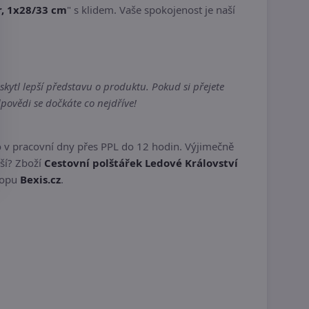
r, 1x28/33 cm
" s klidem. Vaše spokojenost je naší
kytl lepší představu o produktu. Pokud si přejete
povědi se dočkáte co nejdříve!
 v pracovní dny přes PPL do 12 hodin. Výjimečně
pší? Zboží
Cestovní polštářek Ledové Království
shopu
Bexis.cz
.