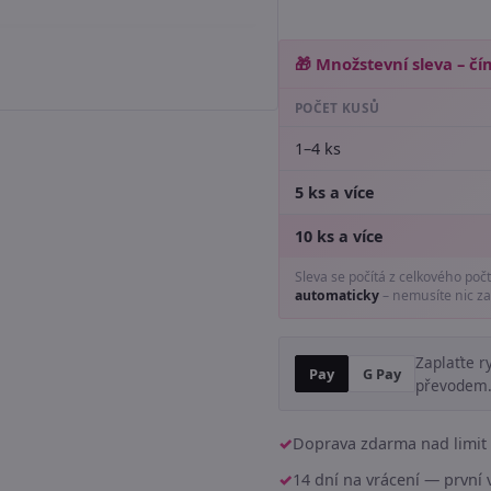
🎁 Množstevní sleva – čím
POČET KUSŮ
1–4 ks
5 ks a více
10 ks a více
Sleva se počítá z celkového poč
automaticky
– nemusíte nic za
Zaplaťte r
Pay
G Pay
převodem
Doprava zdarma nad limit 
14 dní na vrácení — prvn