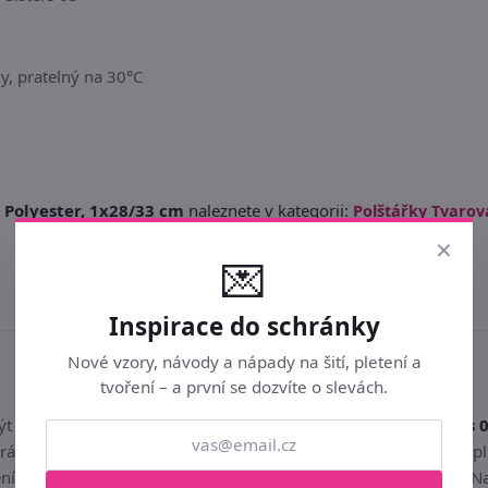
y, pratelný na 30°C
5 Polyester, 1x28/33 cm
naleznete v kategorii:
Polštářky Tvaro
×
💌
Inspirace do schránky
Nové vzory, návody a nápady na šití, pletení a
tvoření – a první se dozvíte o slevách.
být s nákupem "
Cestovní polštářek Ledové Království Sisters 
rálovství Sisters 05 Polyester, 1x28/33 cm nezdálo nebo by nesp
í a buď ho vyměnit za jiné zboží, nebo odstoupit od smlouvy. N