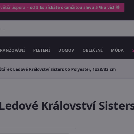
 větší úspora –
od 5 ks získáte okamžitou slevu 5 % a víc!
🎁
RANŽOVÁNÍ
PLETENÍ
DOMOV
OBLEČENÍ
MÓDA
štářek Ledové Království Sisters 05 Polyester, 1x28/33 cm
Ledové Království Sisters