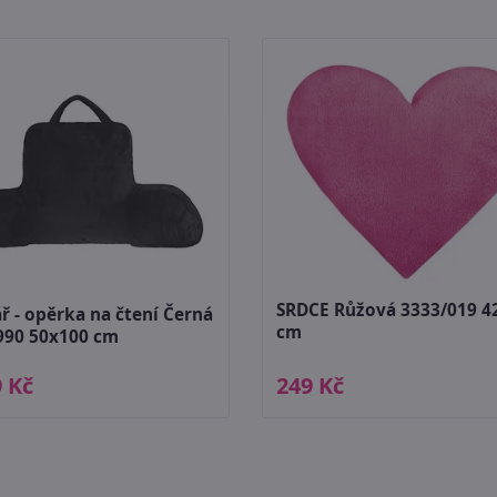
SRDCE Růžová 3333/019 4
ř - opěrka na čtení Černá
cm
990 50x100 cm
9 Kč
249 Kč