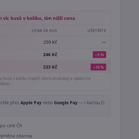
 víc kusů v košíku, tím nižší cena
CENA ZA KUS
UŠETŘÍTE
259 Kč
—
246 Kč
−5 %
233 Kč
−10 %
tu kusů v košíku (napříč všemi produkty) a uplatní se
dávat.
ychle přes
Apple Pay
nebo
Google Pay
— i kartou či
.
po celé ČR
í výměna zdarma