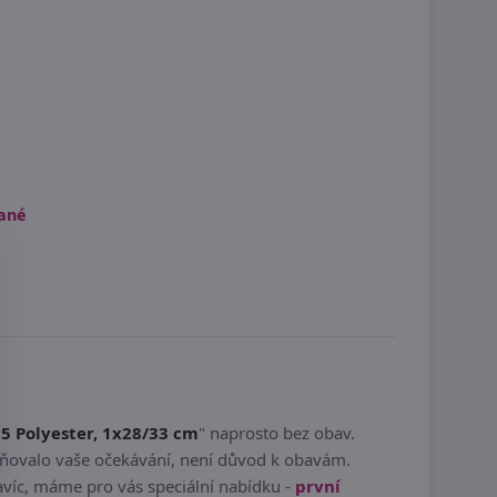
vané
05 Polyester, 1x28/33 cm
" naprosto bez obav.
lňovalo vaše očekávání, není důvod k obavám.
avíc, máme pro vás speciální nabídku -
první