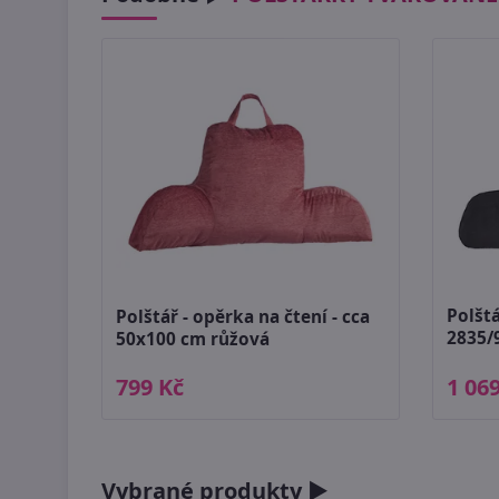
Polštá
Polštář - opěrka na čtení - cca
2835/
50x100 cm růžová
799 Kč
1 06
Vybrané produkty ►