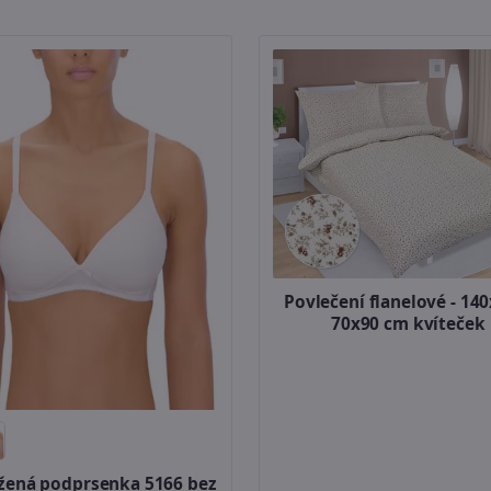
Povlečení flanelové - 140
70x90 cm kvíteček
žená podprsenka 5166 bez