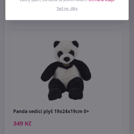
Plyšový labrador 18 cm
Teď ne, díky
199 Kč
Panda sedící plyš 19x24x19cm 0+
349 Kč