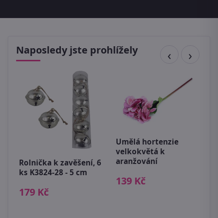
Naposledy jste prohlížely
Umělá hortenzie
B
velkokvětá k
c
aranžování
Rolnička k zavěšení, 6
7
ks K3824-28 - 5 cm
139 Kč
179 Kč