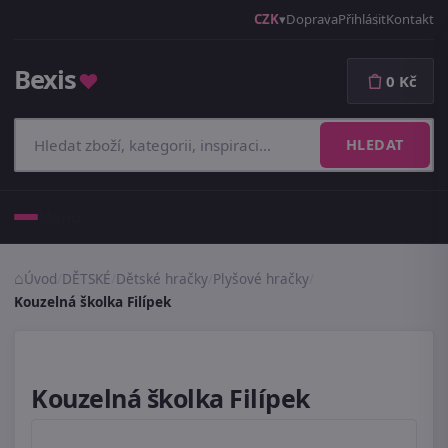
CZK
Doprava
Přihlásit
Kontakt
Bexis
♥
0 Kč
HLEDAT
Menu
Úvod
/
DĚTSKÉ
/
Dětské hračky
/
Plyšové hračky
/
Kouzelná školka Filípek
Kouzelná školka Filípek