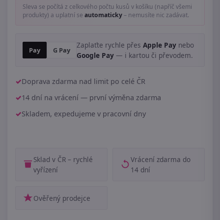
Sleva se počítá z celkového počtu kusů v košíku (napříč všemi
produkty) a uplatní se
automaticky
– nemusíte nic zadávat.
Zaplaťte rychle přes
Apple Pay
nebo
Pay
G Pay
Google Pay
— i kartou či převodem.
Doprava zdarma nad limit po celé ČR
14 dní na vrácení — první výměna zdarma
Skladem, expedujeme v pracovní dny
Sklad v ČR – rychlé
Vrácení zdarma do
vyřízení
14 dní
Ověřený prodejce