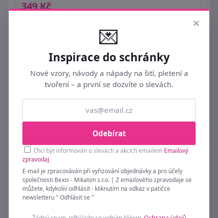
349 Kč
×
💌
Inspirace do schránky
Nové vzory, návody a nápady na šití, pletení a
tvoření – a první se dozvíte o slevách.
Odebírat
Chci být informován o slevách a akcích emailem
Emailový
zpravodaj
E-mail je zpracováván při vyřizování objednávky a pro účely
společnosti Bexis - Mikaton s.r.o. | Z emailového zpravodaje se
můžete, kdykoliv odhlásit - kliknutím na odkaz v patičce
newsletteru " Odhlásit se "
Žádný spam, odhlásíte se jedním klikem.
Ochrana údajů