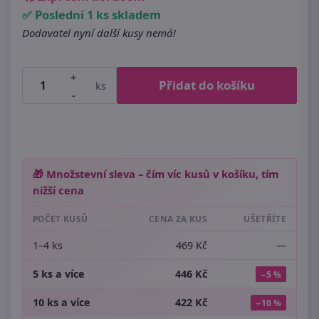
✅ Poslední 1 ks skladem
Dodavatel nyní další kusy nemá!
+
Přidat do košíku
ks
-
🎁 Množstevní sleva – čím víc kusů v košíku, tím
nižší cena
POČET KUSŮ
CENA ZA KUS
UŠETŘÍTE
1–4 ks
469 Kč
—
5 ks a více
446 Kč
−5 %
10 ks a více
422 Kč
−10 %