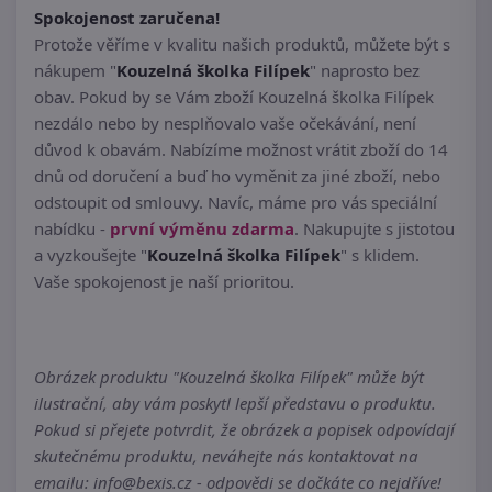
Spokojenost zaručena!
Protože věříme v kvalitu našich produktů, můžete být s
nákupem "
Kouzelná školka Filípek
" naprosto bez
obav. Pokud by se Vám zboží Kouzelná školka Filípek
nezdálo nebo by nesplňovalo vaše očekávání, není
důvod k obavám. Nabízíme možnost vrátit zboží do 14
dnů od doručení a buď ho vyměnit za jiné zboží, nebo
odstoupit od smlouvy. Navíc, máme pro vás speciální
nabídku -
první výměnu zdarma
. Nakupujte s jistotou
a vyzkoušejte "
Kouzelná školka Filípek
" s klidem.
Vaše spokojenost je naší prioritou.
Obrázek produktu "Kouzelná školka Filípek" může být
ilustrační, aby vám poskytl lepší představu o produktu.
Pokud si přejete potvrdit, že obrázek a popisek odpovídají
skutečnému produktu, neváhejte nás kontaktovat na
emailu: info@bexis.cz - odpovědi se dočkáte co nejdříve!