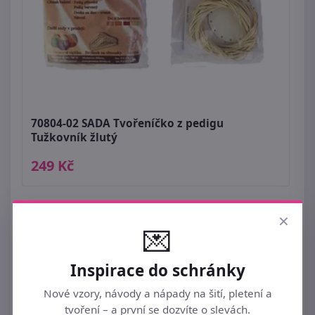
70804-02 SADA Tvořeníčko z pedigu
Tužkovník žlutý
249 Kč
×
💌
Inspirace do schránky
Nové vzory, návody a nápady na šití, pletení a
tvoření – a první se dozvíte o slevách.