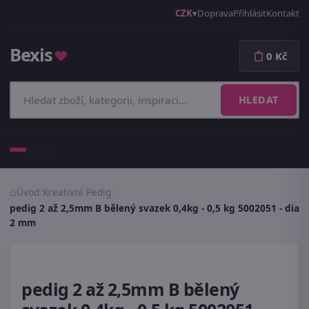
CZK
Doprava
Přihlásit
Kontakt
Bexis
♥
0 Kč
HLEDAT
Menu
Úvod
/
Kreativní
/
Pedig
/
pedig 2 až 2,5mm B bělený svazek 0,4kg - 0,5 kg 5002051 - dia
2 mm
pedig 2 až 2,5mm B bělený