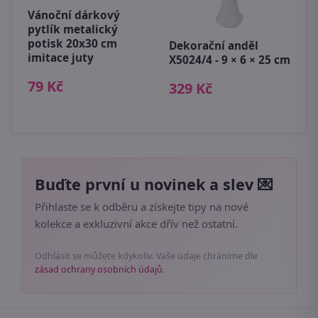
Vánoční dárkový
D
pytlík metalický
m
potisk 20x30 cm
3
Dekorační anděl
imitace juty
X5024/4 - 9 × 6 × 25 cm
8
79 Kč
329 Kč
Buďte první u novinek a slev 💌
Přihlaste se k odběru a získejte tipy na nové
kolekce a exkluzivní akce dřív než ostatní.
Odhlásit se můžete kdykoliv. Vaše údaje chráníme dle
zásad ochrany osobních údajů
.