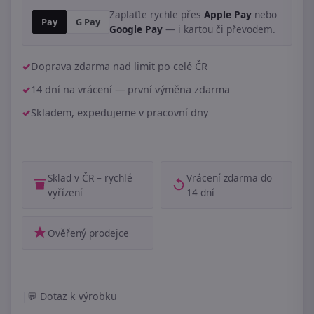
Zaplaťte rychle přes
Apple Pay
nebo
Pay
G Pay
Google Pay
— i kartou či převodem.
Doprava zdarma nad limit po celé ČR
14 dní na vrácení — první výměna zdarma
Skladem, expedujeme v pracovní dny
Sklad v ČR – rychlé
Vrácení zdarma do
vyřízení
14 dní
Ověřený prodejce
|
Dotaz k výrobku