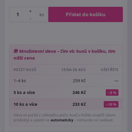
+
Přidat do košíku
ks
-
🎁 Množstevní sleva – čím víc kusů v košíku, tím
nižší cena
POČET KUSŮ
CENA ZA KUS
UŠETŘÍTE
1–4 ks
259 Kč
—
5 ks a více
246 Kč
−5 %
10 ks a více
233 Kč
−10 %
Sleva se počítá z celkového počtu kusů v košíku (napříč všemi
produkty) a uplatní se
automaticky
– nemusíte nic zadávat.