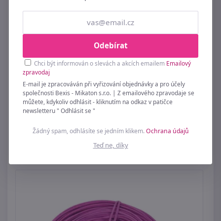
Odebírat
Chci být informován o slevách a akcích emailem
Emailový
zpravodaj
E-mail je zpracováván při vyřizování objednávky a pro účely
společnosti Bexis - Mikaton s.r.o. | Z emailového zpravodaje se
můžete, kdykoliv odhlásit - kliknutím na odkaz v patičce
newsletteru " Odhlásit se "
Sololak bílý ovál 45x30cm s otvory 22B4530V -
45x30
Žádný spam, odhlásíte se jedním klikem.
Ochrana údajů
89 Kč
Teď ne, díky