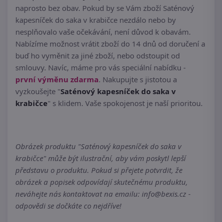
naprosto bez obav. Pokud by se Vám zboží Saténový
kapesníček do saka v krabičce nezdálo nebo by
nesplňovalo vaše očekávání, není důvod k obavám.
Nabízíme možnost vrátit zboží do 14 dnů od doručení a
buď ho vyměnit za jiné zboží, nebo odstoupit od
smlouvy. Navíc, máme pro vás speciální nabídku -
první výměnu zdarma
. Nakupujte s jistotou a
vyzkoušejte "
Saténový kapesníček do saka v
krabičce
" s klidem. Vaše spokojenost je naší prioritou.
Obrázek produktu "Saténový kapesníček do saka v
krabičce" může být ilustrační, aby vám poskytl lepší
představu o produktu. Pokud si přejete potvrdit, že
obrázek a popisek odpovídají skutečnému produktu,
neváhejte nás kontaktovat na emailu: info@bexis.cz -
odpovědi se dočkáte co nejdříve!