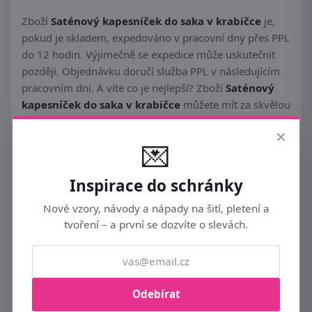
Zboží
Saténový kapesníček do saka v krabičce
je,
pokud je skladem, expedováno v pracovní dny přes PPL
do 12 hodin. Výjimečně se expedice může uskutečnit
později. Objednávku doručí služba PPL v následujícím
pracovním dni. A víte co je nejlepší? Zboží
Saténový
kapesníček do saka v krabičce
můžete mít za skvělou
internetovou cenu! Nakupujte chytře a vše si pořiďte v
×
eshopu
Bexis.cz
.
💌
Inspirace do schránky
Nové vzory, návody a nápady na šití, pletení a
tvoření – a první se dozvíte o slevách.
Podobné ►
PÁNSKÉ KAPESNÍKY
Odebírat