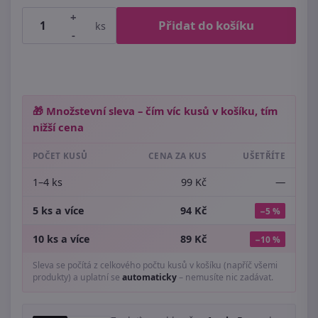
+
Přidat do košíku
ks
-
🎁 Množstevní sleva – čím víc kusů v košíku, tím
nižší cena
POČET KUSŮ
CENA ZA KUS
UŠETŘÍTE
1–4 ks
99 Kč
—
5 ks a více
94 Kč
−5 %
10 ks a více
89 Kč
−10 %
Sleva se počítá z celkového počtu kusů v košíku (napříč všemi
produkty) a uplatní se
automaticky
– nemusíte nic zadávat.