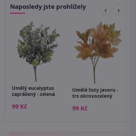
Naposledy jste prohlížely
L
c
ks
4
Umělý eucalyptus
Umělé listy javoru -
zaprášený - zelená
trs okrovozelený
99 Kč
99 Kč