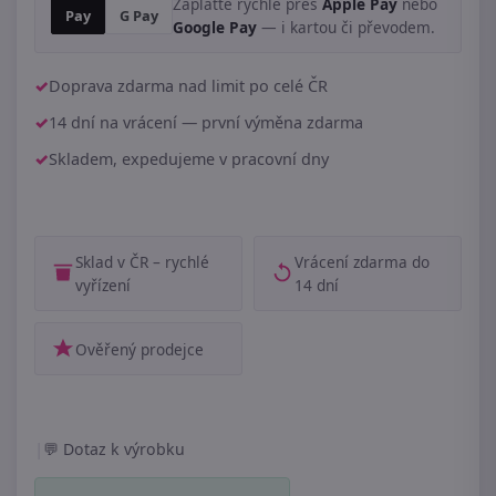
Zaplaťte rychle přes
Apple Pay
nebo
Pay
G Pay
Google Pay
— i kartou či převodem.
Doprava zdarma nad limit po celé ČR
14 dní na vrácení — první výměna zdarma
Skladem, expedujeme v pracovní dny
Sklad v ČR – rychlé
Vrácení zdarma do
vyřízení
14 dní
Ověřený prodejce
|
Dotaz k výrobku