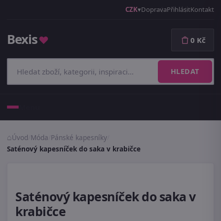
CZK
Doprava
Přihlásit
Kontakt
Bexis
♥
0 Kč
HLEDAT
Menu
Úvod
/
Móda
/
Pánské kapesníky
/
Saténový kapesníček do saka v krabičce
Saténový kapesníček do saka v
krabičce