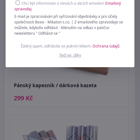
Chci být informován o slevách a akcích emailem
Emailový
zpravodaj
E-mail je zpracováván při vyřizování objednávky a pro účely
společnosti Bexis - Mikaton s.r.o. | Z emailového zpravodaje se
můžete, kdykoliv odhlásit - kliknutím na odkaz v patičce
newsletteru " Odhlásit se "
Žádný spam, odhlásíte se jedním klikem.
Ochrana údajů
Teď ne, díky
Pánský kapesník / dárková kazeta
299 Kč