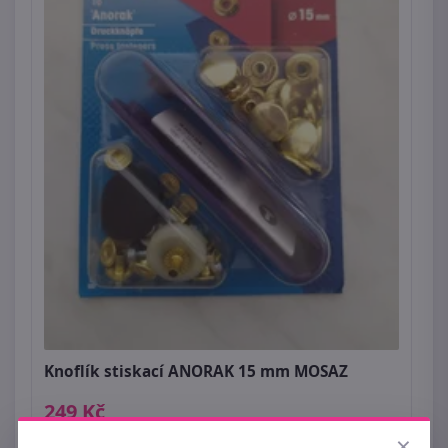
Knoflík stiskací ANORAK 15 mm MOSAZ
249 Kč
×