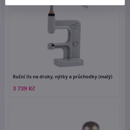
Ruční lis na druky, nýtky a průchodky (malý)
3 739 Kč