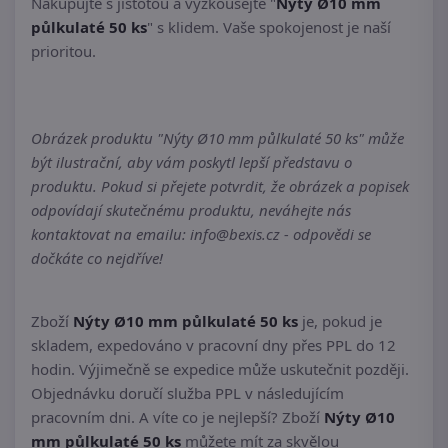
Nakupujte s jistotou a vyzkoušejte "
Nýty Ø10 mm
půlkulaté 50 ks
" s klidem. Vaše spokojenost je naší
prioritou.
Obrázek produktu "Nýty Ø10 mm půlkulaté 50 ks" může
být ilustrační, aby vám poskytl lepší představu o
produktu. Pokud si přejete potvrdit, že obrázek a popisek
odpovídají skutečnému produktu, neváhejte nás
kontaktovat na emailu: info@bexis.cz - odpovědi se
dočkáte co nejdříve!
Zboží
Nýty Ø10 mm půlkulaté 50 ks
je, pokud je
skladem, expedováno v pracovní dny přes PPL do 12
hodin. Výjimečně se expedice může uskutečnit později.
Objednávku doručí služba PPL v následujícím
pracovním dni. A víte co je nejlepší? Zboží
Nýty Ø10
mm půlkulaté 50 ks
můžete mít za skvělou