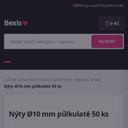
CZK
Doprava
Přihlásit
Kontakt
Bexis
♥
0 Kč
HLEDAT
Menu
Úvod
/
Galanterie
/
Kovová galanterie
/
Nýtovací druky
/
Nýty Ø10 mm půlkulaté 50 ks
Nýty Ø10 mm půlkulaté 50 ks