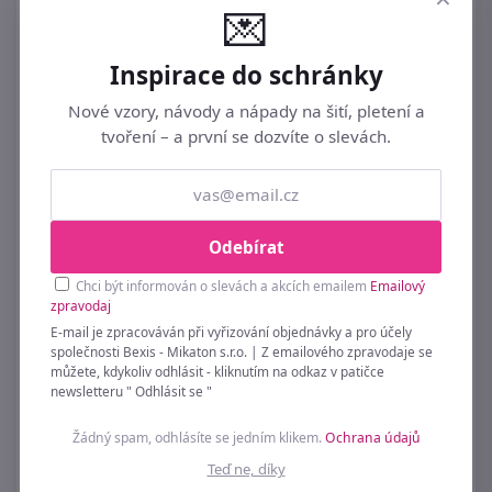
💌
Inspirace do schránky
Nové vzory, návody a nápady na šití, pletení a
tvoření – a první se dozvíte o slevách.
Odebírat
Chci být informován o slevách a akcích emailem
Emailový
zpravodaj
E-mail je zpracováván při vyřizování objednávky a pro účely
Duté nýty Ø10 mm 500 párů
společnosti Bexis - Mikaton s.r.o. | Z emailového zpravodaje se
můžete, kdykoliv odhlásit - kliknutím na odkaz v patičce
429 Kč
newsletteru " Odhlásit se "
Žádný spam, odhlásíte se jedním klikem.
Ochrana údajů
Teď ne, díky