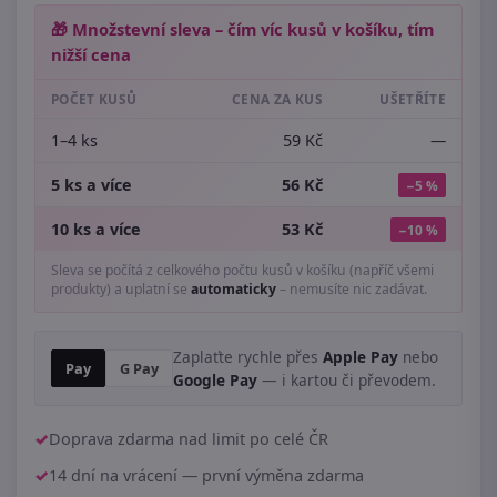
🎁 Množstevní sleva – čím víc kusů v košíku, tím
nižší cena
POČET KUSŮ
CENA ZA KUS
UŠETŘÍTE
1–4 ks
59 Kč
—
5 ks a více
56 Kč
−5 %
10 ks a více
53 Kč
−10 %
Sleva se počítá z celkového počtu kusů v košíku (napříč všemi
produkty) a uplatní se
automaticky
– nemusíte nic zadávat.
Zaplaťte rychle přes
Apple Pay
nebo
Pay
G Pay
Google Pay
— i kartou či převodem.
Doprava zdarma nad limit po celé ČR
14 dní na vrácení — první výměna zdarma