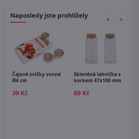
Naposledy jste prohlížely
Čajové svíčky vonné
Skleněná lahvička s
T
Ø4 cm
korkem 47x100 mm
f
3
39 Kč
69 Kč
8