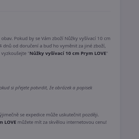
z obav. Pokud by se Vám zboží Nůžky vyšívací 10 cm
 dnů od doručení a buď ho vyměnit za jiné zboží,
a vyzkoušejte "
Nůžky vyšívací 10 cm Prym LOVE
"
ud si přejete potvrdit, že obrázek a popisek
ýjimečně se expedice může uskutečnit později.
ym LOVE
můžete mít za skvělou internetovou cenu!