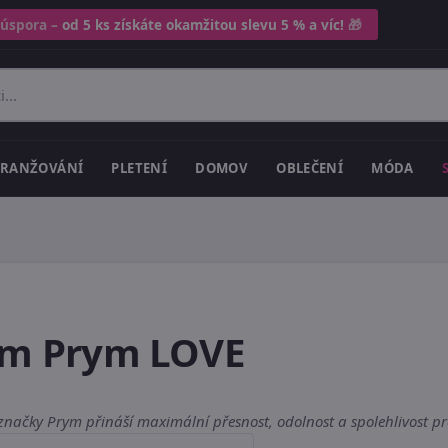
 úspora –
od 5 ks získáte okamžitou slevu 5 % a víc!
🎁
RANŽOVÁNÍ
PLETENÍ
DOMOV
OBLEČENÍ
MÓDA
 cm Prym LOVE
značky Prym přináší maximální přesnost, odolnost a spolehlivost pro