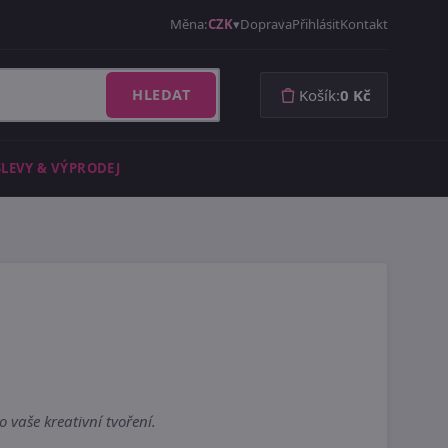
Měna:
CZK
Doprava
Přihlásit
Kontakt
HLEDAT
Košík:
0 Kč
SLEVY & VÝPRODEJ
 vaše kreativní tvoření.