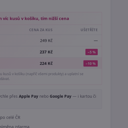
 víc kusů v košíku, tím nižší cena
CENA ZA KUS
UŠETŘÍTE
249 Kč
—
237 Kč
−5 %
224 Kč
−10 %
tu kusů v košíku (napříč všemi produkty) a uplatní se
dávat.
ychle přes
Apple Pay
nebo
Google Pay
— i kartou či
.
po celé ČR
í výměna zdarma