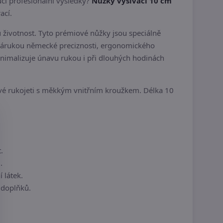
učí profesionální výsledky?
Nůžky vyšívací 10 cm
ací.
životnost. Tyto prémiové nůžky jsou speciálně
ou zárukou německé preciznosti, ergonomického
inimalizuje únavu rukou i při dlouhých hodinách
tové rukojeti s měkkým vnitřním kroužkem. Délka 10
.
.
 látek.
 doplňků.