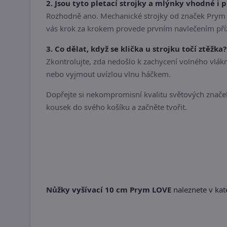
2. Jsou tyto pletací strojky a mlýnky vhodné i 
Rozhodně ano. Mechanické strojky od značek Prym a
vás krok za krokem provede prvním navlečením pří
3. Co dělat, když se klička u strojku točí ztěžka?
Zkontrolujte, zda nedošlo k zachycení volného vlák
nebo vyjmout uvízlou vlnu háčkem.
Dopřejte si nekompromisní kvalitu světových značek,
kousek do svého košíku a začněte tvořit.
Nůžky vyšívací 10 cm Prym LOVE
naleznete v kate