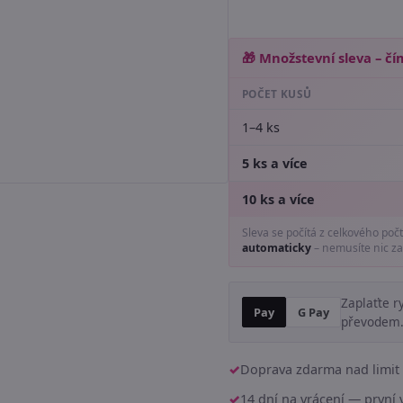
🎁 Množstevní sleva – čím
POČET KUSŮ
1–4 ks
5 ks a více
10 ks a více
Sleva se počítá z celkového poč
automaticky
– nemusíte nic za
Zaplaťte r
Pay
G Pay
převodem
Doprava zdarma nad limit 
14 dní na vrácení — prvn