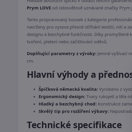
Hledáte absolutní špičku v oblasti textilní galante
Prym LOVE
od celosvětově uznávané značky Prym je
Tento propracovaný kousek z kategorie profesionál
navrženy pro vysoce přesné stříhání textilií, nití 
designu a bezchybné funkčnosti. Díky promyšlené ko
tvoření, pletení nebo začišťování oděvů.
Doplňující parametry z výroby:
Jemné vyšívací nů
cm.
Hlavní výhody a předno
Špičková německá kvalita:
Vyrobeno z vysoc
Ergonomický design:
Tvary rukojetí a těla 
Hladký a bezchybný chod:
Konstrukce zamez
Skvělý tip pro rozšíření výbavy:
Nepostradat
Technické specifikace