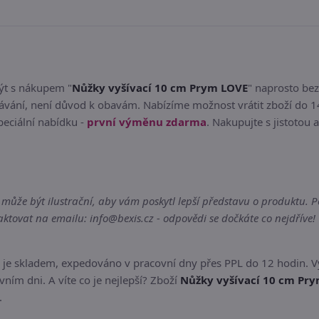
být s nákupem "
Nůžky vyšívací 10 cm Prym LOVE
" naprosto be
ání, není důvod k obavám. Nabízíme možnost vrátit zboží do 14
eciální nabídku -
první výměnu zdarma
. Nakupujte s jistotou 
že být ilustrační, aby vám poskytl lepší představu o produktu. Pok
tovat na emailu: info@bexis.cz - odpovědi se dočkáte co nejdříve!
 je skladem, expedováno v pracovní dny přes PPL do 12 hodin. V
ním dni. A víte co je nejlepší? Zboží
Nůžky vyšívací 10 cm Pr
.