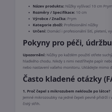
Název produktu:
Nůžky vyšívací 10 cm Pry
Rozměry / Specifikace:
10 cm
Výrobce / Značka:
Prym
Kategorie zboží:
Profesionální nůžky
Určení:
Domácí i profesionální šití, pletení, vy
Pokyny pro péči, údržb
Upozornění:
Nůžky po každém použití otřete suchý
hladkého chodu. Nikdy s nimi nestříhejte papír nebo
nebo nastavení vašeho monitoru. Ukládejte mimo do
Často kladené otázky (F
1. Proč čepel s mikrozubem neklouže po látce?
Jemné mikrozoubky na jedné čepeli pevně přidrží i v
čistý střih.