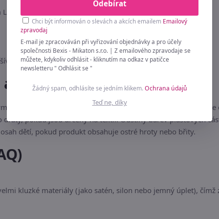
Odebírat
m LOVE
Chci být informován o slevách a akcích emailem
Emailový
zpravodaj
E-mail je zpracováván při vyřizování objednávky a pro účely
společnosti Bexis - Mikaton s.r.o. | Z emailového zpravodaje se
můžete, kdykoliv odhlásit - kliknutím na odkaz v patičce
šívání a tvoření
newsletteru " Odhlásit se "
u a bezpečnost
Žádný spam, odhlásíte se jedním klikem.
Ochrana údajů
Teď ne, díky
m hadříkem od prachu. Občas kápněte kapku oleje na šicí stroje
 dráty, pokud jsou určeny na textil. Odstíny barev plastových čá
sah dětí, pokud produkt obsahuje ostré hroty nebo břity.
AQ)
elmi kluzké materiály (jako satén, silon nebo jemný úplet), čímž 