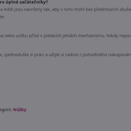
pro úplné začátečníky?
 Addi jsou navrženy tak, aby s nimi mohl bez předchozích zkuše
ze.
na nebo uzlíku příze v pletacích jehlách mechanismu. Nikdy nepo
 zjednodušte si práci a užijte si radost z pohodlného nakupování
gorii:
Nůžky