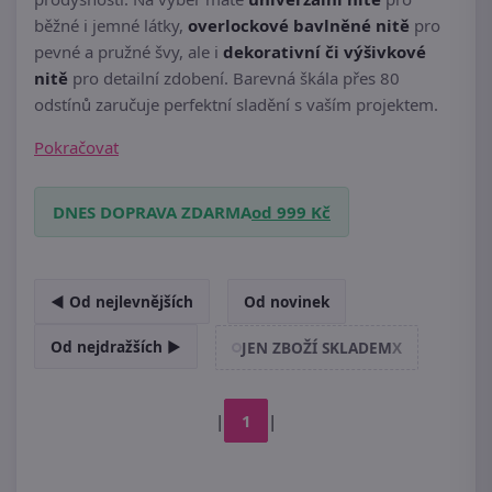
běžné i jemné látky,
overlockové bavlněné nitě
pro
pevné a pružné švy, ale i
dekorativní či výšivkové
nitě
pro detailní zdobení. Barevná škála přes 80
odstínů zaručuje perfektní sladění s vaším projektem.
Pokračovat
DNES DOPRAVA ZDARMA
od 999 Kč
◄ Od nejlevnějších
Od novinek
Od nejdražších ►
JEN ZBOŽÍ SKLADEM
X
|
1
|