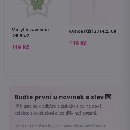
a
V
h
Motýl k zavěšení
Kytice růží 371425-09
1
D3095/2
119 Kč
119 Kč
Buďte první u novinek a slev 💌
Přihlaste se k odběru a získejte tipy na nové
kolekce a exkluzivní akce dřív než ostatní.
Odhlásit se můžete kdykoliv. Vaše údaje chráníme dle