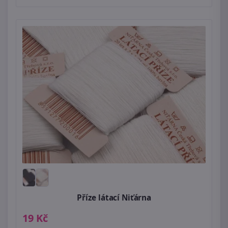
Příze látací Niťárna
19 Kč