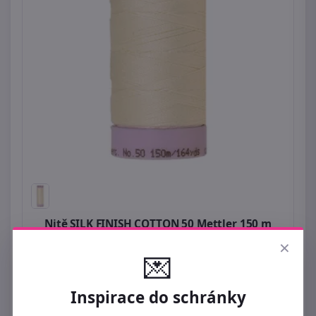
Nitě SILK FINISH COTTON 50 Mettler 150 m
×
59 Kč
💌
Odešleme do 10. 08.
Inspirace do schránky