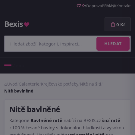
CZK
Doprava
Přihlásit
Kontakt
Bexis
♥
0 Kč
HLEDAT
Menu
Úvod
/
Galanterie
/
Krejčovské potřeby
/
Nitě na šití
/
Nitě bavlněné
Nitě bavlněné
Kategorie
Bavlněné nitě
nabízí na BEXIS.cz
šicí nitě
z 100 % česané bavlny s dokonalou hladkostí a vysokou
prodyšností. Na výběr máte
univerzální nitě
pro