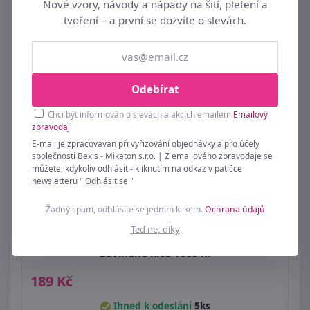
Nové vzory, návody a nápady na šití, pletení a
tvoření – a první se dozvíte o slevách.
Odebírat
Chci být informován o slevách a akcích emailem
Emailový
zpravodaj
E-mail je zpracováván při vyřizování objednávky a pro účely
společnosti Bexis - Mikaton s.r.o. | Z emailového zpravodaje se
můžete, kdykoliv odhlásit - kliknutím na odkaz v patičce
newsletteru " Odhlásit se "
Žádný spam, odhlásíte se jedním klikem.
Ochrana údajů
Teď ne, díky
Bavlněné nitě 1000 m
189 Kč
Ihned k odeslání
5ks