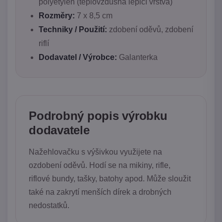
polyetylen (teplovzdušná lepicí vrstva)
Rozměry:
7 x 8,5 cm
Techniky / Použití:
zdobení oděvů, zdobení
riflí
Dodavatel / Výrobce:
Galanterka
Podrobný popis výrobku
dodavatele
Nažehlovačku s výšivkou využijete na
ozdobení oděvů. Hodí se na mikiny, rifle,
riflové bundy, tašky, batohy apod. Může sloužit
také na zakrytí menších dírek a drobných
nedostatků.