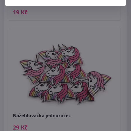
Nažehlovačka včela
19 Kč
Nažehlovačka jednorožec
29 Kč