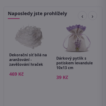
Naposledy jste prohlížely
Dekorační síť bílá na
P
Dárkový pytlík s
aranžování -
5
potiskem levandule
4
zavěšování hraček
10x13 cm
469 Kč
39 Kč