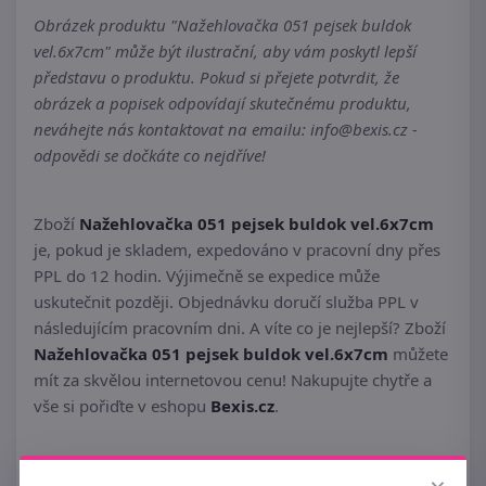
Obrázek produktu "Nažehlovačka 051 pejsek buldok
vel.6x7cm" může být ilustrační, aby vám poskytl lepší
představu o produktu. Pokud si přejete potvrdit, že
obrázek a popisek odpovídají skutečnému produktu,
neváhejte nás kontaktovat na emailu: info@bexis.cz -
odpovědi se dočkáte co nejdříve!
Zboží
Nažehlovačka 051 pejsek buldok vel.6x7cm
je, pokud je skladem, expedováno v pracovní dny přes
PPL do 12 hodin. Výjimečně se expedice může
uskutečnit později. Objednávku doručí služba PPL v
následujícím pracovním dni. A víte co je nejlepší? Zboží
Nažehlovačka 051 pejsek buldok vel.6x7cm
můžete
mít za skvělou internetovou cenu! Nakupujte chytře a
vše si pořiďte v eshopu
Bexis.cz
.