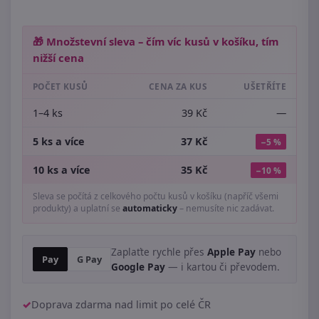
🎁 Množstevní sleva – čím víc kusů v košíku, tím
nižší cena
POČET KUSŮ
CENA ZA KUS
UŠETŘÍTE
1–4 ks
39 Kč
—
5 ks a více
37 Kč
−5 %
10 ks a více
35 Kč
−10 %
Sleva se počítá z celkového počtu kusů v košíku (napříč všemi
produkty) a uplatní se
automaticky
– nemusíte nic zadávat.
Zaplaťte rychle přes
Apple Pay
nebo
Pay
G Pay
Google Pay
— i kartou či převodem.
Doprava zdarma nad limit po celé ČR