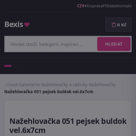
CZK
Doprava
Přihlásit
Kontakt
Bexis
♥
0 Kč
HLEDAT
Menu
Úvod
/
Galanterie
/
Nažehlovačky a nášivky
/
Nažehlovačky
/
Nažehlovačka 051 pejsek buldok vel.6x7cm
Nažehlovačka 051 pejsek buldok
vel.6x7cm