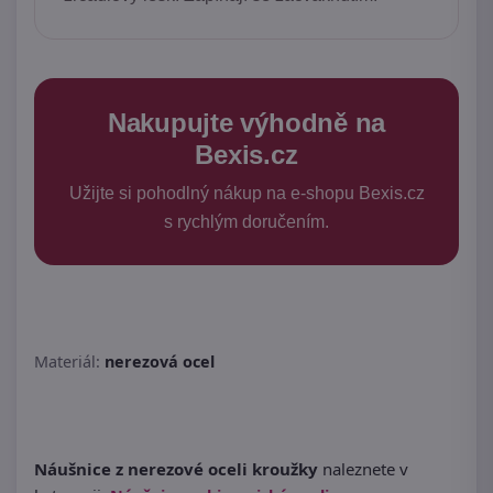
Nakupujte výhodně na
Bexis.cz
Užijte si pohodlný nákup na e-shopu Bexis.cz
s rychlým doručením.
Materiál:
nerezová ocel
Náušnice z nerezové oceli kroužky
naleznete v