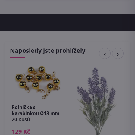
Naposledy jste prohlížely
Rolnička s
karabinkou Ø13 mm
20 kusů
,
129 Kč