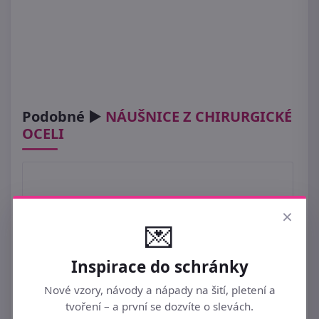
Podobné ►
NÁUŠNICE Z CHIRURGICKÉ
OCELI
×
💌
Inspirace do schránky
Nové vzory, návody a nápady na šití, pletení a
tvoření – a první se dozvíte o slevách.