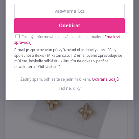
Náušnice z nerezové oceli s broušenými
Odebírat
kamínky
Chci být informován o slevách a akcích emailem
Emailový
169 Kč
zpravodaj
E-mail je zpracováván při vyřizování objednávky a pro účely
společnosti Bexis - Mikaton s.r.o. | Z emailového zpravodaje se
můžete, kdykoliv odhlásit - kliknutím na odkaz v patičce
newsletteru " Odhlásit se "
Žádný spam, odhlásíte se jedním klikem.
Ochrana údajů
Teď ne, díky