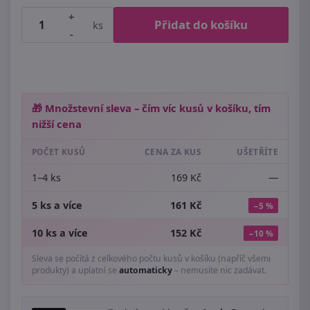
+
Přidat do košíku
ks
-
🎁 Množstevní sleva – čím víc kusů v košíku, tím
nižší cena
POČET KUSŮ
CENA ZA KUS
UŠETŘÍTE
1–4 ks
169 Kč
—
5 ks a více
161 Kč
−5 %
10 ks a více
152 Kč
−10 %
Sleva se počítá z celkového počtu kusů v košíku (napříč všemi
produkty) a uplatní se
automaticky
– nemusíte nic zadávat.