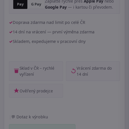
Zaplaťte rychle přes
Apple Pay
nebo
Pay
G Pay
Google Pay
— i kartou či převodem.
Doprava zdarma nad limit po celé ČR
14 dní na vrácení — první výměna zdarma
Skladem, expedujeme v pracovní dny
Sklad v ČR – rychlé
Vrácení zdarma do
vyřízení
14 dní
Ověřený prodejce
|
Dotaz k výrobku