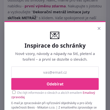
odstoupit od smlouvy. Navíc, máme pro vás speciální
nabídku -
první výměnu zdarma
. Nakupujte s jistotou
a vyzkoušejte "
Dekorační metráž imitace juty
skřítek METRÁŽ
" s klidem. Vaše spokojenost je naší
prioritou.
×
💌
Inspirace do schránky
Obrázek produktu "Dekorační metráž imitace juty skřítek
METRÁŽ" může být ilustrační, aby vám poskytl lepší
Nové vzory, návody a nápady na šití, pletení a
představu o produktu. Pokud si přejete potvrdit, že
tvoření – a první se dozvíte o slevách.
obrázek a popisek odpovídají skutečnému produktu,
neváhejte nás kontaktovat na emailu: info@bexis.cz -
odpovědi se dočkáte co nejdříve!
Odebírat
Zboží
Dekorační metráž imitace juty skřítek
Chci být informován o slevách a akcích emailem
Emailový
METRÁŽ
je, pokud je skladem, expedováno v pracovní
zpravodaj
dny přes PPL do 12 hodin. Výjimečně se expedice může
E-mail je zpracováván při vyřizování objednávky a pro účely
uskutečnit později. Objednávku doručí služba PPL v
společnosti Bexis - Mikaton s.r.o. | Z emailového zpravodaje se