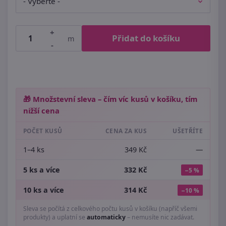
+
Přidat do košíku
m
-
🎁 Množstevní sleva – čím víc kusů v košíku, tím
nižší cena
POČET KUSŮ
CENA ZA KUS
UŠETŘÍTE
1–4 ks
349 Kč
—
5 ks a více
332 Kč
−5 %
10 ks a více
314 Kč
−10 %
Sleva se počítá z celkového počtu kusů v košíku (napříč všemi
produkty) a uplatní se
automaticky
– nemusíte nic zadávat.