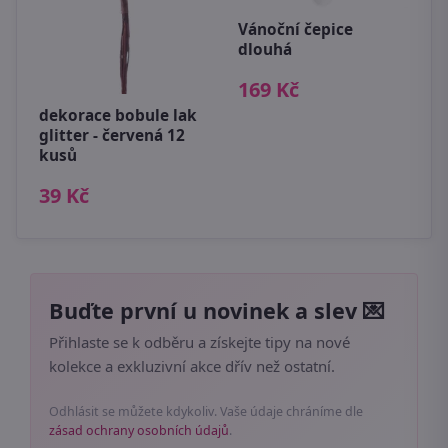
e
Vánoční čepice
dlouhá
Z
169 Kč
s
dekorace bobule lak
1
glitter - červená 12
kusů
39 Kč
Buďte první u novinek a slev 💌
Přihlaste se k odběru a získejte tipy na nové
kolekce a exkluzivní akce dřív než ostatní.
Odhlásit se můžete kdykoliv. Vaše údaje chráníme dle
zásad ochrany osobních údajů
.