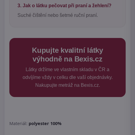
3. Jak o látku pečovat při praní a žehlení?
Suché čištění nebo šetrné ruční praní.
Kupujte kvalitní látky
výhodně na Bexis.cz
Látky držíme ve vlastním skladu v ČR a
odvíjíme vždy v celku dle vaší objednávky.
Nakupujte metráž na Bexis.cz.
Materiál:
polyester 100%