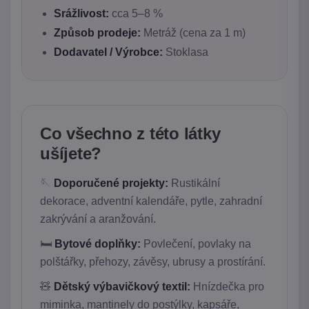
Srážlivost:
cca 5–8 %
Způsob prodeje:
Metráž (cena za 1 m)
Dodavatel / Výrobce:
Stoklasa
Co všechno z této látky
ušíjete?
🪡
Doporučené projekty:
Rustikální
dekorace, adventní kalendáře, pytle, zahradní
zakrývání a aranžování.
🛏️
Bytové doplňky:
Povlečení, povlaky na
polštářky, přehozy, závěsy, ubrusy a prostírání.
🧸
Dětský výbavičkový textil:
Hnízdečka pro
miminka, mantinely do postýlky, kapsáře,