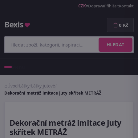
CZK
Doprava
Přihlásit
Kontakt
Bexis
♥
0 Kč
HLEDAT
Menu
Úvod
/
Látky
/
Látky jutové
/
Dekorační metráž imitace juty skřítek METRÁŽ
Dekorační metráž imitace juty
skřítek METRÁŽ