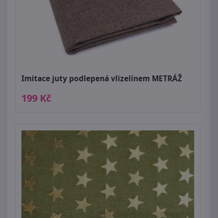
Imitace juty podlepená vlizelínem METRÁŽ
199 Kč