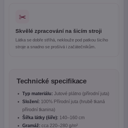
✂️
Skvělé zpracování na šicím stroji
Látka se dobře stříhá, neklouže pod patkou šicího
stroje a snadno se prošívá i začátečníkům.
Technické specifikace
Typ materiálu:
Jutové plátno (přírodní juta)
Složení:
100% Přírodní juta (hrubě tkaná
přírodní tkanina)
Šířka látky (šíře):
140–160 cm
Gramáž:
cca 220–280 g/m²