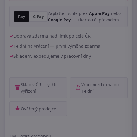
Zaplaťte rychle přes
Apple Pay
nebo
Pay
G Pay
Google Pay
— i kartou či převodem.
Doprava zdarma nad limit po celé ČR
14 dní na vrácení — první výměna zdarma
Skladem, expedujeme v pracovní dny
Sklad v ČR – rychlé
Vrácení zdarma do
vyřízení
14 dní
Ověřený prodejce
|
Dotaz k výrobku