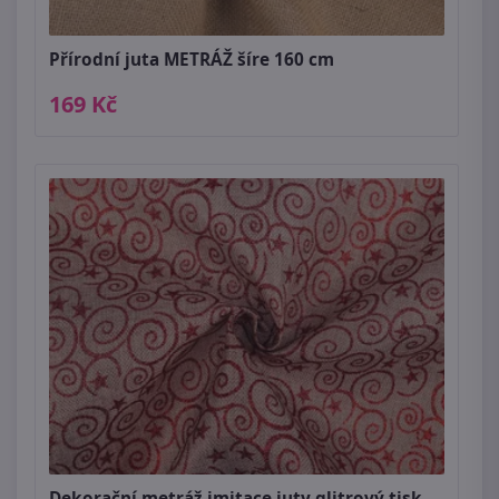
Přírodní juta METRÁŽ šíre 160 cm
169 Kč
Dekorační metráž imitace juty glitrový tisk