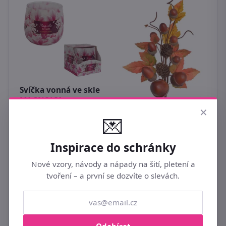
K
m
Svíčka vonná ve skle
3
x
MAGNOLIA
×
INTENSIVE, 100g G -
💌
dia 7,5 × 7,8 cm
Umělá podzimní
89 Kč
větvička s žaludy
Inspirace do schránky
139 Kč
Nové vzory, návody a nápady na šití, pletení a
tvoření – a první se dozvíte o slevách.