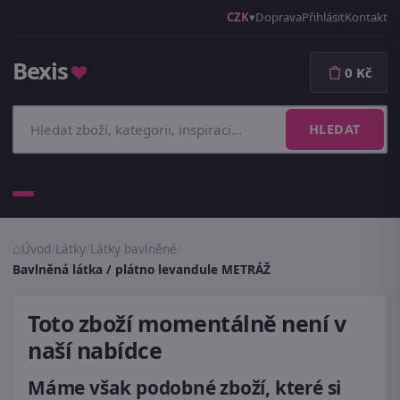
CZK
Doprava
Přihlásit
Kontakt
Bexis
♥
0 Kč
HLEDAT
Menu
Úvod
/
Látky
/
Látky bavlněné
/
Bavlněná látka / plátno levandule METRÁŽ
Toto zboží momentálně není v
naší nabídce
Máme však podobné zboží, které si