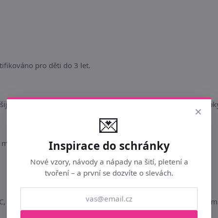
ifikováno pro děti do 3 let.
šijete triko, ale skvělé povlečení, polštářky, tašky, zástěry, chňa
×
💌
Inspirace do schránky
malém kousku látky. Srážlivost
látky
je cca 3 - 8%.
Nové vzory, návody a nápady na šití, pletení a
tvoření – a první se dozvíte o slevách.
, sušení v bubnové sušičce při běžné teplotě, žehlit při teplotě ma