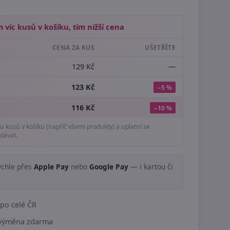
 víc kusů v košíku, tím nižší cena
CENA ZA KUS
UŠETŘÍTE
129 Kč
—
123 Kč
−5 %
116 Kč
−10 %
tu kusů v košíku (napříč všemi produkty) a uplatní se
dávat.
ychle přes
Apple Pay
nebo
Google Pay
— i kartou či
.
po celé ČR
í výměna zdarma