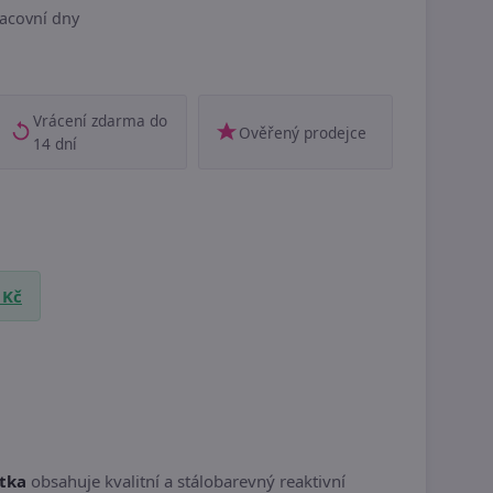
acovní dny
Vrácení zdarma do
Ověřený prodejce
14 dní
 Kč
tka
obsahuje kvalitní a stálobarevný reaktivní