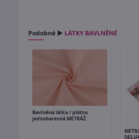
Podobné ►
LÁTKY BAVLNĚNÉ
Bavlněná látka / plátno
jednobarevná METRÁŽ
METRÁ
DELUX