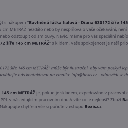
být s nákupem "
Bavlněná látka fialová - Diana 630172 šíře 1
145 cm METRÁŽ nezdálo nebo by nesplňovalo vaše očekávání, není
, nebo odstoupit od smlouvy. Navíc, máme pro vás speciální nabí
172 šíře 145 cm METRÁŽ
" s klidem. Vaše spokojenost je naší prio
172 šíře 145 cm METRÁŽ" může být ilustrační, aby vám poskytl lepší
váhejte nás kontaktovat na emailu: info@bexis.cz - odpovědi se do
ře 145 cm METRÁŽ
je, pokud je skladem, expedováno v pracovní 
PPL v následujícím pracovním dni. A víte co je nejlepší? Zboží
Ba
Nakupujte chytře a vše si pořiďte v eshopu
Bexis.cz
.