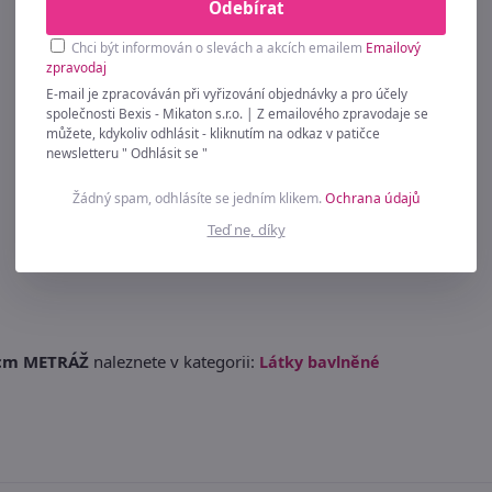
Odebírat
Chci být informován o slevách a akcích emailem
Emailový
zpravodaj
E-mail je zpracováván při vyřizování objednávky a pro účely
společnosti Bexis - Mikaton s.r.o. | Z emailového zpravodaje se
můžete, kdykoliv odhlásit - kliknutím na odkaz v patičce
newsletteru " Odhlásit se "
Žádný spam, odhlásíte se jedním klikem.
Ochrana údajů
Teď ne, díky
5 cm METRÁŽ
naleznete v kategorii:
Látky bavlněné