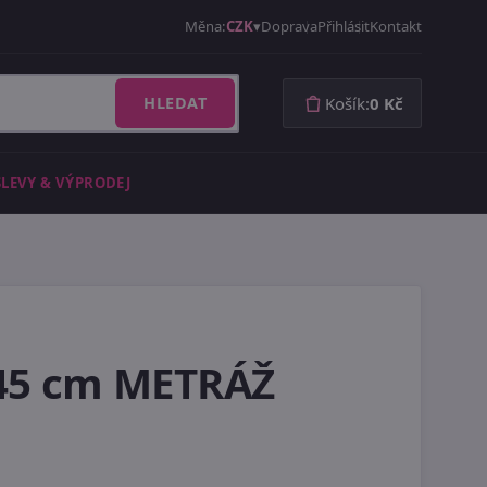
Měna:
CZK
Doprava
Přihlásit
Kontakt
HLEDAT
Košík:
0 Kč
SLEVY & VÝPRODEJ
 145 cm METRÁŽ