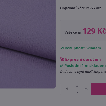
Objednací kód:
P1977702
129 Kč
Vaše cena:
Dostupnost: Skladem
🚀 Expresní doručení
✅ Poslední 1 m skladem
Dodavatel nyní další kusy n
+
m
-