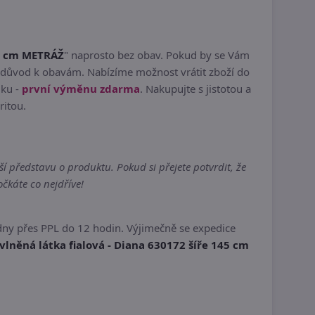
45 cm METRÁŽ
" naprosto bez obav. Pokud by se Vám
 důvod k obavám. Nabízíme možnost vrátit zboží do
dku -
první výměnu zdarma
. Nakupujte s jistotou a
ritou.
 představu o produktu. Pokud si přejete potvrdit, že
čkáte co nejdříve!
dny přes PPL do 12 hodin. Výjimečně se expedice
vlněná látka fialová - Diana 630172 šíře 145 cm