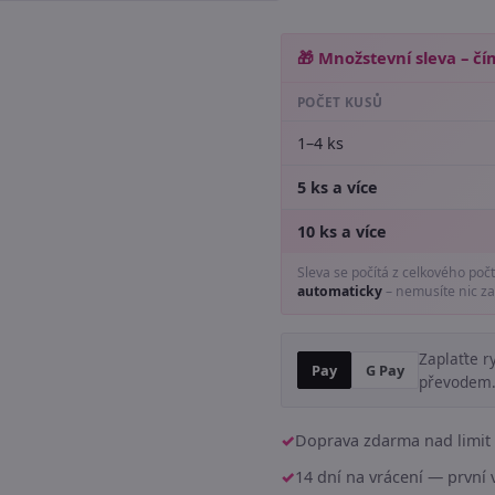
🎁 Množstevní sleva – čím
POČET KUSŮ
1–4 ks
5 ks a více
10 ks a více
Sleva se počítá z celkového poč
automaticky
– nemusíte nic za
Zaplaťte r
Pay
G Pay
převodem
Doprava zdarma nad limit 
14 dní na vrácení — prvn