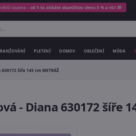
 větší úspora –
od 5 ks získáte okamžitou slevu 5 % a víc!
🎁
RANŽOVÁNÍ
PLETENÍ
DOMOV
OBLEČENÍ
MÓDA
na 630172 šíře 145 cm METRÁŽ
lová - Diana 630172 šíře