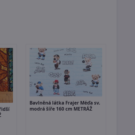
Bavlněná látka Frajer Méďa sv.
modrá šíře 160 cm METRÁŽ
řidší
Ž