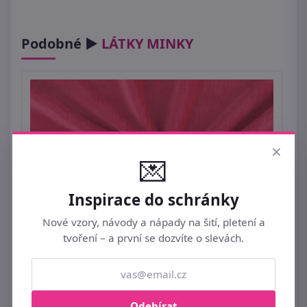
Podobné ►
LÁTKY MINKY
×
💌
Inspirace do schránky
Nové vzory, návody a nápady na šití, pletení a
tvoření – a první se dozvíte o slevách.
Wellsoft minky oboustranný / flanel samet
fleece METRÁŽ
Odebírat