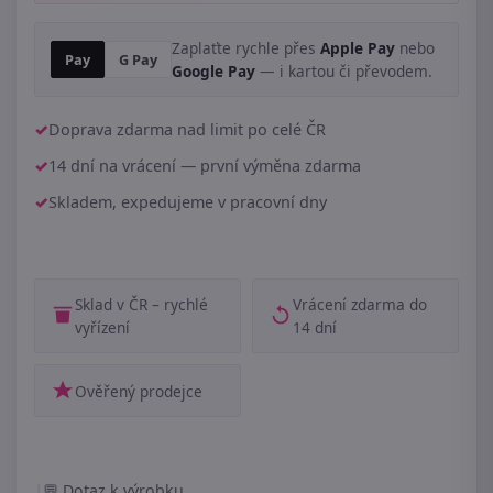
Zaplaťte rychle přes
Apple Pay
nebo
Pay
G Pay
Google Pay
— i kartou či převodem.
Doprava zdarma nad limit po celé ČR
14 dní na vrácení — první výměna zdarma
Skladem, expedujeme v pracovní dny
Sklad v ČR – rychlé
Vrácení zdarma do
vyřízení
14 dní
Ověřený prodejce
|
Dotaz k výrobku