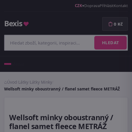
CZK
Doprava
Přihlásit
Kontakt
Bexis
♥
0 Kč
HLEDAT
Menu
Úvod
/
Látky
/
Látky Minky
/
Wellsoft minky oboustranný / flanel samet fleece METRÁŽ
Wellsoft minky oboustranný /
flanel samet fleece METRÁŽ