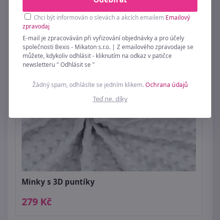
249 Kč
Chci být informován o slevách a akcích emailem
Emailový
zpravodaj
E-mail je zpracováván při vyřizování objednávky a pro účely
společnosti Bexis - Mikaton s.r.o. | Z emailového zpravodaje se
můžete, kdykoliv odhlásit - kliknutím na odkaz v patičce
newsletteru " Odhlásit se "
Žádný spam, odhlásíte se jedním klikem.
Ochrana údajů
Teď ne, díky
Minky s 3D puntíky
279 Kč