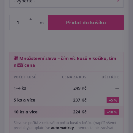
+
Přidat do košíku
m
-
🎁 Množstevní sleva – čím víc kusů v košíku, tím
nižší cena
POČET KUSŮ
CENA ZA KUS
UŠETŘÍTE
1–4 ks
249 Kč
—
5 ks a více
237 Kč
−5 %
10 ks a více
224 Kč
−10 %
Sleva se počítá z celkového počtu kusů v košíku (napříč všemi
produkty) a uplatní se
automaticky
– nemusíte nic zadávat.