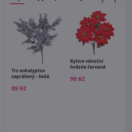
Kytice vánoční
D
hvězda červená
Trs eukalyptus
k
zaprášený - šedá
c
99 Kč
89 Kč
4