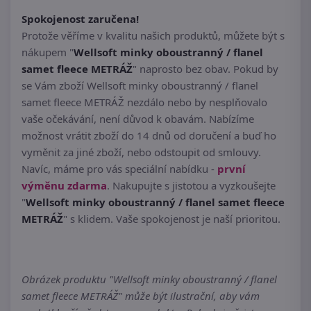
Spokojenost zaručena!
Protože věříme v kvalitu našich produktů, můžete být s
nákupem "
Wellsoft minky oboustranný / flanel
samet fleece METRÁŽ
" naprosto bez obav. Pokud by
se Vám zboží Wellsoft minky oboustranný / flanel
samet fleece METRÁŽ nezdálo nebo by nesplňovalo
vaše očekávání, není důvod k obavám. Nabízíme
možnost vrátit zboží do 14 dnů od doručení a buď ho
vyměnit za jiné zboží, nebo odstoupit od smlouvy.
Navíc, máme pro vás speciální nabídku -
první
výměnu zdarma
. Nakupujte s jistotou a vyzkoušejte
"
Wellsoft minky oboustranný / flanel samet fleece
METRÁŽ
" s klidem. Vaše spokojenost je naší prioritou.
Obrázek produktu "Wellsoft minky oboustranný / flanel
samet fleece METRÁŽ" může být ilustrační, aby vám