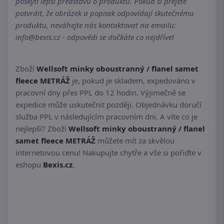
poskytl lepší představu o produktu. Pokud si přejete
potvrdit, že obrázek a popisek odpovídají skutečnému
produktu, neváhejte nás kontaktovat na emailu:
info@bexis.cz - odpovědi se dočkáte co nejdříve!
Zboží
Wellsoft minky oboustranný / flanel samet
fleece METRÁŽ
je, pokud je skladem, expedováno v
pracovní dny přes PPL do 12 hodin. Výjimečně se
expedice může uskutečnit později. Objednávku doručí
služba PPL v následujícím pracovním dni. A víte co je
nejlepší? Zboží
Wellsoft minky oboustranný / flanel
samet fleece METRÁŽ
můžete mít za skvělou
internetovou cenu! Nakupujte chytře a vše si pořiďte v
eshopu
Bexis.cz
.