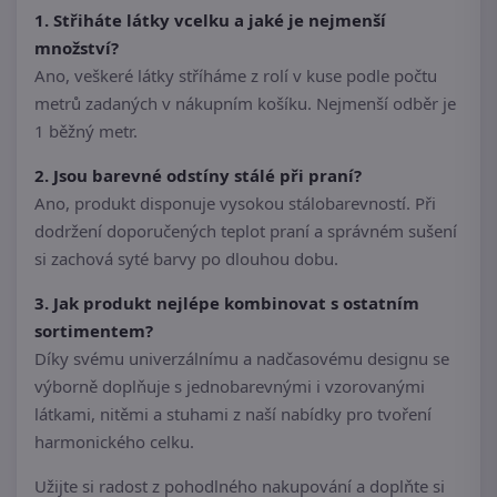
1. Střiháte látky vcelku a jaké je nejmenší
množství?
Ano, veškeré látky stříháme z rolí v kuse podle počtu
metrů zadaných v nákupním košíku. Nejmenší odběr je
1 běžný metr.
2. Jsou barevné odstíny stálé při praní?
Ano, produkt disponuje vysokou stálobarevností. Při
dodržení doporučených teplot praní a správném sušení
si zachová syté barvy po dlouhou dobu.
3. Jak produkt nejlépe kombinovat s ostatním
sortimentem?
Díky svému univerzálnímu a nadčasovému designu se
výborně doplňuje s jednobarevnými i vzorovanými
látkami, nitěmi a stuhami z naší nabídky pro tvoření
harmonického celku.
Užijte si radost z pohodlného nakupování a doplňte si