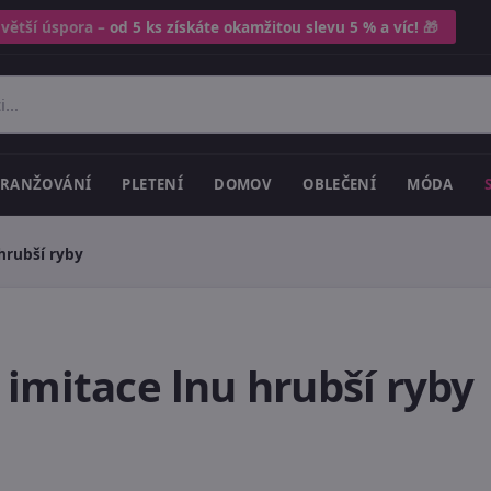
 větší úspora –
od 5 ks získáte okamžitou slevu 5 % a víc!
🎁
RANŽOVÁNÍ
PLETENÍ
DOMOV
OBLEČENÍ
MÓDA
hrubší ryby
imitace lnu hrubší ryby