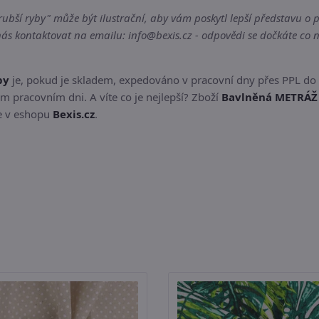
ší ryby" může být ilustrační, aby vám poskytl lepší představu o pr
s kontaktovat na emailu: info@bexis.cz - odpovědi se dočkáte co n
by
je, pokud je skladem, expedováno v pracovní dny přes PPL do
m pracovním dni. A víte co je nejlepší? Zboží
Bavlněná METRÁŽ /
te v eshopu
Bexis.cz
.