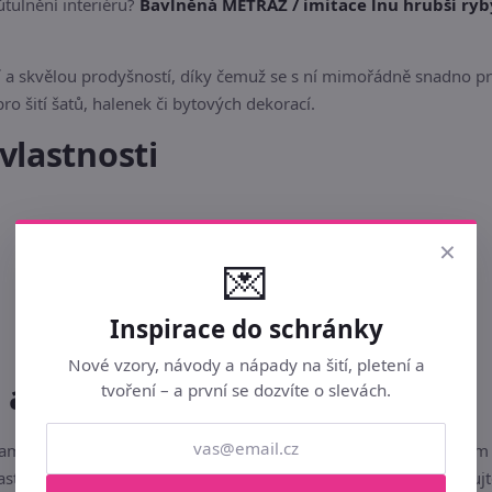
tulnění interiéru?
Bavlněná METRÁŽ / imitace lnu hrubší ryb
a skvělou prodyšností, díky čemuž se s ní mimořádně snadno prac
pro šití šatů, halenek či bytových dekorací.
vlastnosti
×
💌
Inspirace do schránky
Nové vzory, návody a nápady na šití, pletení a
u a bezpečnost
tvoření – a první se dozvíte o slevách.
motným stříháním a šitím vysrážet vypráním nebo přežehlením na
nastavení vašeho monitoru či displeje mobilního telefonu. Skladu