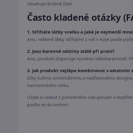
obsahuje drobné části.
Často kladené otázky (F
1. Střiháte látky vcelku a jaké je nejmenší mno
Ano, veškeré látky stříháme z rolí v kuse podle po
2. Jsou barevné odstíny stálé při praní?
Ano, produkt disponuje vysokou stálobarevností. P
3. Jak produkt nejlépe kombinovat s ostatním
Díky svému univerzálnímu a nadčasovému designu se
harmonického celku.
Užijte si radost z pohodlného nakupování a doplňte s
pusťte se do tvoření.