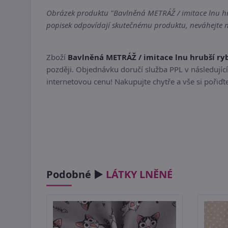
Obrázek produktu "Bavlněná METRÁŽ / imitace lnu hrub
popisek odpovídají skutečnému produktu, neváhejte ná
Zboží
Bavlněná METRÁŽ / imitace lnu hrubší ry
později. Objednávku doručí služba PPL v následující
internetovou cenu! Nakupujte chytře a vše si pořiď
Podobné ►
LÁTKY LNĚNÉ