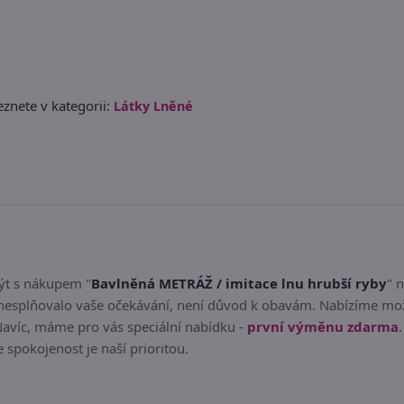
znete v kategorii:
Látky Lněné
být s nákupem "
Bavlněná METRÁŽ / imitace lnu hrubší ryby
" 
nesplňovalo vaše očekávání, není důvod k obavám. Nabízíme mož
Navíc, máme pro vás speciální nabídku -
první výměnu zdarma
e spokojenost je naší prioritou.