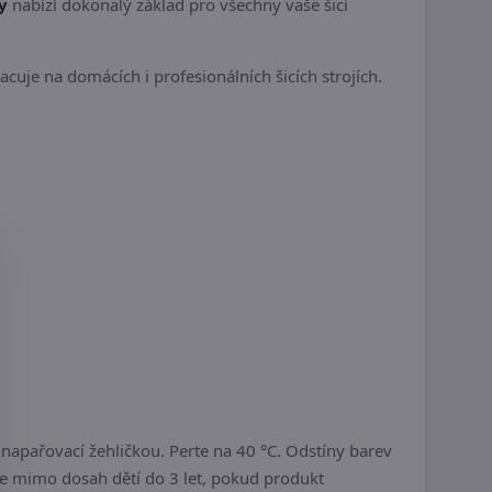
y
nabízí dokonalý základ pro všechny vaše šicí
uje na domácích i profesionálních šicích strojích.
pařovací žehličkou. Perte na 40 °C. Odstíny barev
jte mimo dosah dětí do 3 let, pokud produkt