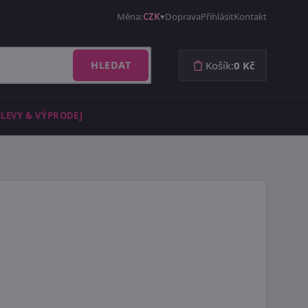
Měna:
CZK
Doprava
Přihlásit
Kontakt
HLEDAT
Košík:
0 Kč
SLEVY & VÝPRODEJ