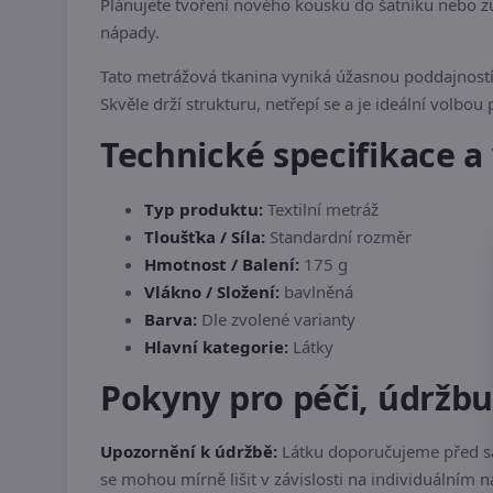
Plánujete tvoření nového kousku do šatníku nebo zú
nápady.
Tato metrážová tkanina vyniká úžasnou poddajností 
Skvěle drží strukturu, netřepí se a je ideální volbou 
Technické specifikace a 
Typ produktu:
Textilní metráž
Tloušťka / Síla:
Standardní rozměr
Hmotnost / Balení:
175 g
Vlákno / Složení:
bavlněná
Barva:
Dle zvolené varianty
Hlavní kategorie:
Látky
Pokyny pro péči, údržb
Upozornění k údržbě:
Látku doporučujeme před sa
se mohou mírně lišit v závislosti na individuálním 