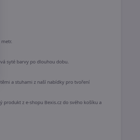
 metr.
ová syté barvy po dlouhou dobu.
ěmi a stuhami z naší nabídky pro tvoření
ivý produkt z e-shopu Bexis.cz do svého košíku a