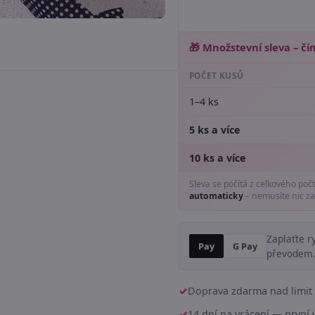
🎁 Množstevní sleva – čím
POČET KUSŮ
1–4 ks
5 ks a více
10 ks a více
Sleva se počítá z celkového poč
automaticky
– nemusíte nic za
Zaplaťte r
Pay
G Pay
převodem
Doprava zdarma nad limit 
14 dní na vrácení — prvn