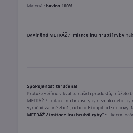
Materiál:
bavlna 100%
Bavlněná METRÁŽ / imitace lnu hrubší ryby
nale
Spokojenost zaručena!
Protože věříme v kvalitu našich produktů, můžete 
METRÁŽ / imitace lnu hrubší ryby nezdálo nebo by 
vyměnit za jiné zboží, nebo odstoupit od smlouvy. 
METRÁŽ / imitace lnu hrubší ryby
" s klidem. Vaš