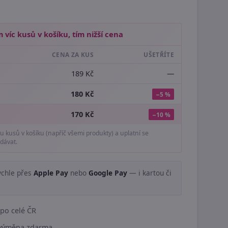
 víc kusů v košíku, tím nižší cena
CENA ZA KUS
UŠETŘÍTE
189 Kč
—
180 Kč
−5 %
170 Kč
−10 %
tu kusů v košíku (napříč všemi produkty) a uplatní se
dávat.
ychle přes
Apple Pay
nebo
Google Pay
— i kartou či
.
po celé ČR
í výměna zdarma