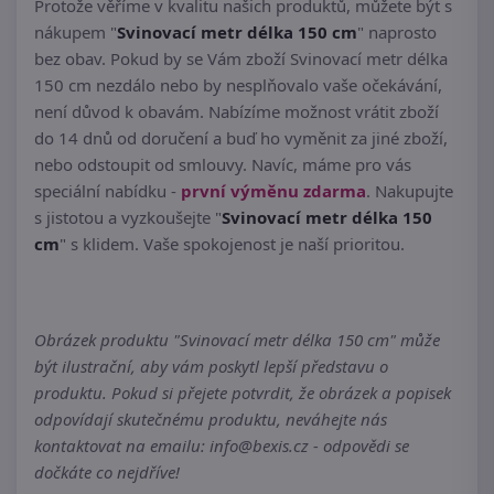
Protože věříme v kvalitu našich produktů, můžete být s
nákupem "
Svinovací metr délka 150 cm
" naprosto
bez obav. Pokud by se Vám zboží Svinovací metr délka
150 cm nezdálo nebo by nesplňovalo vaše očekávání,
není důvod k obavám. Nabízíme možnost vrátit zboží
do 14 dnů od doručení a buď ho vyměnit za jiné zboží,
nebo odstoupit od smlouvy. Navíc, máme pro vás
speciální nabídku -
první výměnu zdarma
. Nakupujte
s jistotou a vyzkoušejte "
Svinovací metr délka 150
cm
" s klidem. Vaše spokojenost je naší prioritou.
Obrázek produktu "Svinovací metr délka 150 cm" může
být ilustrační, aby vám poskytl lepší představu o
produktu. Pokud si přejete potvrdit, že obrázek a popisek
odpovídají skutečnému produktu, neváhejte nás
kontaktovat na emailu: info@bexis.cz - odpovědi se
dočkáte co nejdříve!