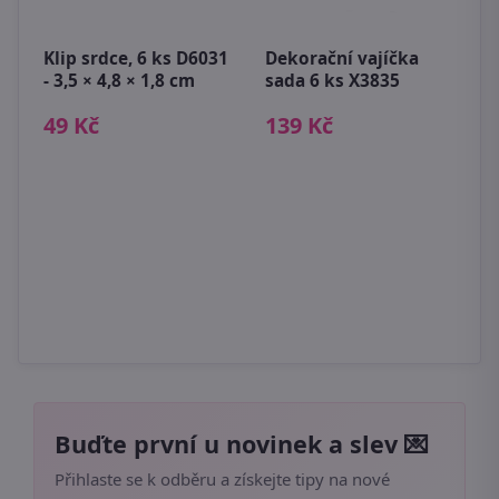
a
Klip srdce, 6 ks D6031
Dekorační vajíčka
V
x
- 3,5 × 4,8 × 1,8 cm
sada 6 ks X3835
k
49 Kč
139 Kč
7
Buďte první u novinek a slev 💌
Přihlaste se k odběru a získejte tipy na nové