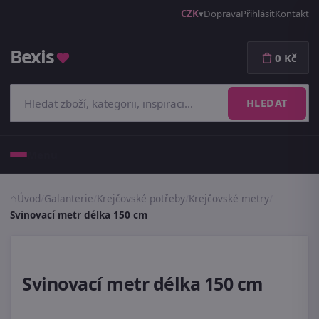
CZK
Doprava
Přihlásit
Kontakt
Bexis
♥
0 Kč
HLEDAT
Menu
Úvod
/
Galanterie
/
Krejčovské potřeby
/
Krejčovské metry
/
Svinovací metr délka 150 cm
Svinovací metr délka 150 cm