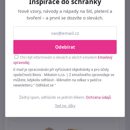
Inspirace do schránky
Nové vzory, návody a nápady na šití, pletení a
tvoření – a první se dozvíte o slevách.
Odebírat
Chci být informován o slevách a akcích emailem
Emailový
zpravodaj
E-mail je zpracováván při vyřizování objednávky a pro účely
společnosti Bexis - Mikaton s.r.o. | Z emailového zpravodaje se
můžete, kdykoliv odhlásit - kliknutím na odkaz v patičce
Saténový krejčovský metr
newsletteru " Odhlásit se "
49 Kč
Žádný spam, odhlásíte se jedním klikem.
Ochrana údajů
Teď ne, díky