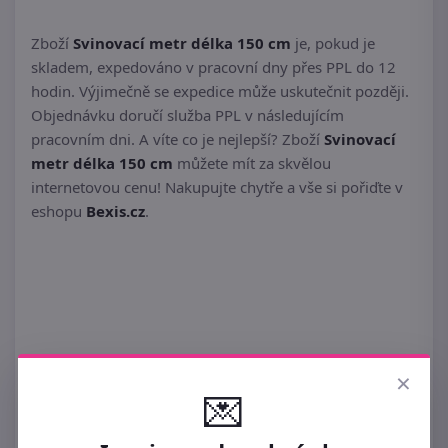
Zboží
Svinovací metr délka 150 cm
je, pokud je
skladem, expedováno v pracovní dny přes PPL do 12
hodin. Výjimečně se expedice může uskutečnit později.
Objednávku doručí služba PPL v následujícím
pracovním dni. A víte co je nejlepší? Zboží
Svinovací
metr délka 150 cm
můžete mít za skvělou
internetovou cenu! Nakupujte chytře a vše si pořiďte v
eshopu
Bexis.cz
.
×
Podobné ►
KREJČOVSKÉ METRY
💌