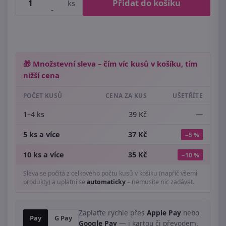
Přidat do košíku
ks
-
🎁 Množstevní sleva – čím víc kusů v košíku, tím
nižší cena
POČET KUSŮ
CENA ZA KUS
UŠETŘÍTE
1–4 ks
39 Kč
—
5 ks a více
37 Kč
−5 %
10 ks a více
35 Kč
−10 %
Sleva se počítá z celkového počtu kusů v košíku (napříč všemi
produkty) a uplatní se
automaticky
– nemusíte nic zadávat.
Zaplaťte rychle přes
Apple Pay
nebo
Pay
G Pay
Google Pay
— i kartou či převodem.