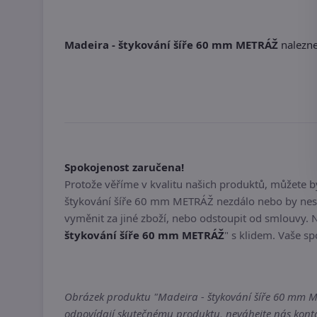
Madeira - štykování šíře 60 mm METRÁŽ
naleznet
Spokojenost zaručena!
Protože věříme v kvalitu našich produktů, můžete 
štykování šíře 60 mm METRÁŽ nezdálo nebo by nesp
vyměnit za jiné zboží, nebo odstoupit od smlouvy. 
štykování šíře 60 mm METRÁŽ
" s klidem. Vaše sp
Obrázek produktu "Madeira - štykování šíře 60 mm MET
odpovídají skutečnému produktu, neváhejte nás kontak