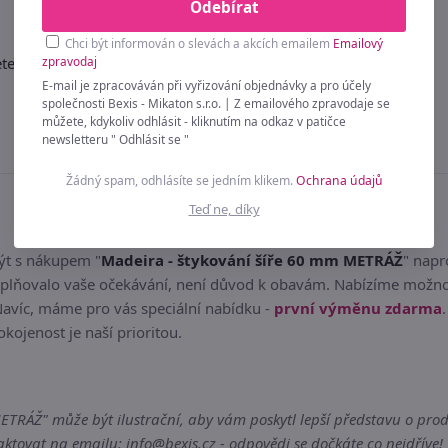
Odebírat
Chci být informován o slevách a akcích emailem
Emailový
zpravodaj
e v kategorii:
Krajky metráž
E-mail je zpracováván při vyřizování objednávky a pro účely
společnosti Bexis - Mikaton s.r.o. | Z emailového zpravodaje se
můžete, kdykoliv odhlásit - kliknutím na odkaz v patičce
newsletteru " Odhlásit se "
Žádný spam, odhlásíte se jedním klikem.
Ochrana údajů
Teď ne, díky
být s nákupem "
Madeira - štykování šíře 60 mm METRÁŽ
" napr
lňovalo vaše očekávání, není důvod k obavám. Nabízíme možnost
Navíc, máme pro vás speciální nabídku -
první výměnu zdarma
okojenost je naší prioritou.
RÁŽ" může být ilustrační, aby vám poskytl lepší představu o produk
tovat na emailu: info@bexis.cz - odpovědi se dočkáte co nejdříve!