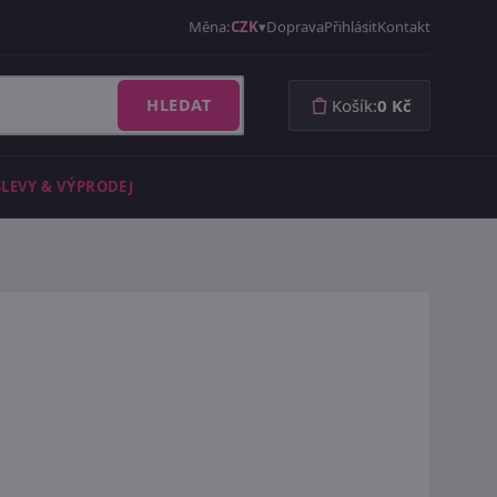
Měna:
CZK
Doprava
Přihlásit
Kontakt
HLEDAT
Košík:
0 Kč
SLEVY & VÝPRODEJ