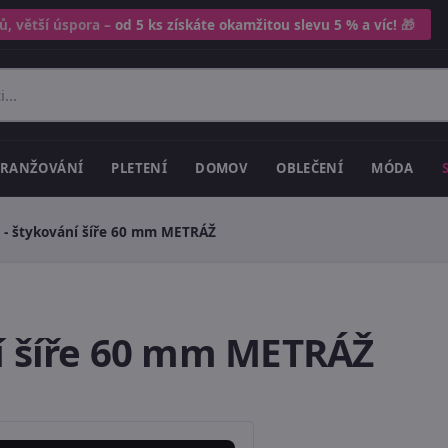
ů, větší úspora –
od 5 ks získáte okamžitou slevu 5 % a víc!
🎁
RANŽOVÁNÍ
PLETENÍ
DOMOV
OBLEČENÍ
MÓDA
 - štykování šíře 60 mm METRÁŽ
í šíře 60 mm METRÁŽ