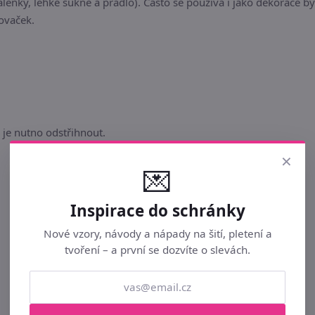
enky, lehké sukně a prádlo). Často se používá i jako dekorace byt
ovaček.
 je nutno odstřihnout.
×
💌
Inspirace do schránky
Nové vzory, návody a nápady na šití, pletení a
tvoření – a první se dozvíte o slevách.