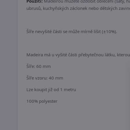
Použití:
Madeirou můžete ozdobit oblečení (šaty, hal
ubrusů, kuchyňských záclonek nebo dětských zavin
Šíře nevyšité části se může mírně lišit (±10%).
Madeira má u vyšité části přebytečnou látku, kterou
Šíře: 60 mm
Šíře vzoru: 40 mm
Lze koupit již od 1 metru
100% polyester