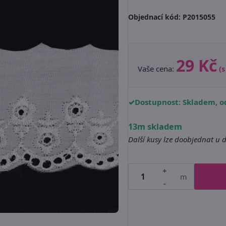
Objednací kód:
P2015055
29 Kč
Vaše cena:
(
Dostupnost: Skladem, od
13m skladem
Další kusy lze doobjednat u 
+
m
-