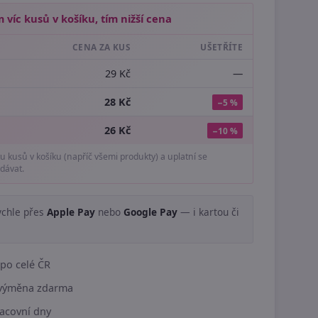
 víc kusů v košíku, tím nižší cena
CENA ZA KUS
UŠETŘÍTE
29 Kč
—
28 Kč
−5 %
26 Kč
−10 %
tu kusů v košíku (napříč všemi produkty) a uplatní se
dávat.
ychle přes
Apple Pay
nebo
Google Pay
— i kartou či
.
po celé ČR
í výměna zdarma
acovní dny