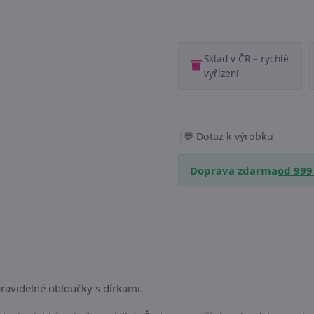
Sklad v ČR – rychlé
vyřízení
|
Dotaz k výrobku
Doprava zdarma
od 999
pravidelné obloučky s dírkami.