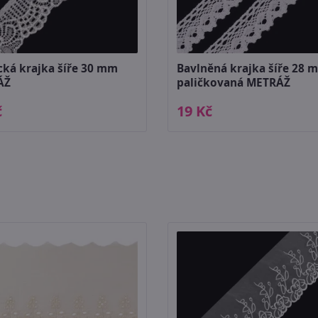
cká krajka šíře 30 mm
Bavlněná krajka šíře 28 
ÁŽ
paličkovaná METRÁŽ
č
19 Kč