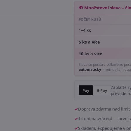
🎁 Množstevní sleva – čím
POČET KUSŮ
1–4 ks
5 ks a více
10 ks a více
Sleva se počítá z celkového poč
automaticky
– nemusíte nic za
Zaplaťte r
Pay
G Pay
převodem
Doprava zdarma nad limit 
14 dní na vrácení — prvn
Skladem, expedujeme v pr