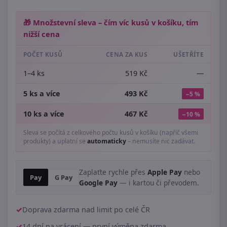
🎁 Množstevní sleva – čím víc kusů v košíku, tím
nižší cena
POČET KUSŮ
CENA ZA KUS
UŠETŘÍTE
1–4 ks
519 Kč
—
5 ks a více
493 Kč
−5 %
10 ks a více
467 Kč
−10 %
Sleva se počítá z celkového počtu kusů v košíku (napříč všemi
produkty) a uplatní se
automaticky
– nemusíte nic zadávat.
Zaplaťte rychle přes
Apple Pay
nebo
Pay
G Pay
Google Pay
— i kartou či převodem.
Doprava zdarma nad limit po celé ČR
14 dní na vrácení — první výměna zdarma