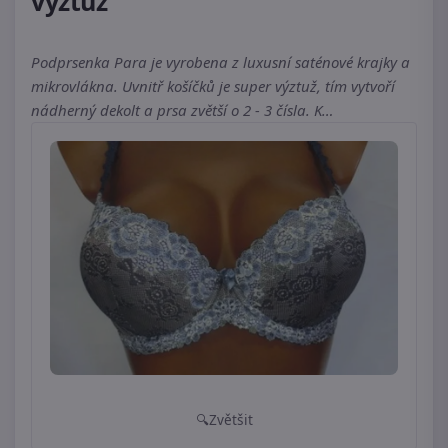
výztuž
Podprsenka Para je vyrobena z luxusní saténové krajky a
mikrovlákna. Uvnitř košíčků je super výztuž, tím vytvoří
nádherný dekolt a prsa zvětší o 2 - 3 čísla. K…
Zvětšit