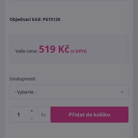
Objednací kód:
P615126
519 Kč
Vaše cena:
(s DPH)
Dostupnosti
+
Přidat do košíku
ks
-