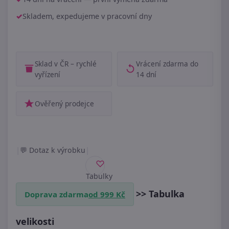
Skladem, expedujeme v pracovní dny
Sklad v ČR – rychlé
Vrácení zdarma do
vyřízení
14 dní
Ověřený prodejce
|
|
Dotaz k výrobku
Tabulky
velikostí
>> Tabulka
Doprava zdarma
od 999 Kč
velikosti