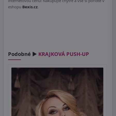
internetovou cenu! Nakupujte chytře a vše si pořiďte v
eshopu
Bexis.cz
.
Podobné ►
KRAJKOVÁ PUSH-UP