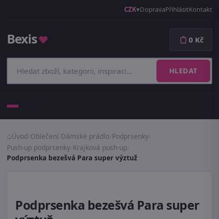
CZK
Doprava
Přihlásit
Kontakt
Bexis
♥
0 Kč
HLEDAT
Menu
Úvod
/
Oblečení
/
Dámské prádlo
/
Podprsenky
/
Push-up podprsenky
/
Krajková push-up
/
Podprsenka bezešvá Para super výztuž
Podprsenka bezešvá Para super