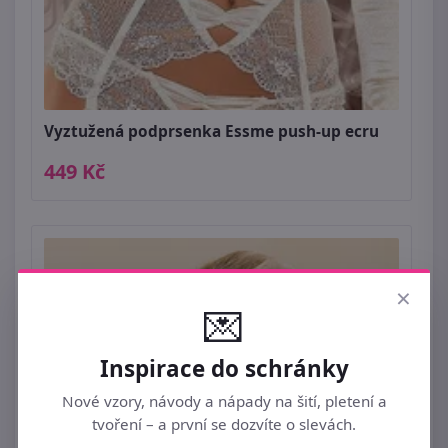
Vyztužená podprsenka Essme push-up ecru
449 Kč
×
💌
Inspirace do schránky
Nové vzory, návody a nápady na šití, pletení a
tvoření – a první se dozvíte o slevách.