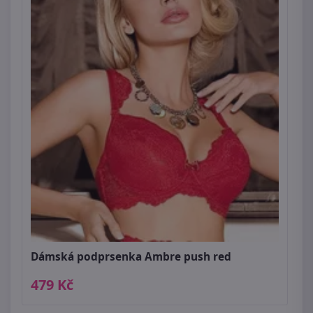
Dámská podprsenka Ambre push red
479 Kč