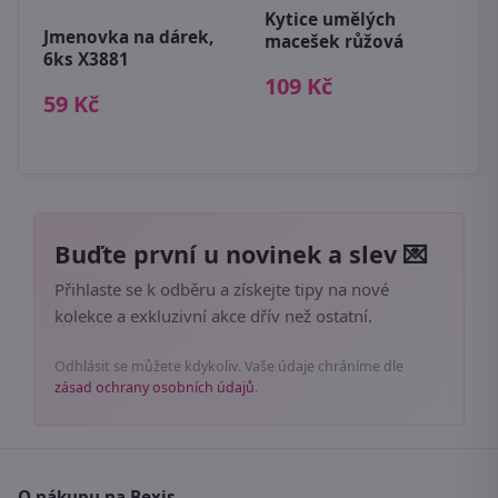
p
Kytice umělých
Jmenovka na dárek,
macešek růžová
2
0
6ks X3881
109 Kč
59 Kč
Buďte první u novinek a slev 💌
Přihlaste se k odběru a získejte tipy na nové
kolekce a exkluzivní akce dřív než ostatní.
Odhlásit se můžete kdykoliv. Vaše údaje chráníme dle
zásad ochrany osobních údajů
.
O nákupu na Bexis