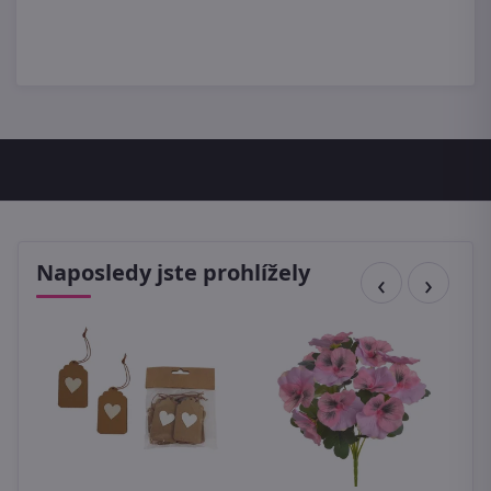
Naposledy jste prohlížely
V