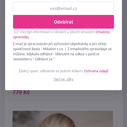
Odebírat
Chci být informován o slevách a akcích emailem
Emailový
zpravodaj
E-mail je zpracováván při vyřizování objednávky a pro účely
společnosti Bexis - Mikaton s.r.o. | Z emailového zpravodaje se
můžete, kdykoliv odhlásit - kliknutím na odkaz v patičce
newsletteru " Odhlásit se "
Žádný spam, odhlásíte se jedním klikem.
Ochrana údajů
Teď ne, díky
Romantická podprsenka Push Up Agat hnědá
779 Kč