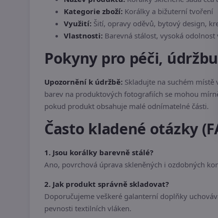
Kategorie zboží:
Korálky a bižuterní tvoření
Využití:
Šití, opravy oděvů, bytový design, kre
Vlastnosti:
Barevná stálost, vysoká odolnost
Pokyny pro péči, údržb
Upozornění k údržbě:
Skladujte na suchém místě v
barev na produktových fotografiích se mohou mírně l
pokud produkt obsahuje malé odnímatelné části.
Často kladené otázky (F
1. Jsou korálky barevně stálé?
Ano, povrchová úprava skleněných i ozdobných korá
2. Jak produkt správně skladovat?
Doporučujeme veškeré galanterní doplňky uchovávat
pevnosti textilních vláken.