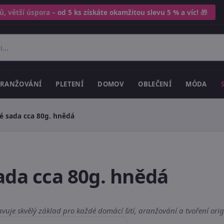
ů, větší úspora –
od 5 ks získáte okamžitou slevu 5 % a víc!
🎁
RANŽOVÁNÍ
PLETENÍ
DOMOV
OBLEČENÍ
MÓDA
é sada cca 80g. hnědá
ada cca 80g. hnědá
vuje skvělý základ pro každé domácí šití, aranžování a tvoření origi