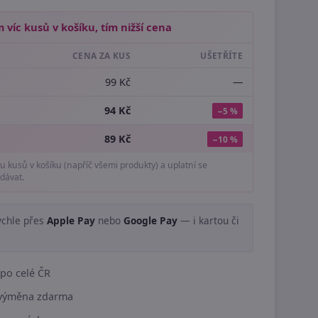
 víc kusů v košíku, tím nižší cena
CENA ZA KUS
UŠETŘÍTE
99 Kč
—
94 Kč
−5 %
89 Kč
−10 %
tu kusů v košíku (napříč všemi produkty) a uplatní se
dávat.
ychle přes
Apple Pay
nebo
Google Pay
— i kartou či
.
po celé ČR
í výměna zdarma