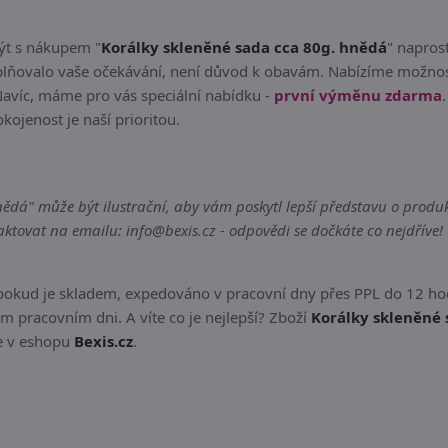
být s nákupem "
Korálky skleněné sada cca 80g. hnědá
" napros
lňovalo vaše očekávání, není důvod k obavám. Nabízíme možnost
Navíc, máme pro vás speciální nabídku -
první výměnu zdarma
okojenost je naší prioritou.
dá" může být ilustrační, aby vám poskytl lepší představu o produkt
tovat na emailu: info@bexis.cz - odpovědi se dočkáte co nejdříve!
 pokud je skladem, expedováno v pracovní dny přes PPL do 12 ho
m pracovním dni. A víte co je nejlepší? Zboží
Korálky skleněné 
te v eshopu
Bexis.cz
.