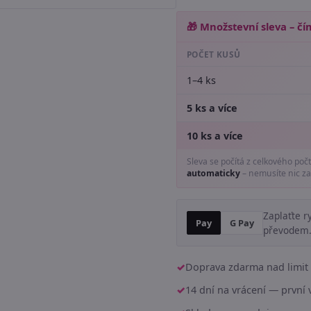
🎁 Množstevní sleva – čím
POČET KUSŮ
1–4 ks
5 ks a více
10 ks a více
Sleva se počítá z celkového poč
automaticky
– nemusíte nic za
Zaplaťte r
Pay
G Pay
převodem
Doprava zdarma nad limit 
14 dní na vrácení — prvn