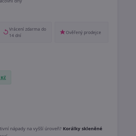
acovní dny
Vrácení zdarma do
Ověřený prodejce
14 dní
 Kč
ativní nápady na vyšší úroveň?
Korálky skleněné