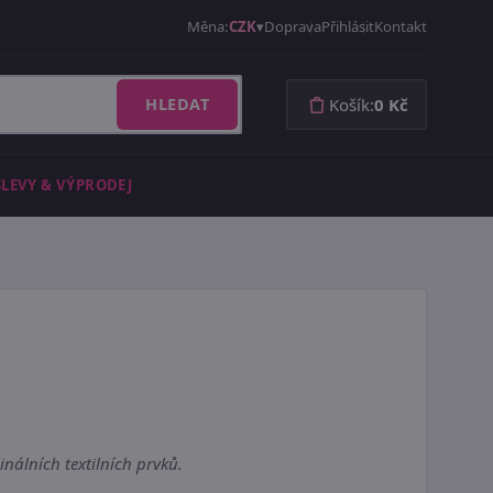
Měna:
CZK
Doprava
Přihlásit
Kontakt
HLEDAT
Košík:
0 Kč
SLEVY & VÝPRODEJ
nálních textilních prvků.