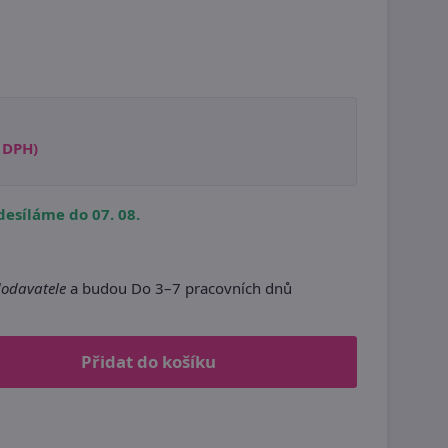
s DPH)
esíláme do 07. 08.
dodavatele
a budou Do 3–7 pracovních dnů
Přidat do košíku