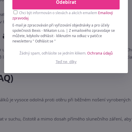
Odebírat
Chci být informován o slevách a akcích emailem
Emailový
ativní tvoření
zpravodaj
 v tahu, snadná manipulace
E-mail je zpracováván při vyřizování objednávky a pro účely
společnosti Bexis - Mikaton s.r.o. | Z emailového zpravodaje se
u a bezpečnost
můžete, kdykoliv odhlásit - kliknutím na odkaz v patičce
newsletteru " Odhlásit se "
 uzavřených krabičkách, aby nedošlo ke ztrátě drobných dílů. C
Žádný spam, odhlásíte se jedním klikem.
Ochrana údajů
išit v závislosti na individuálním nastavení vašeho displeje. Sk
Teď ne, díky
AQ)
lků je vysoce odolná proti otěru při běžném nošení vyrobených 
 v suchu, čistotě a mimo dosah přímého slunečního záření, aby