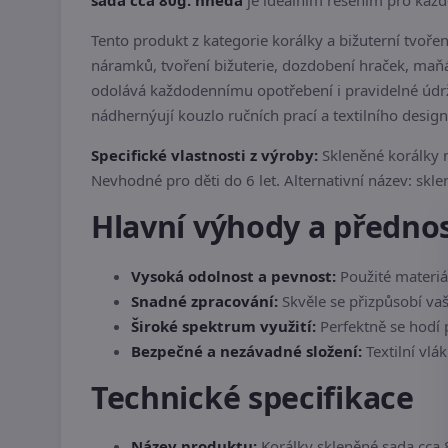
sada cca 80g. hnědá
je ideálním řešením pro každéh
Tento produkt z kategorie korálky a bižuterní tvoře
náramků, tvoření bižuterie, dozdobení hraček, maň
odolává každodennímu opotřebení i pravidelné údržb
nádhernýují kouzlo ručních prací a textilního design
Specifické vlastnosti z výroby:
Skleněné korálky n
Nevhodné pro děti do 6 let. Alternativní název: skl
Hlavní výhody a předno
Vysoká odolnost a pevnost:
Použité materiál
Snadné zpracování:
Skvěle se přizpůsobí vaši
Široké spektrum využití:
Perfektně se hodí p
Bezpečné a nezávadné složení:
Textilní vlá
Technické specifikace
Název produktu:
Korálky skleněné sada cca