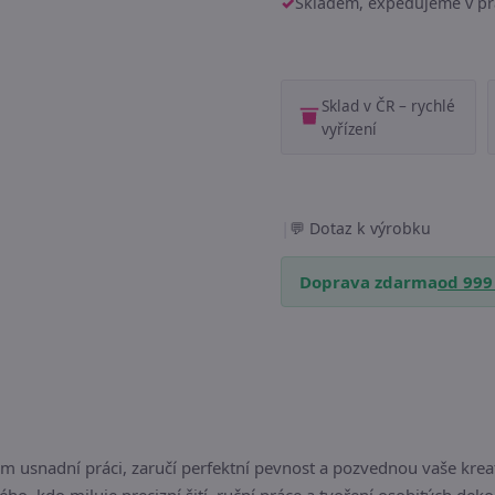
Skladem, expedujeme v pr
Sklad v ČR – rychlé
vyřízení
|
Dotaz k výrobku
Doprava zdarma
od 999
m usnadní práci, zaručí perfektní pevnost a pozvednou vaše kre