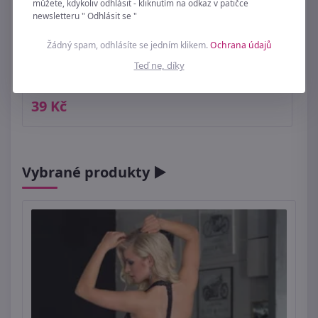
můžete, kdykoliv odhlásit - kliknutím na odkaz v patičce
newsletteru " Odhlásit se "
Žádný spam, odhlásíte se jedním klikem.
Ochrana údajů
Teď ne, díky
Dřevěné korálky Ø6 mm 20g
39 Kč
Vybrané produkty ►