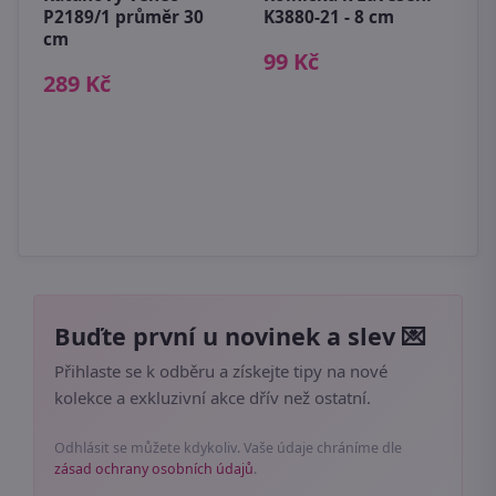
P2189/1 průměr 30
K3880-21 - 8 cm
K
cm
99 Kč
7
289 Kč
5
Buďte první u novinek a slev 💌
Přihlaste se k odběru a získejte tipy na nové
kolekce a exkluzivní akce dřív než ostatní.
Odhlásit se můžete kdykoliv. Vaše údaje chráníme dle
zásad ochrany osobních údajů
.