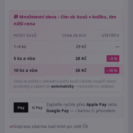
🎁 Množstevní sleva – čím víc kusů v košíku, tím
nižší cena
POČET KUSŮ
CENA ZA KUS
UŠETŘÍTE
1–4 ks
29 Kč
—
5 ks a více
28 Kč
−5 %
10 ks a více
26 Kč
−10 %
Sleva se počítá z celkového počtu kusů v košíku (napříč všemi
produkty) a uplatní se
automaticky
– nemusíte nic zadávat.
Zaplaťte rychle přes
Apple Pay
nebo
Pay
G Pay
Google Pay
— i kartou či převodem.
Doprava zdarma nad limit po celé ČR