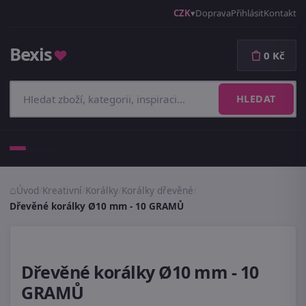
CZK
Doprava
Přihlásit
Kontakt
Bexis
♥
0 Kč
HLEDAT
Menu
Úvod
/
Kreativní
/
Korálky
/
Korálky dřevěné
/
Dřevěné korálky Ø10 mm - 10 GRAMŮ
Dřevěné korálky Ø10 mm - 10
GRAMŮ