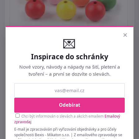
×
💌
Dřevěné korále Ø30 mm mix barev BALENÍ 10
KUSŮ
Inspirace do schránky
79 Kč
Nové vzory, návody a nápady na šití, pletení a
tvoření – a první se dozvíte o slevách.
Odebírat
Chci být informován o slevách a akcích emailem
Emailový
zpravodaj
E-mail je zpracováván při vyřizování objednávky a pro účely
společnosti Bexis - Mikaton s.r.o. | Z emailového zpravodaje se