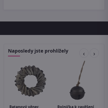
Naposledy jste prohlížely
Ratanový věnec
Rolnička k zavěšení
D