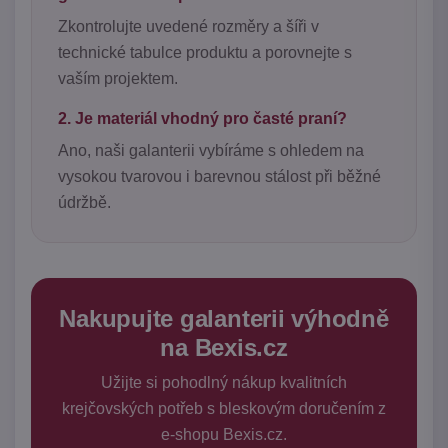
Zkontrolujte uvedené rozměry a šíři v
technické tabulce produktu a porovnejte s
vaším projektem.
2. Je materiál vhodný pro časté praní?
Ano, naši galanterii vybíráme s ohledem na
vysokou tvarovou i barevnou stálost při běžné
údržbě.
Nakupujte galanterii výhodně
na Bexis.cz
Užijte si pohodlný nákup kvalitních
krejčovských potřeb s bleskovým doručením z
e-shopu Bexis.cz.