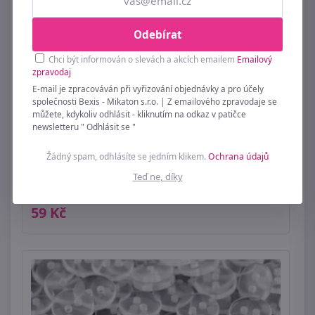
Odebírat
Chci být informován o slevách a akcích emailem
Emailový
zpravodaj
E-mail je zpracováván při vyřizování objednávky a pro účely
společnosti Bexis - Mikaton s.r.o. | Z emailového zpravodaje se
můžete, kdykoliv odhlásit - kliknutím na odkaz v patičce
newsletteru " Odhlásit se "
Žádný spam, odhlásíte se jedním klikem.
Ochrana údajů
Knoflík - sada 6 ks Žlutá 349892JJ 15 mm,
Teď ne, díky
(průměr)
59 Kč