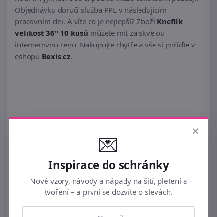
Objednávku doručí služba PPL v následujícím
pracovním dni. A víte co je nejlepší? Zboží
Knoflík
velikost 36" 10 kusů
můžete mít za skvělou
internetovou cenu! Nakupujte chytře a vše si pořiďte v
eshopu
Bexis.cz
.
×
💌
Podobné ►
KNOFLÍKY
Inspirace do schránky
Nové vzory, návody a nápady na šití, pletení a
tvoření – a první se dozvíte o slevách.