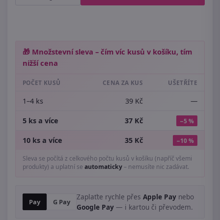
🎁 Množstevní sleva – čím víc kusů v košíku, tím
nižší cena
POČET KUSŮ
CENA ZA KUS
UŠETŘÍTE
1–4 ks
39 Kč
—
5 ks a více
37 Kč
−5 %
10 ks a více
35 Kč
−10 %
Sleva se počítá z celkového počtu kusů v košíku (napříč všemi
produkty) a uplatní se
automaticky
– nemusíte nic zadávat.
Zaplaťte rychle přes
Apple Pay
nebo
Pay
G Pay
Google Pay
— i kartou či převodem.