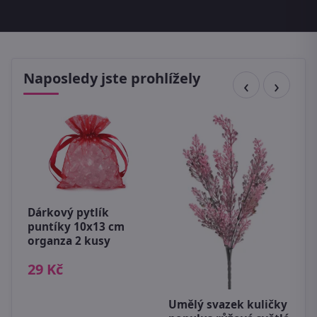
Naposledy jste prohlížely
Dárkový pytlík
puntíky 10x13 cm
organza 2 kusy
D
D
29 Kč
c
5
Umělý svazek kuličky