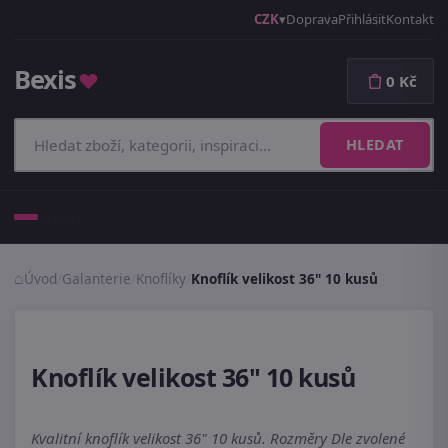
CZK
Doprava
Přihlásit
Kontakt
Bexis
♥
0 Kč
HLEDAT
Menu
Úvod
/
Galanterie
/
Knoflíky
/
Knoflík velikost 36" 10 kusů
Knoflík velikost 36" 10 kusů
Kvalitní knoflík velikost 36" 10 kusů. Rozměry Dle zvolené