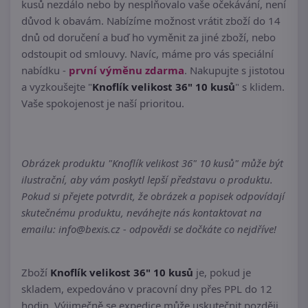
kusů nezdálo nebo by nesplňovalo vaše očekávání, není
důvod k obavám. Nabízíme možnost vrátit zboží do 14
dnů od doručení a buď ho vyměnit za jiné zboží, nebo
odstoupit od smlouvy. Navíc, máme pro vás speciální
nabídku -
první výměnu zdarma
. Nakupujte s jistotou
a vyzkoušejte "
Knoflík velikost 36" 10 kusů
" s klidem.
Vaše spokojenost je naší prioritou.
Obrázek produktu "Knoflík velikost 36" 10 kusů" může být
ilustrační, aby vám poskytl lepší představu o produktu.
Pokud si přejete potvrdit, že obrázek a popisek odpovídají
skutečnému produktu, neváhejte nás kontaktovat na
emailu: info@bexis.cz - odpovědi se dočkáte co nejdříve!
Zboží
Knoflík velikost 36" 10 kusů
je, pokud je
skladem, expedováno v pracovní dny přes PPL do 12
hodin. Výjimečně se expedice může uskutečnit později.