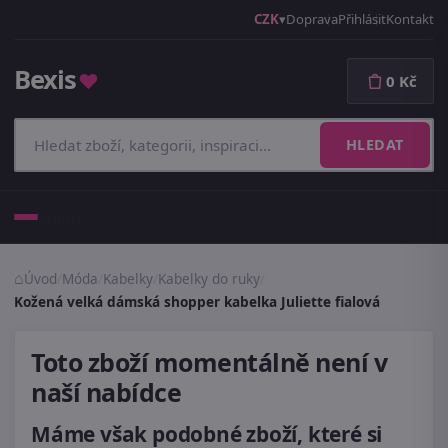
CZK
Doprava
Přihlásit
Kontakt
Bexis
♥
0 Kč
HLEDAT
Menu
Úvod
/
Móda
/
Kabelky
/
Kabelky do ruky
/
Kožená velká dámská shopper kabelka Juliette fialová
Toto zboží momentálně není v
naší nabídce
Máme však podobné zboží, které si