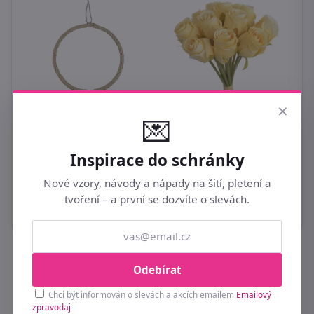
L
×
k
💌
b
Kruh na tvoření
P2174/2 - dia 20 x 0,8
1
cm
Umělé růže svazek 12
Inspirace do schránky
ks - žlutokrémová
29 Kč
Nové vzory, návody a nápady na šití, pletení a
249 Kč
tvoření – a první se dozvíte o slevách.
Odebírat
Buďte první u novinek a slev 💌
Chci být informován o slevách a akcích emailem
Emailový
Přihlaste se k odběru a získejte tipy na nové
zpravodaj