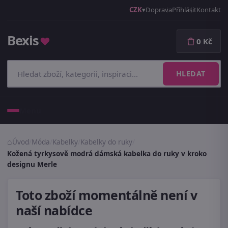
CZK
Doprava
Přihlásit
Kontakt
Bexis
♥
0 Kč
HLEDAT
Menu
Úvod
/
Móda
/
Kabelky
/
Kabelky do ruky
/
Kožená tyrkysově modrá dámská kabelka do ruky v kroko
designu Merle
Toto zboží momentálně není v
naší nabídce