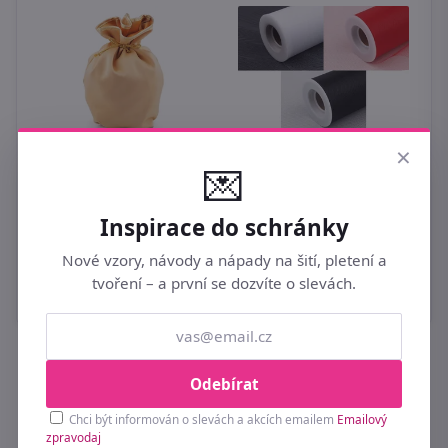
×
j
Vánoční měšec 34x38
Tyl dekorační šíře
💌
cm
22,5cm návin 23m
U
129 Kč
179 Kč
X
Inspirace do schránky
c
Nové vzory, návody a nápady na šití, pletení a
5
tvoření – a první se dozvíte o slevách.
Odebírat
Buďte první u novinek a slev 💌
Chci být informován o slevách a akcích emailem
Emailový
Přihlaste se k odběru a získejte tipy na nové
zpravodaj