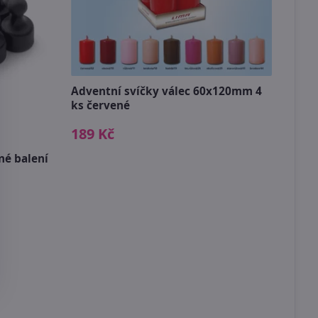
Adventní svíčky válec 60x120mm 4
ks červené
Dřev
189 Kč
49 
né balení