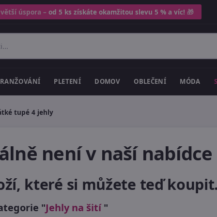
 větší úspora –
od 5 ks získáte okamžitou slevu 5 % a víc!
🎁
RANŽOVÁNÍ
PLETENÍ
DOMOV
OBLEČENÍ
MÓDA
átké tupé 4 jehly
lně není v naší nabídce
, které si můžete teď koupit.
ategorie "
Jehly na šití
"