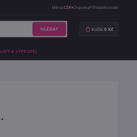
Měna:
CZK
Doprava
Přihlásit
Kontakt
HLEDAT
Košík:
0 Kč
SLEVY & VÝPRODEJ
.