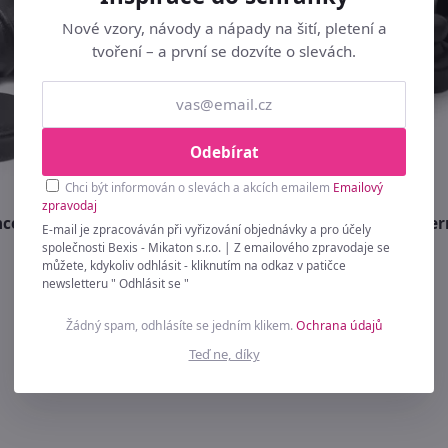
Nové vzory, návody a nápady na šití, pletení a
tvoření – a první se dozvíte o slevách.
Odebírat
Chci být informován o slevách a akcích emailem
Emailový
zpravodaj
ncelářské magnety, černé -
Magnetické figurky M2 čer
E-mail je zpracováván při vyřizování objednávky a pro účely
10 kusů
společnosti Bexis - Mikaton s.r.o. | Z emailového zpravodaje se
můžete, kdykoliv odhlásit - kliknutím na odkaz v patičce
139 Kč
newsletteru " Odhlásit se "
Žádný spam, odhlásíte se jedním klikem.
Ochrana údajů
Teď ne, díky