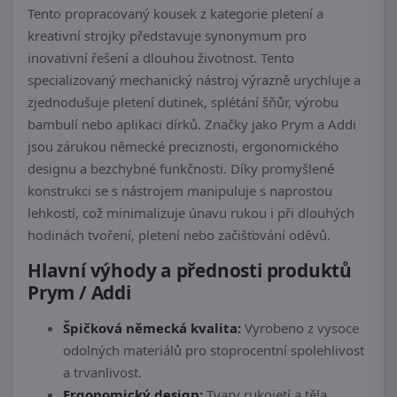
Tento propracovaný kousek z kategorie pletení a
kreativní strojky představuje synonymum pro
inovativní řešení a dlouhou životnost. Tento
specializovaný mechanický nástroj výrazně urychluje a
zjednodušuje pletení dutinek, splétání šňůr, výrobu
bambulí nebo aplikaci dírků. Značky jako Prym a Addi
jsou zárukou německé preciznosti, ergonomického
designu a bezchybné funkčnosti. Díky promyšlené
konstrukci se s nástrojem manipuluje s naprostou
lehkostí, což minimalizuje únavu rukou i při dlouhých
hodinách tvoření, pletení nebo začišťování oděvů.
Hlavní výhody a přednosti produktů
Prym / Addi
Špičková německá kvalita:
Vyrobeno z vysoce
odolných materiálů pro stoprocentní spolehlivost
a trvanlivost.
Ergonomický design:
Tvary rukojetí a těla