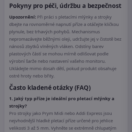
Pokyny pro péči, údržbu a bezpečnost
Upozornění:
Při práci s pletacími mlýnky a strojky
dbejte na rovnoměrné napnutí příze a otáčejte kličkou
plynule, bez trhavých pohybů. Mechanismus
nepromazávejte běžnými oleji, udržujte jej v čistotě bez
nánosů zbytků vlněných vláken. Odstíny barev
plastových částí se mohou mírně odlišovat podle
výrobní šarže nebo nastavení vašeho monitoru.
Ukládejte mimo dosah dětí, pokud produkt obsahuje
ostré hroty nebo břity.
Často kladené otázky (FAQ)
1. Jaký typ příze je ideální pro pletací mlýnky a
strojky?
Pro strojky jako Prym Midi nebo Addi Express jsou
nejvhodnější hladké pletací příze určené pro jehlice
velikosti 3 až 5 mm. Vyhněte se extrémně chlupatým