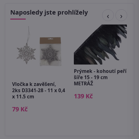
Naposledy jste prohlížely
Prýmek - kohoutí peří
šíře 15 - 19 cm
METRÁŽ
Vločka k zavěšení,
D
5
2ks D3341-28 - 11 x 0,4
X
139 Kč
x 11.5 cm
1
79 Kč