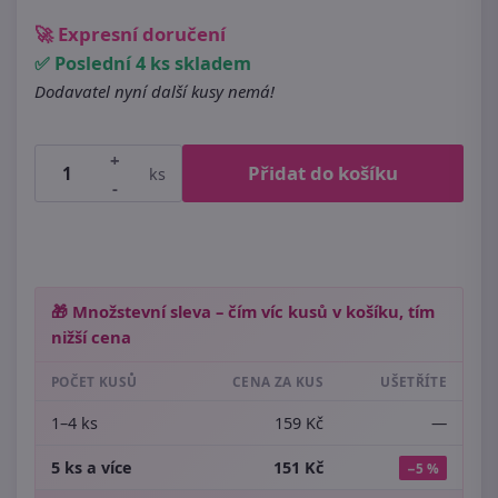
🚀 Expresní doručení
✅ Poslední 4 ks skladem
Dodavatel nyní další kusy nemá!
+
Přidat do košíku
ks
-
🎁 Množstevní sleva – čím víc kusů v košíku, tím
nižší cena
POČET KUSŮ
CENA ZA KUS
UŠETŘÍTE
1–4 ks
159 Kč
—
5 ks a více
151 Kč
−5 %