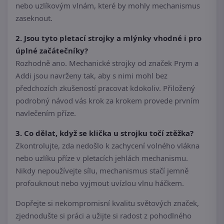
nebo uzlíkovým vlnám, které by mohly mechanismus
zaseknout.
2. Jsou tyto pletací strojky a mlýnky vhodné i pro
úplné začátečníky?
Rozhodně ano. Mechanické strojky od značek Prym a
Addi jsou navrženy tak, aby s nimi mohl bez
předchozích zkušeností pracovat kdokoliv. Přiložený
podrobný návod vás krok za krokem provede prvním
navlečením příze.
3. Co dělat, když se klička u strojku točí ztěžka?
Zkontrolujte, zda nedošlo k zachycení volného vlákna
nebo uzlíku příze v pletacích jehlách mechanismu.
Nikdy nepoužívejte sílu, mechanismus stačí jemně
profouknout nebo vyjmout uvízlou vlnu háčkem.
Dopřejte si nekompromisní kvalitu světových značek,
zjednodušte si práci a užijte si radost z pohodlného