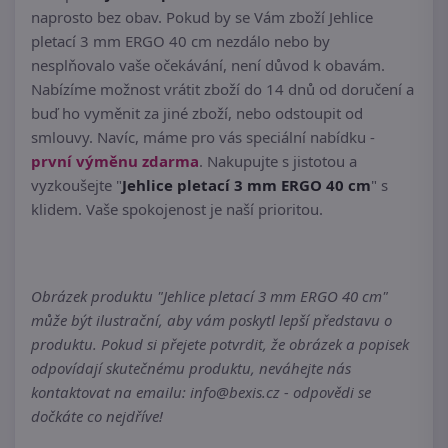
naprosto bez obav. Pokud by se Vám zboží Jehlice
pletací 3 mm ERGO 40 cm nezdálo nebo by
nesplňovalo vaše očekávání, není důvod k obavám.
Nabízíme možnost vrátit zboží do 14 dnů od doručení a
buď ho vyměnit za jiné zboží, nebo odstoupit od
smlouvy. Navíc, máme pro vás speciální nabídku -
první výměnu zdarma
. Nakupujte s jistotou a
vyzkoušejte "
Jehlice pletací 3 mm ERGO 40 cm
" s
klidem. Vaše spokojenost je naší prioritou.
Obrázek produktu "Jehlice pletací 3 mm ERGO 40 cm"
může být ilustrační, aby vám poskytl lepší představu o
produktu. Pokud si přejete potvrdit, že obrázek a popisek
odpovídají skutečnému produktu, neváhejte nás
kontaktovat na emailu: info@bexis.cz - odpovědi se
dočkáte co nejdříve!