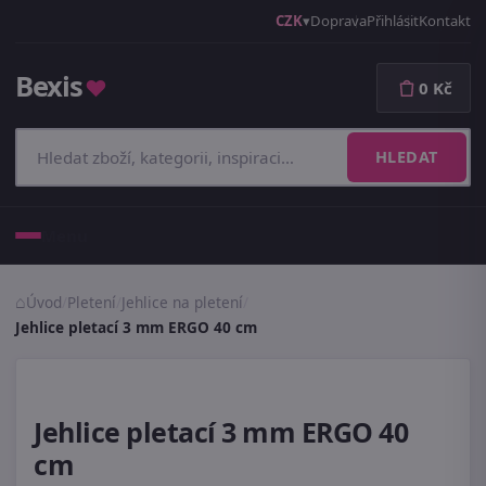
CZK
Doprava
Přihlásit
Kontakt
Bexis
♥
0 Kč
HLEDAT
Menu
Úvod
/
Pletení
/
Jehlice na pletení
/
Jehlice pletací 3 mm ERGO 40 cm
Jehlice pletací 3 mm ERGO 40
cm