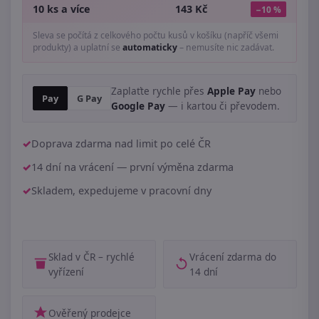
10 ks a více
143 Kč
−10 %
Sleva se počítá z celkového počtu kusů v košíku (napříč všemi
produkty) a uplatní se
automaticky
– nemusíte nic zadávat.
Zaplaťte rychle přes
Apple Pay
nebo
Pay
G Pay
Google Pay
— i kartou či převodem.
Doprava zdarma nad limit po celé ČR
14 dní na vrácení — první výměna zdarma
Skladem, expedujeme v pracovní dny
Sklad v ČR – rychlé
Vrácení zdarma do
vyřízení
14 dní
Ověřený prodejce