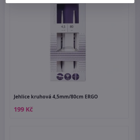
Jehlice kruhová 4,5mm/80cm ERGO
199 Kč