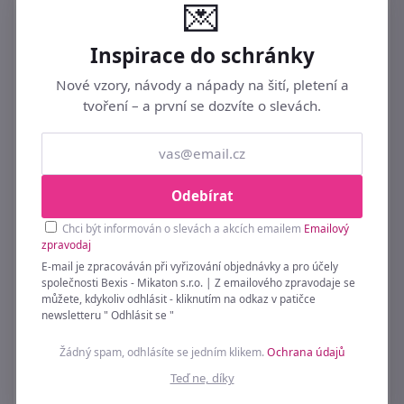
💌
Inspirace do schránky
Nové vzory, návody a nápady na šití, pletení a
tvoření – a první se dozvíte o slevách.
Odebírat
Chci být informován o slevách a akcích emailem
Emailový
zpravodaj
Rovné jehlice č. 10
E-mail je zpracováván při vyřizování objednávky a pro účely
69 Kč
společnosti Bexis - Mikaton s.r.o. | Z emailového zpravodaje se
můžete, kdykoliv odhlásit - kliknutím na odkaz v patičce
newsletteru " Odhlásit se "
Žádný spam, odhlásíte se jedním klikem.
Ochrana údajů
Teď ne, díky