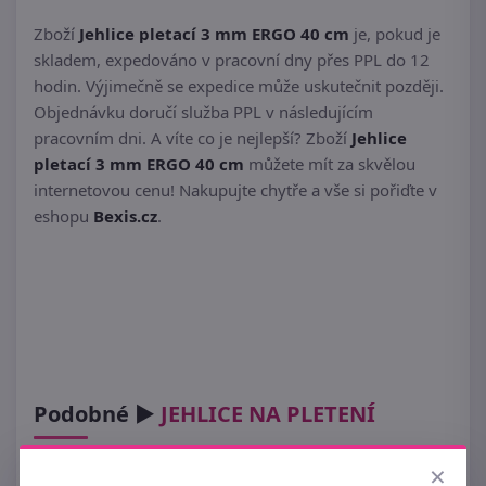
Zboží
Jehlice pletací 3 mm ERGO 40 cm
je, pokud je
skladem, expedováno v pracovní dny přes PPL do 12
hodin. Výjimečně se expedice může uskutečnit později.
Objednávku doručí služba PPL v následujícím
pracovním dni. A víte co je nejlepší? Zboží
Jehlice
pletací 3 mm ERGO 40 cm
můžete mít za skvělou
internetovou cenu! Nakupujte chytře a vše si pořiďte v
eshopu
Bexis.cz
.
Podobné ►
JEHLICE NA PLETENÍ
×