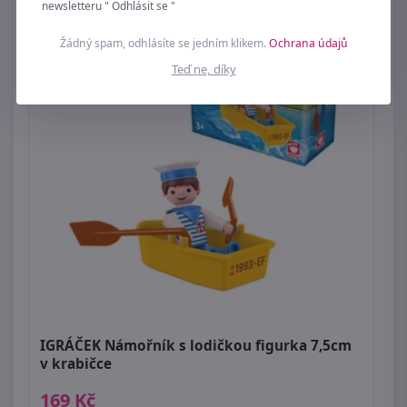
newsletteru " Odhlásit se "
Žádný spam, odhlásíte se jedním klikem.
Ochrana údajů
Teď ne, díky
IGRÁČEK Námořník s lodičkou figurka 7,5cm
v krabičce
169 Kč