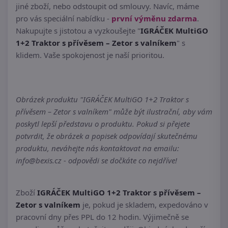
jiné zboží, nebo odstoupit od smlouvy. Navíc, máme
pro vás speciální nabídku -
první výměnu zdarma
.
Nakupujte s jistotou a vyzkoušejte "
IGRÁČEK MultiGO
1+2 Traktor s přívěsem – Zetor s valníkem
" s
klidem. Vaše spokojenost je naší prioritou.
Obrázek produktu "IGRÁČEK MultiGO 1+2 Traktor s
přívěsem – Zetor s valníkem" může být ilustrační, aby vám
poskytl lepší představu o produktu. Pokud si přejete
potvrdit, že obrázek a popisek odpovídají skutečnému
produktu, neváhejte nás kontaktovat na emailu:
info@bexis.cz - odpovědi se dočkáte co nejdříve!
Zboží
IGRÁČEK MultiGO 1+2 Traktor s přívěsem –
Zetor s valníkem
je, pokud je skladem, expedováno v
pracovní dny přes PPL do 12 hodin. Výjimečně se