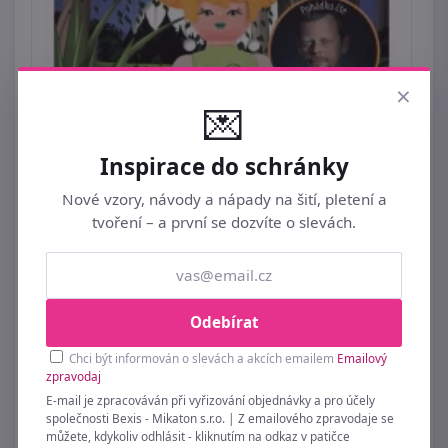
×
💌
Inspirace do schránky
Nové vzory, návody a nápady na šití, pletení a
tvoření – a první se dozvíte o slevách.
Odebírat
Igráček s pohádkou Vodnická pohádka – Víla
Rusalka
Chci být informován o slevách a akcích emailem
Emailový
zpravodaj
99 Kč
E-mail je zpracováván při vyřizování objednávky a pro účely
společnosti Bexis - Mikaton s.r.o. | Z emailového zpravodaje se
můžete, kdykoliv odhlásit - kliknutím na odkaz v patičce