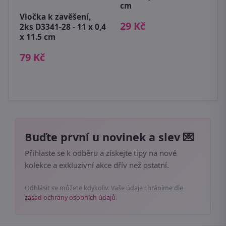
cm
 -
Vločka k zavěšení,
D
29 Kč
2ks D3341-28 - 11 x 0,4
X
x 11.5 cm
1
79 Kč
Buďte první u novinek a slev 💌
Přihlaste se k odběru a získejte tipy na nové
kolekce a exkluzivní akce dřív než ostatní.
Odhlásit se můžete kdykoliv. Vaše údaje chráníme dle
zásad ochrany osobních údajů
.