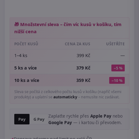
🎁 Množstevní sleva – čím víc kusů v košíku, tím
nižší cena
POČET KUSŮ
CENA ZA KUS
UŠETŘÍTE
1–4 ks
399 Kč
—
5 ks a více
379 Kč
−5 %
10 ks a více
359 Kč
−10 %
Sleva se počítá z celkového počtu kusů v košíku (napříč všemi
produkty) a uplatní se
automaticky
– nemusíte nic zadávat.
Zaplaťte rychle přes
Apple Pay
nebo
Pay
G Pay
Google Pay
— i kartou či převodem.
Doprava zdarma nad limit po celé ČR