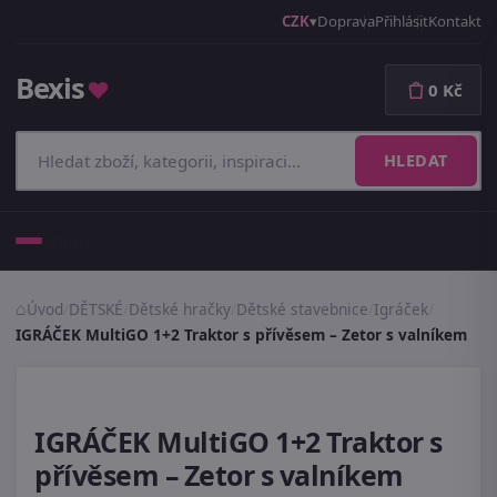
CZK
Doprava
Přihlásit
Kontakt
Bexis
♥
0 Kč
HLEDAT
Menu
Úvod
/
DĚTSKÉ
/
Dětské hračky
/
Dětské stavebnice
/
Igráček
/
IGRÁČEK MultiGO 1+2 Traktor s přívěsem – Zetor s valníkem
IGRÁČEK MultiGO 1+2 Traktor s
přívěsem – Zetor s valníkem