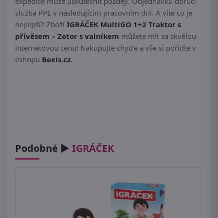
expedice může uskutečnit později. Objednávku doručí
služba PPL v následujícím pracovním dni. A víte co je
nejlepší? Zboží
IGRÁČEK MultiGO 1+2 Traktor s
přívěsem – Zetor s valníkem
můžete mít za skvělou
internetovou cenu! Nakupujte chytře a vše si pořiďte v
eshopu
Bexis.cz
.
Podobné ►
IGRÁČEK