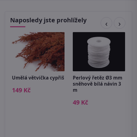
Naposledy jste prohlížely
Umělá větvička cypřiš
Perlový řetěz Ø3 mm
U
sněhově bílá návin 3
149 Kč
3
m
49 Kč