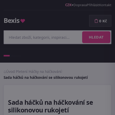
CZK
Doprava
Přihlásit
Kontakt
Bexis
♥
0 Kč
HLEDAT
Menu
Úvod
/
Pletení
/
Háčky na háčkování
/
Sada háčků na háčkování se silikonovou rukojetí
Sada háčků na háčkování se
silikonovou rukojetí