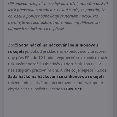
silikonovou rukojetí" může být ilustrační, aby vám poskytl
lepší představu o produktu. Pokud si přejete potvrdit, že
obrázek a popisek odpovídají skutečnému produktu,
neváhejte nás kontaktovat na emailu: info@bexis.cz -
odpovědi se dočkáte co nejdříve!
Zboží
Sada háčků na háčkování se silikonovou
rukojetí
je, pokud je skladem, expedováno v pracovní
dny přes PPL do 12 hodin. Výjimečně se expedice může
uskutečnit později. Objednávku doručí služba PPL v
následujícím pracovním dni. A víte co je nejlepší? Zboží
Sada háčků na háčkování se silikonovou rukojetí
můžete mít za skvělou internetovou cenu! Nakupujte
chytře a vše si pořiďte v eshopu
Bexis.cz
.