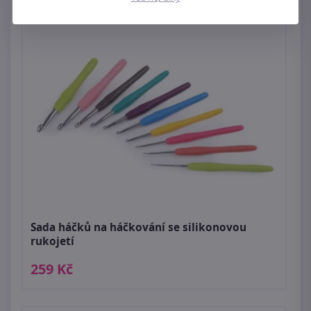
Sada háčků na háčkování se silikonovou
rukojetí
259 Kč