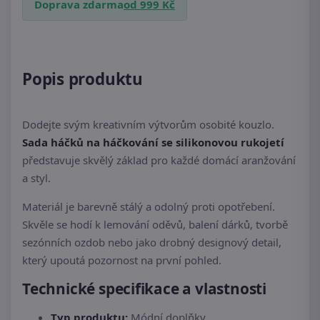
Doprava zdarma
od 999 Kč
Popis produktu
Dodejte svým kreativním výtvorům osobité kouzlo.
Sada háčků na háčkování se silikonovou rukojetí
představuje skvělý základ pro každé domácí aranžování
a styl.
Materiál je barevně stálý a odolný proti opotřebení.
Skvěle se hodí k lemování oděvů, balení dárků, tvorbě
sezónních ozdob nebo jako drobný designový detail,
který upoutá pozornost na první pohled.
Technické specifikace a vlastnosti
Typ produktu:
Módní doplňky