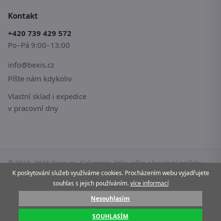
Kontakt
+420 739 429 572
Po–Pá 9:00–13:00
info@bexis.cz
Píšte nám kdykoliv
Vlastní sklad i expedice
v pracovní dny
© 2010–2026 Bexis.cz · Galanterie, látky, příze a kreativní potřeby
pro vaše tvoření.
K poskytování služeb využíváme cookies. Procházením webu vyjadřujete
souhlas s jejich používáním.
více informací
Stránky používají cookies.
Více informací
Nesouhlasím
Pay
G Pay
VISA
Mastercard
SOUHLASÍM