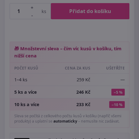
+
Přidat do košíku
ks
-
🎁 Množstevní sleva – čím víc kusů v košíku, tím
nižší cena
POČET KUSŮ
CENA ZA KUS
UŠETŘÍTE
1–4 ks
259 Kč
—
5 ks a více
246 Kč
−5 %
10 ks a více
233 Kč
−10 %
Sleva se počítá z celkového počtu kusů v košíku (napříč všemi
produkty) a uplatní se
automaticky
– nemusíte nic zadávat.