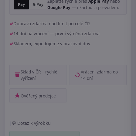
Zaplaťte rychle přes
Apple Pay
nebo
Pay
G Pay
Google Pay
— i kartou či převodem.
Doprava zdarma nad limit po celé ČR
14 dní na vrácení — první výměna zdarma
Skladem, expedujeme v pracovní dny
Sklad v ČR – rychlé
Vrácení zdarma do
vyřízení
14 dní
Ověřený prodejce
|
Dotaz k výrobku