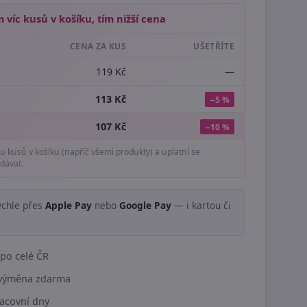
 víc kusů v košíku, tím nižší cena
CENA ZA KUS
UŠETŘÍTE
119 Kč
—
113 Kč
−5 %
107 Kč
−10 %
tu kusů v košíku (napříč všemi produkty) a uplatní se
dávat.
ychle přes
Apple Pay
nebo
Google Pay
— i kartou či
.
po celé ČR
í výměna zdarma
acovní dny