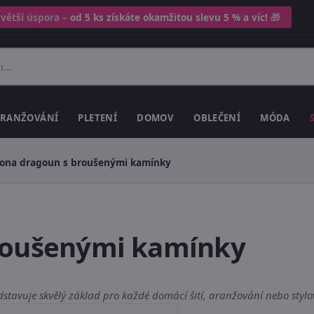
 větší úspora –
od 5 ks získáte okamžitou slevu 5 % a víc!
🎁
RANŽOVÁNÍ
PLETENÍ
DOMOV
OBLEČENÍ
MÓDA
ona dragoun s broušenými kamínky
roušenými kamínky
tavuje skvělý základ pro každé domácí šití, aranžování nebo stylo