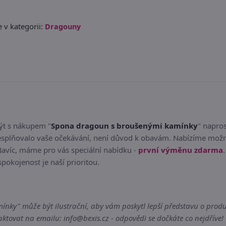
 v kategorii:
Dragouny
být s nákupem "
Spona dragoun s broušenými kamínky
" napro
plňovalo vaše očekávání, není důvod k obavám. Nabízíme možnos
Navíc, máme pro vás speciální nabídku -
první výměnu zdarma
spokojenost je naší prioritou.
y" může být ilustrační, aby vám poskytl lepší představu o produkt
tovat na emailu: info@bexis.cz - odpovědi se dočkáte co nejdříve!