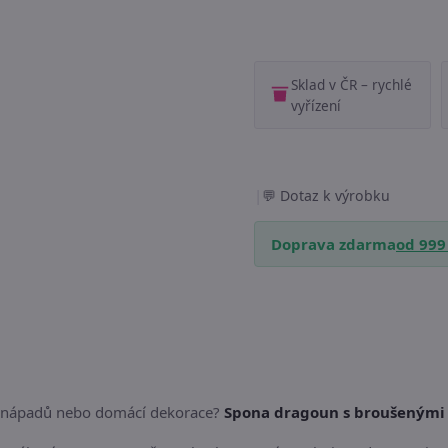
Sklad v ČR – rychlé
vyřízení
|
Dotaz k výrobku
Doprava zdarma
od 999
ch nápadů nebo domácí dekorace?
Spona dragoun s broušenými