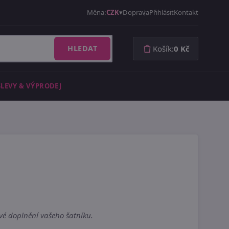
Měna:
CZK
Doprava
Přihlásit
Kontakt
HLEDAT
Košík:
0 Kč
SLEVY & VÝPRODEJ
vé doplnění vašeho šatníku.