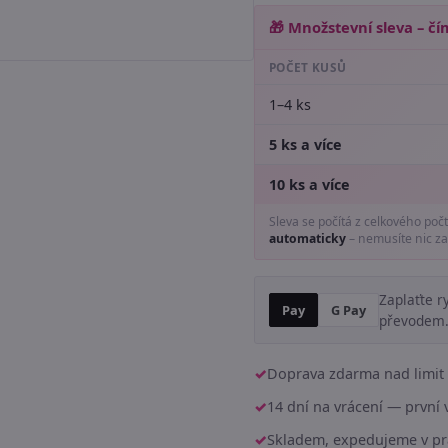
🎁 Množstevní sleva – čím
POČET KUSŮ
1–4 ks
5 ks a více
10 ks a více
Sleva se počítá z celkového poč
automaticky
– nemusíte nic za
Zaplaťte r
Pay
G Pay
převodem
Doprava zdarma nad limit 
14 dní na vrácení — prvn
Skladem, expedujeme v pr