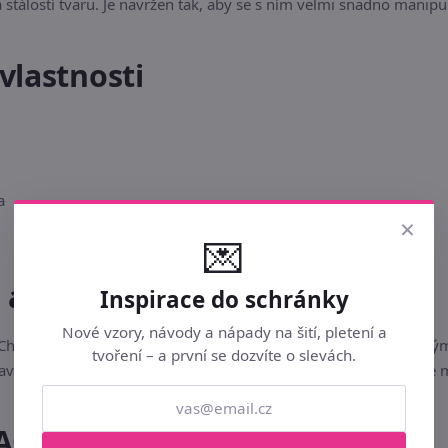
stálostí tvaru. Je navržen tak, aby se s ním velmi snadno manipu
vlastnosti
a
×
💌
u a bezpečnost
Inspirace do schránky
Nové vzory, návody a nápady na šití, pletení a
ě. Chraňte před dlouhodobým přímým slunečním zářením, vysokým
tvoření – a první se dozvíte o slevách.
tavení vašeho monitoru či displeje mobilního telefonu. Skladujte
AQ)