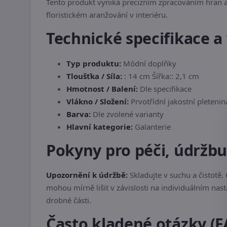
Tento produkt vyniká precizním zpracováním hran a 
floristickém aranžování v interiéru.
Technické specifikace a 
Typ produktu:
Módní doplňky
Tloušťka / Síla:
: 14 cm Šířka:: 2,1 cm
Hmotnost / Balení:
Dle specifikace
Vlákno / Složení:
Prvotřídní jakostní pletenin
Barva:
Dle zvolené varianty
Hlavní kategorie:
Galanterie
Pokyny pro péči, údržb
Upozornění k údržbě:
Skladujte v suchu a čistot
mohou mírně lišit v závislosti na individuálním nas
drobné části.
Často kladené otázky (F