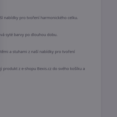
í nabídky pro tvoření harmonického celku.
ová syté barvy po dlouhou dobu.
ěmi a stuhami z naší nabídky pro tvoření
ivý produkt z e-shopu Bexis.cz do svého košíku a