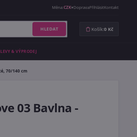
Měna:
CZK
Doprava
Přihlásit
Kontakt
HLEDAT
Košík:
0 Kč
SLEVY & VÝPRODEJ
té, 70/140 cm
ve 03 Bavlna -