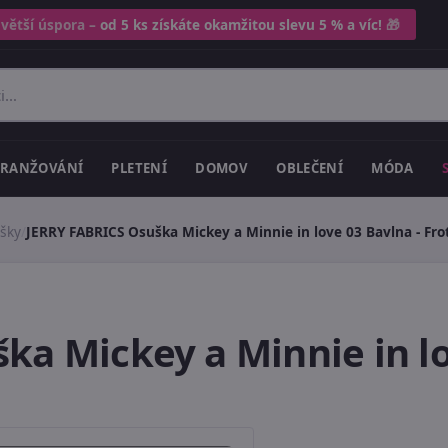
 větší úspora –
od 5 ks získáte okamžitou slevu 5 % a víc!
🎁
RANŽOVÁNÍ
PLETENÍ
DOMOV
OBLEČENÍ
MÓDA
ušky
/
JERRY FABRICS Osuška Mickey a Minnie in love 03 Bavlna - Fro
ka Mickey a Minnie in lo