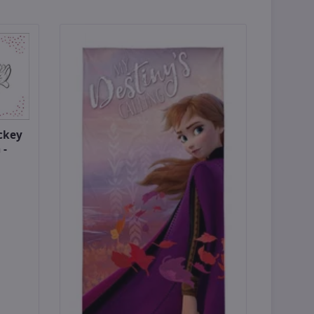
ckey
 -