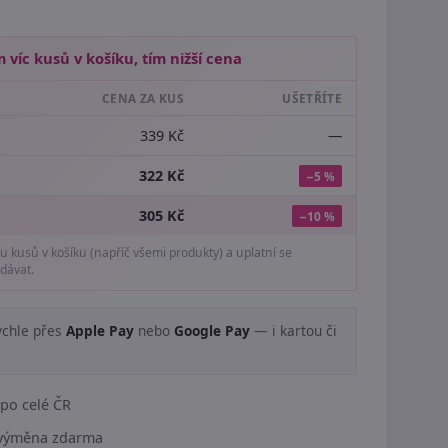
 víc kusů v košíku, tím nižší cena
CENA ZA KUS
UŠETŘÍTE
339 Kč
—
322 Kč
−5 %
305 Kč
−10 %
tu kusů v košíku (napříč všemi produkty) a uplatní se
dávat.
ychle přes
Apple Pay
nebo
Google Pay
— i kartou či
.
po celé ČR
í výměna zdarma