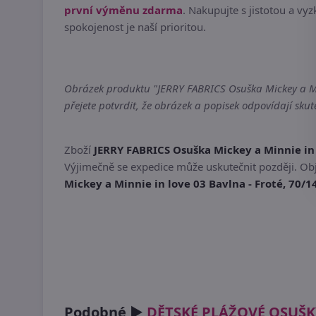
první výměnu zdarma
. Nakupujte s jistotou a vyz
spokojenost je naší prioritou.
Obrázek produktu "JERRY FABRICS Osuška Mickey a Minn
přejete potvrdit, že obrázek a popisek odpovídají sk
Zboží
JERRY FABRICS Osuška Mickey a Minnie in 
Výjimečně se expedice může uskutečnit později. Obj
Mickey a Minnie in love 03 Bavlna - Froté, 70/
Podobné ►
DĚTSKÉ PLÁŽOVÉ OSUŠK