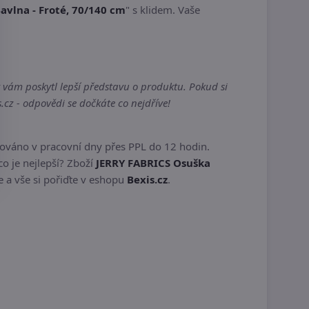
avlna - Froté, 70/140 cm
" s klidem. Vaše
 vám poskytl lepší představu o produktu. Pokud si
cz - odpovědi se dočkáte co nejdříve!
ováno v pracovní dny přes PPL do 12 hodin.
o je nejlepší? Zboží
JERRY FABRICS Osuška
 a vše si pořiďte v eshopu
Bexis.cz
.