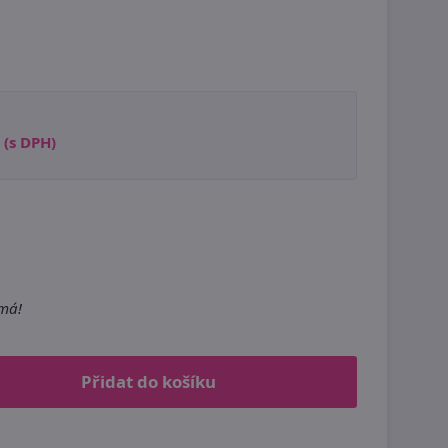
(s DPH)
m
emá!
Přidat do košíku