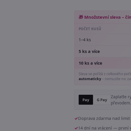
🎁 Množstevní sleva – čím
POČET KUSŮ
1–4 ks
5 ks a více
10 ks a více
Sleva se počítá z celkového poč
automaticky
– nemusíte nic za
Zaplaťte r
Pay
G Pay
převodem
Doprava zdarma nad limit 
14 dní na vrácení — prvn