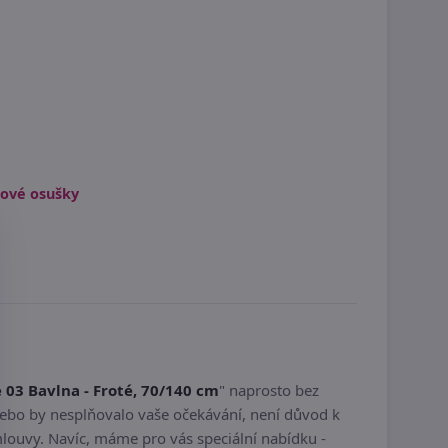
žové osušky
 03 Bavlna - Froté, 70/140 cm
" naprosto bez
ebo by nesplňovalo vaše očekávání, není důvod k
louvy. Navíc, máme pro vás speciální nabídku -