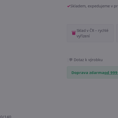
Skladem, expedujeme v pr
Sklad v ČR – rychlé
vyřízení
|
Dotaz k výrobku
Doprava zdarma
od 999
70/140