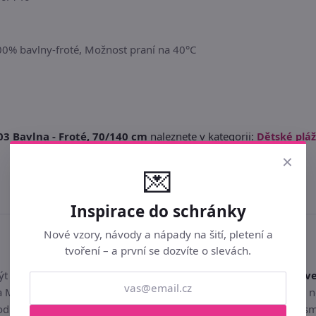
00% bavlny-froté, Možnost praní na 40°C
3 Bavlna - Froté, 70/140 cm
naleznete v kategorii:
Dětské plá
×
💌
Inspirace do schránky
Nové vzory, návody a nápady na šití, pletení a
tvoření – a první se dozvíte o slevách.
být s nákupem "
JERRY FABRICS Osuška Mickey a Minnie in love
Mickey a Minnie in love 03 Bavlna - Froté, 70/140 cm nezdálo n
d doručení a buď ho vyměnit za jiné zboží, nebo odstoupit od sm