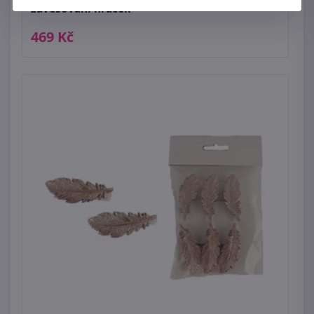
zavěšování hraček
469 Kč