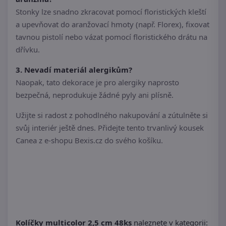
Stonky lze snadno zkracovat pomocí floristických kleští
a upevňovat do aranžovací hmoty (např. Florex), fixovat
tavnou pistolí nebo vázat pomocí floristického drátu na
dřívku.
3. Nevadí materiál alergikům?
Naopak, tato dekorace je pro alergiky naprosto
bezpečná, neprodukuje žádné pyly ani plísně.
Užijte si radost z pohodlného nakupování a zútulněte si
svůj interiér ještě dnes. Přidejte tento trvanlivý kousek
Canea z e-shopu Bexis.cz do svého košíku.
Kolíčky multicolor 2,5 cm 48ks
naleznete v kategorii: