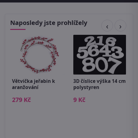
Naposledy jste prohlížely
Větvička jeřabin k
3D číslice výška 14 cm
aranžování
polystyren
D
279 Kč
9 Kč
k
c
4