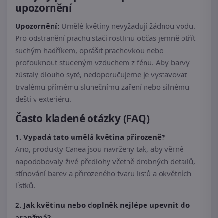
upozornění
Upozornění:
Umělé květiny nevyžadují žádnou vodu.
Pro odstranění prachu stačí rostlinu občas jemně otřít
suchým hadříkem, oprášit prachovkou nebo
profouknout studeným vzduchem z fénu. Aby barvy
zůstaly dlouho syté, nedoporučujeme je vystavovat
trvalému přímému slunečnímu záření nebo silnému
dešti v exteriéru.
Často kladené otázky (FAQ)
1. Vypadá tato umělá květina přirozeně?
Ano, produkty Canea jsou navrženy tak, aby věrně
napodobovaly živé předlohy včetně drobných detailů,
stínování barev a přirozeného tvaru listů a okvětních
lístků.
2. Jak květinu nebo doplněk nejlépe upevnit do
aranžmá?