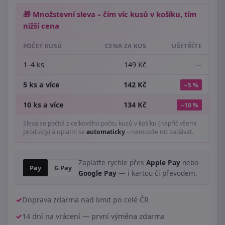
🎁 Množstevní sleva – čím víc kusů v košíku, tím
nižší cena
POČET KUSŮ
CENA ZA KUS
UŠETŘÍTE
1–4 ks
149 Kč
—
5 ks a více
142 Kč
−5 %
10 ks a více
134 Kč
−10 %
Sleva se počítá z celkového počtu kusů v košíku (napříč všemi
produkty) a uplatní se
automaticky
– nemusíte nic zadávat.
Zaplaťte rychle přes
Apple Pay
nebo
Pay
G Pay
Google Pay
— i kartou či převodem.
Doprava zdarma nad limit po celé ČR
14 dní na vrácení — první výměna zdarma