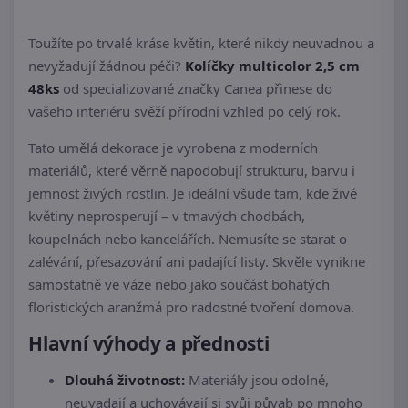
Toužíte po trvalé kráse květin, které nikdy neuvadnou a
nevyžadují žádnou péči?
Kolíčky multicolor 2,5 cm
48ks
od specializované značky Canea přinese do
vašeho interiéru svěží přírodní vzhled po celý rok.
Tato umělá dekorace je vyrobena z moderních
materiálů, které věrně napodobují strukturu, barvu i
jemnost živých rostlin. Je ideální všude tam, kde živé
květiny neprosperují – v tmavých chodbách,
koupelnách nebo kancelářích. Nemusíte se starat o
zalévání, přesazování ani padající listy. Skvěle vynikne
samostatně ve váze nebo jako součást bohatých
floristických aranžmá pro radostné tvoření domova.
Hlavní výhody a přednosti
Dlouhá životnost:
Materiály jsou odolné,
neuvadají a uchovávají si svůj půvab po mnoho