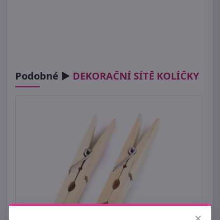
Podobné ►
DEKORAČNÍ SÍTĚ KOLÍČKY
×