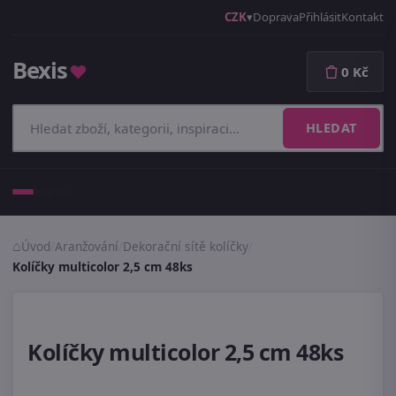
CZK
Doprava
Přihlásit
Kontakt
Bexis
♥
0 Kč
HLEDAT
Menu
Úvod
/
Aranžování
/
Dekorační sítě kolíčky
/
Kolíčky multicolor 2,5 cm 48ks
Kolíčky multicolor 2,5 cm 48ks