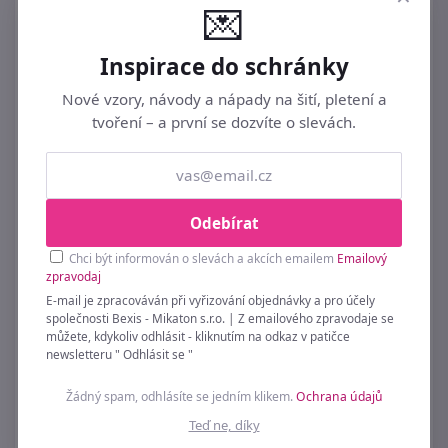
💌
Dřevěné kolíčky na prádlo 10x74 mm 24ks
Inspirace do schránky
39 Kč
Nové vzory, návody a nápady na šití, pletení a
tvoření – a první se dozvíte o slevách.
Odebírat
Chci být informován o slevách a akcích emailem
Emailový
zpravodaj
E-mail je zpracováván při vyřizování objednávky a pro účely
společnosti Bexis - Mikaton s.r.o. | Z emailového zpravodaje se
můžete, kdykoliv odhlásit - kliknutím na odkaz v patičce
newsletteru " Odhlásit se "
Žádný spam, odhlásíte se jedním klikem.
Ochrana údajů
Teď ne, díky
Dekorační síť modrá na aranžování -