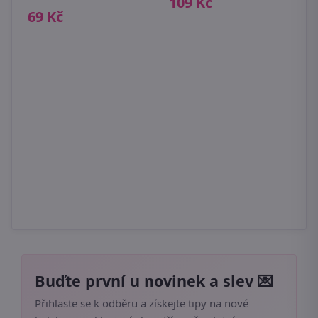
109 Kč
4
6
69 Kč
Buďte první u novinek a slev 💌
Přihlaste se k odběru a získejte tipy na nové