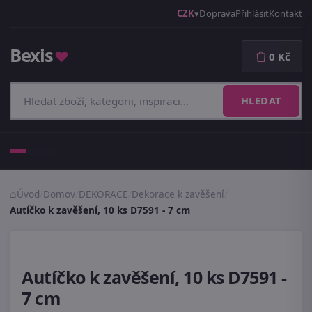
CZK
Doprava
Přihlásit
Kontakt
Bexis
♥
0 Kč
HLEDAT
Menu
Úvod
/
Domov
/
DEKORACE
/
Dekorace k zavěšení
/
Autíčko k zavěšení, 10 ks D7591 - 7 cm
Autíčko k zavěšení, 10 ks D7591 -
7 cm