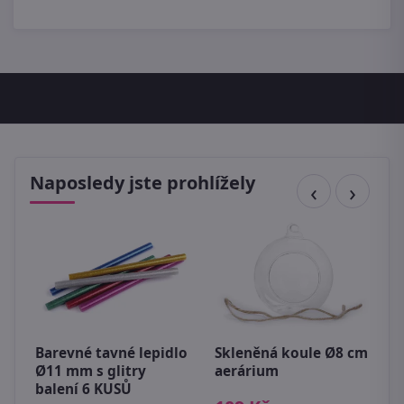
Naposledy jste prohlížely
Barevné tavné lepidlo
Skleněná koule Ø8 cm
D
Ø11 mm s glitry
aerárium
z
balení 6 KUSŮ
á