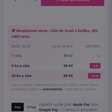
-
🎁 Množstevní sleva – čím víc kusů v košíku, tím
nižší cena
POČET KUSŮ
CENA ZA KUS
UŠETŘÍTE
1–4 ks
99 Kč
—
5 ks a více
94 Kč
−5 %
10 ks a více
89 Kč
−10 %
Sleva se počítá z celkového počtu kusů v košíku (napříč všemi
produkty) a uplatní se
automaticky
– nemusíte nic zadávat.
Zaplaťte rychle přes
Apple Pay
nebo
Pay
G Pay
Google Pay
— i kartou či převodem.