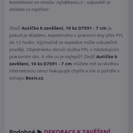
kontaktovat na emailu: info@bexis.cz - odpovědi se
dočkáte co nejdříve!
Zboží
Autíčko k zavěšení, 10 ks D7591 - 7 cm
je,
pokud je skladem, expedováno v pracovní dny přes PPL
do 12 hodin. Výjimečně se expedice může uskutečnit
později. Objednávku doručí služba PPL v následujícím
pracovním dni. A víte co je nejlepší? Zboží
Autíčko k
zavěšení, 10 ks D7591 - 7 cm
můžete mít za skvělou
internetovou cenu! Nakupujte chytře a vše si pořiďte v
eshopu
Bexis.cz
.
Podobné ►
DEKORACE K ZAVĚŠENÍ