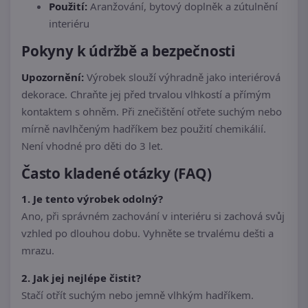
Použití:
Aranžování, bytový doplněk a zútulnění
interiéru
Pokyny k údržbě a bezpečnosti
Upozornění:
Výrobek slouží výhradně jako interiérová
dekorace. Chraňte jej před trvalou vlhkostí a přímým
kontaktem s ohněm. Při znečištění otřete suchým nebo
mírně navlhčeným hadříkem bez použití chemikálií.
Není vhodné pro děti do 3 let.
Často kladené otázky (FAQ)
1. Je tento výrobek odolný?
Ano, při správném zachování v interiéru si zachová svůj
vzhled po dlouhou dobu. Vyhněte se trvalému dešti a
mrazu.
2. Jak jej nejlépe čistit?
Stačí otřít suchým nebo jemně vlhkým hadříkem.