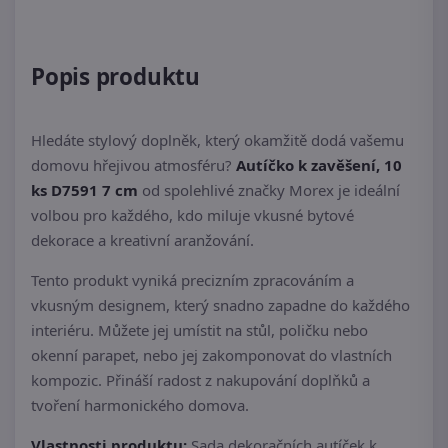
Popis produktu
Hledáte stylový doplněk, který okamžitě dodá vašemu
domovu hřejivou atmosféru?
Autíčko k zavěšení, 10
ks D7591 7 cm
od spolehlivé značky Morex je ideální
volbou pro každého, kdo miluje vkusné bytové
dekorace a kreativní aranžování.
Tento produkt vyniká precizním zpracováním a
vkusným designem, který snadno zapadne do každého
interiéru. Můžete jej umístit na stůl, poličku nebo
okenní parapet, nebo jej zakomponovat do vlastních
kompozic. Přináší radost z nakupování doplňků a
tvoření harmonického domova.
Vlastnosti produktu:
Sada dekoračních autíček k