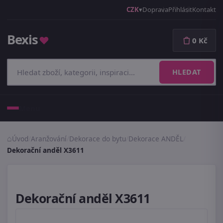
CZK
Doprava
Přihlásit
Kontakt
Bexis
♥
0 Kč
HLEDAT
Menu
Úvod
/
Aranžování
/
Dekorace do bytu
/
Dekorace ANDĚL
/
Dekorační anděl X3611
Dekorační anděl X3611