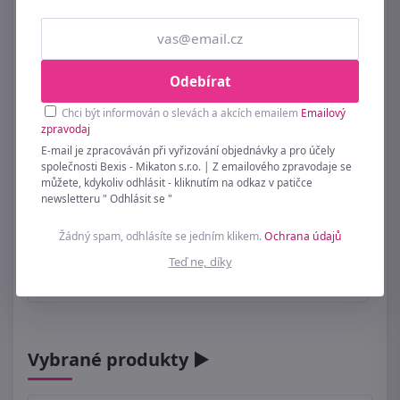
Odebírat
Chci být informován o slevách a akcích emailem
Emailový
zpravodaj
E-mail je zpracováván při vyřizování objednávky a pro účely
společnosti Bexis - Mikaton s.r.o. | Z emailového zpravodaje se
můžete, kdykoliv odhlásit - kliknutím na odkaz v patičce
newsletteru " Odhlásit se "
Žádný spam, odhlásíte se jedním klikem.
Ochrana údajů
Dekorace anděl X6728/2 - 20 cm
Teď ne, díky
239 Kč
Vybrané produkty ►