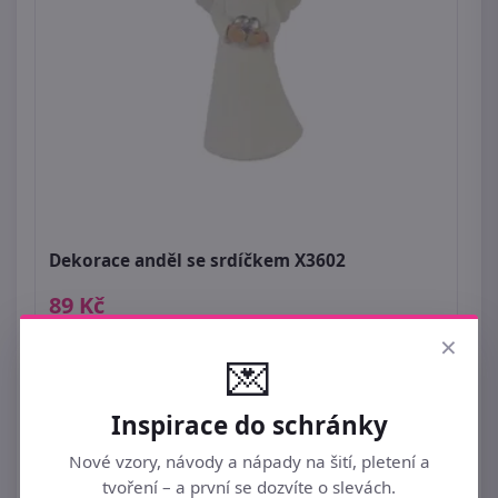
Dekorace anděl se srdíčkem X3602
89 Kč
×
💌
Inspirace do schránky
Nové vzory, návody a nápady na šití, pletení a
tvoření – a první se dozvíte o slevách.