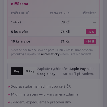
nižší cena
POČET KUSŮ
CENA ZA KUS
UŠETŘÍTE
1–4 ks
79 Kč
—
5 ks a více
75 Kč
−5 %
10 ks a více
71 Kč
−10 %
Sleva se počítá z celkového počtu kusů v košíku (napříč všemi
produkty) a uplatní se
automaticky
– nemusíte nic zadávat.
Zaplaťte rychle přes
Apple Pay
nebo
Pay
G Pay
Google Pay
— i kartou či převodem.
Doprava zdarma nad limit po celé ČR
14 dní na vrácení — první výměna zdarma
Skladem, expedujeme v pracovní dny