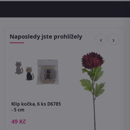
Naposledy jste prohlížely
ří
D
3
Klip kočka, 6 ks D6785
- 5 cm
49 Kč