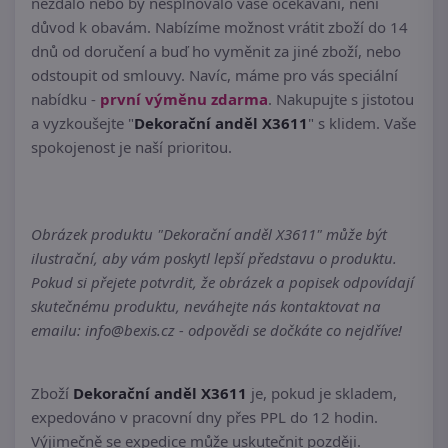
nezdálo nebo by nesplňovalo vaše očekávání, není
důvod k obavám. Nabízíme možnost vrátit zboží do 14
dnů od doručení a buď ho vyměnit za jiné zboží, nebo
odstoupit od smlouvy. Navíc, máme pro vás speciální
nabídku -
první výměnu zdarma
. Nakupujte s jistotou
a vyzkoušejte "
Dekorační anděl X3611
" s klidem. Vaše
spokojenost je naší prioritou.
Obrázek produktu "Dekorační anděl X3611" může být
ilustrační, aby vám poskytl lepší představu o produktu.
Pokud si přejete potvrdit, že obrázek a popisek odpovídají
skutečnému produktu, neváhejte nás kontaktovat na
emailu: info@bexis.cz - odpovědi se dočkáte co nejdříve!
Zboží
Dekorační anděl X3611
je, pokud je skladem,
expedováno v pracovní dny přes PPL do 12 hodin.
Výjimečně se expedice může uskutečnit později.