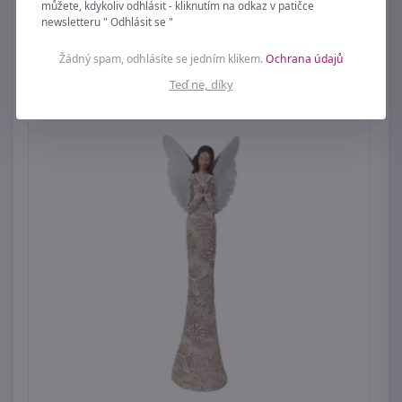
můžete, kdykoliv odhlásit - kliknutím na odkaz v patičce
newsletteru " Odhlásit se "
269 Kč
Žádný spam, odhlásíte se jedním klikem.
Ochrana údajů
Teď ne, díky