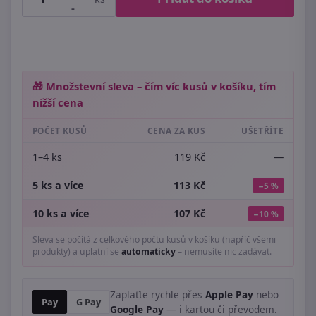
-
🎁 Množstevní sleva – čím víc kusů v košíku, tím
nižší cena
POČET KUSŮ
CENA ZA KUS
UŠETŘÍTE
1–4 ks
119 Kč
—
5 ks a více
113 Kč
−5 %
10 ks a více
107 Kč
−10 %
Sleva se počítá z celkového počtu kusů v košíku (napříč všemi
produkty) a uplatní se
automaticky
– nemusíte nic zadávat.
Zaplaťte rychle přes
Apple Pay
nebo
Pay
G Pay
Google Pay
— i kartou či převodem.