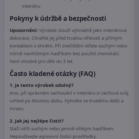
interiéru
Pokyny k údržbě a bezpečnosti
Upozornění:
Výrobek slouží výhradně jako interiérová
dekorace. Chraňte jej před trvalou vlhkostí a přímým
kontaktem s ohněm. Při znečištění otřete suchým nebo
mírně navlhčeným hadříkem bez použití chemikálií.
Není vhodné pro děti do 3 let.
Často kladené otázky (FAQ)
1. Je tento výrobek odolný?
Ano, při správném zachování v interiéru si zachová svůj
vzhled po dlouhou dobu. Vyhněte se trvalému dešti a
mrazu.
2. Jak jej nejlépe čistit?
Stačí otřít suchým nebo jemně vlhkým hadříkem.
Nepoužívejte agresivní čistící prostředky.