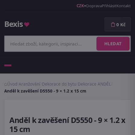
CZK
Doprava
Přihlásit
Kontakt
Bexis
♥
0 Kč
HLEDAT
Menu
Úvod
/
Aranžování
/
Dekorace do bytu
/
Dekorace ANDĚL
/
Anděl k zavěšení D5550 - 9 × 1.2 x 15 cm
Anděl k zavěšení D5550 - 9 × 1.2 x
15 cm