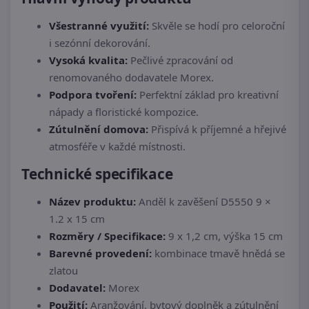
Všestranné využití:
Skvěle se hodí pro celoroční
i sezónní dekorování.
Vysoká kvalita:
Pečlivé zpracování od
renomovaného dodavatele Morex.
Podpora tvoření:
Perfektní základ pro kreativní
nápady a floristické kompozice.
Zútulnění domova:
Přispívá k příjemné a hřejivé
atmosféře v každé místnosti.
Technické specifikace
Název produktu:
Anděl k zavěšení D5550 9 ×
1.2 x 15 cm
Rozměry / Specifikace:
9 x 1,2 cm, výška 15 cm
Barevné provedení:
kombinace tmavě hnědá se
zlatou
Dodavatel:
Morex
Použití:
Aranžování, bytový doplněk a zútulnění