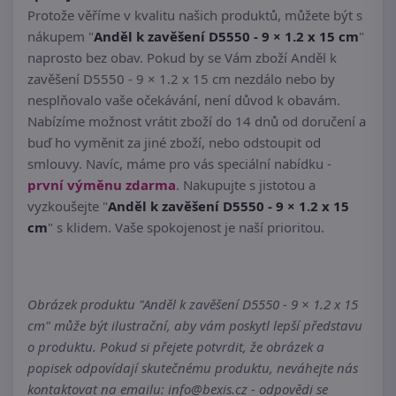
Protože věříme v kvalitu našich produktů, můžete být s
nákupem "
Anděl k zavěšení D5550 - 9 × 1.2 x 15 cm
"
naprosto bez obav. Pokud by se Vám zboží Anděl k
zavěšení D5550 - 9 × 1.2 x 15 cm nezdálo nebo by
nesplňovalo vaše očekávání, není důvod k obavám.
Nabízíme možnost vrátit zboží do 14 dnů od doručení a
buď ho vyměnit za jiné zboží, nebo odstoupit od
smlouvy. Navíc, máme pro vás speciální nabídku -
první výměnu zdarma
. Nakupujte s jistotou a
vyzkoušejte "
Anděl k zavěšení D5550 - 9 × 1.2 x 15
cm
" s klidem. Vaše spokojenost je naší prioritou.
Obrázek produktu "Anděl k zavěšení D5550 - 9 × 1.2 x 15
cm" může být ilustrační, aby vám poskytl lepší představu
o produktu. Pokud si přejete potvrdit, že obrázek a
popisek odpovídají skutečnému produktu, neváhejte nás
kontaktovat na emailu: info@bexis.cz - odpovědi se