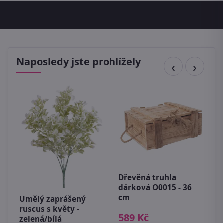
Naposledy jste prohlížely
J
k
b
Dřevěná truhla
dárková O0015 - 36
2
cm
Umělý zaprášený
ruscus s květy -
589 Kč
zelená/bílá