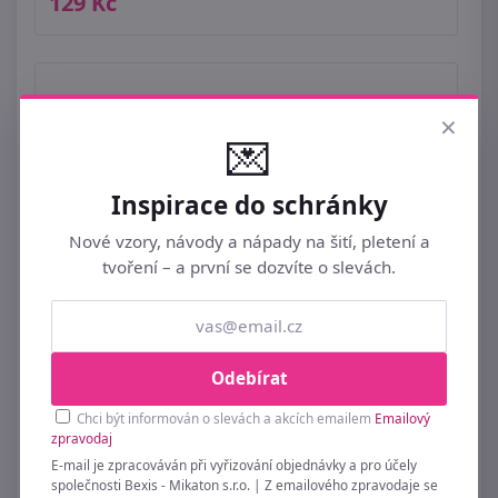
129 Kč
×
💌
Inspirace do schránky
Nové vzory, návody a nápady na šití, pletení a
tvoření – a první se dozvíte o slevách.
Odebírat
Chci být informován o slevách a akcích emailem
Emailový
zpravodaj
E-mail je zpracováván při vyřizování objednávky a pro účely
společnosti Bexis - Mikaton s.r.o. | Z emailového zpravodaje se
Dekorace anděl X4071/4 - 19,5 cm