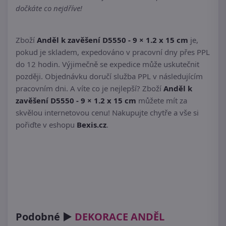
dočkáte co nejdříve!
Zboží
Anděl k zavěšení D5550 - 9 × 1.2 x 15 cm
je,
pokud je skladem, expedováno v pracovní dny přes PPL
do 12 hodin. Výjimečně se expedice může uskutečnit
později. Objednávku doručí služba PPL v následujícím
pracovním dni. A víte co je nejlepší? Zboží
Anděl k
zavěšení D5550 - 9 × 1.2 x 15 cm
můžete mít za
skvělou internetovou cenu! Nakupujte chytře a vše si
pořiďte v eshopu
Bexis.cz
.
Podobné ►
DEKORACE ANDĚL