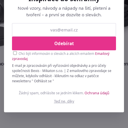
Nové vzory, návody a nápady na šití, pletení a
tvoření – a první se dozvíte o slevách.
Odebírat
Chci být informován o slevách a akcích emailem
Emailový
zpravodaj
ncelářské magnety, černé -
Magnetické figurky M2 čer
E-mail je zpracováván při vyřizování objednávky a pro účely
10 kusů
společnosti Bexis - Mikaton s.r.o. | Z emailového zpravodaje se
můžete, kdykoliv odhlásit - kliknutím na odkaz v patičce
139 Kč
newsletteru " Odhlásit se "
Žádný spam, odhlásíte se jedním klikem.
Ochrana údajů
Teď ne, díky