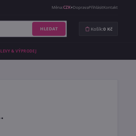
Měna:
CZK
Doprava
Přihlásit
Kontakt
HLEDAT
Košík:
0 Kč
SLEVY & VÝPRODEJ
.