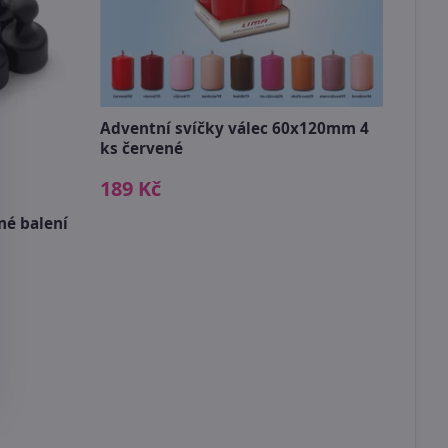
Adventní svíčky válec 60x120mm 4
ks červené
Dřev
189 Kč
49 
né balení