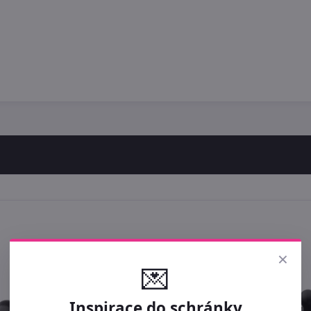
×
💌
Inspirace do schránky