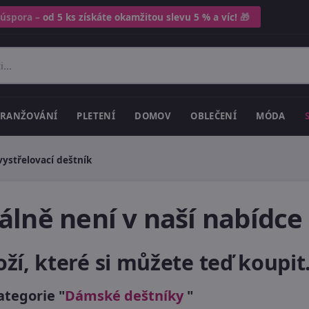
 úspora –
od 5 ks získáte okamžitou slevu 5 % a víc!
🎁
RANŽOVÁNÍ
PLETENÍ
DOMOV
OBLEČENÍ
MÓDA
ystřelovací deštník
lně není v naší nabídce
, které si můžete teď koupit.
ategorie "
Dámské deštníky
"