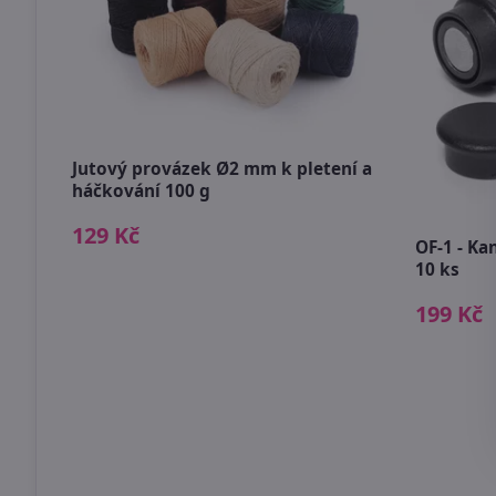
Jutový provázek Ø2 mm k pletení a
háčkování 100 g
129 Kč
OF-1 - Ka
10 ks
199 Kč