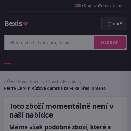
CZK
Doprava
Přihlásit
Kontakt
Bexis
♥
0 Kč
HLEDAT
Menu
Úvod
/
Móda
/
Kabelky
/
Crossbody kabelky
/
Pierre Cardin Růžová dámská kabelka přes rameno
Toto zboží momentálně není v
naší nabídce
Máme však podobné zboží, které si