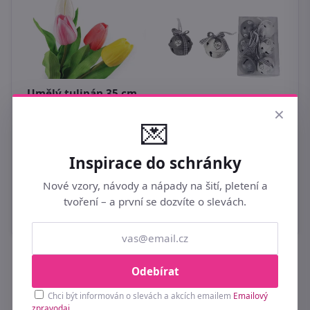
Umělý tulipán 35 cm
D
z
×
59 Kč
💌
Kovová rolnička
1
Santa 6 ks
Inspirace do schránky
139 Kč
Nové vzory, návody a nápady na šití, pletení a
tvoření – a první se dozvíte o slevách.
Odebírat
Buďte první u novinek a slev 💌
Chci být informován o slevách a akcích emailem
Emailový
Přihlaste se k odběru a získejte tipy na nové
zpravodaj