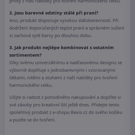
prvky z naší nabídky pro tvoření harmonického celku.
2. Jsou barevné odstíny stálé při praní?
Ano, produkt disponuje vysokou stálobarevností. Při
dodržení doporučených teplot praní a správném sušení
si zachová syté barvy po dlouhou dobu.
3. Jak produkt nejlépe kombinovat s ostatním
sortimentem?
Díky svému univerzálnímu a nadčasovému designu se
výborně doplňuje s jednobarevnými i vzorovanými
látkami, nitěmi a stuhami z naší nabídky pro tvoření
harmonického celku.
Užijte si radost z pohodlného nakupování a doplňte si
své zásoby pro kreativní šití ještě dnes. Přidejte tento
spolehlivý produkt z e-shopu Bexis.cz do svého košíku
a pusťte se do tvoření.