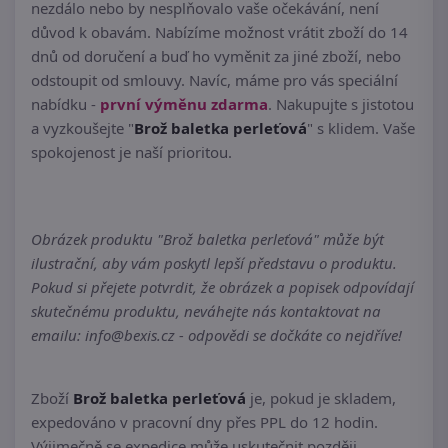
nezdálo nebo by nesplňovalo vaše očekávání, není
důvod k obavám. Nabízíme možnost vrátit zboží do 14
dnů od doručení a buď ho vyměnit za jiné zboží, nebo
odstoupit od smlouvy. Navíc, máme pro vás speciální
nabídku -
první výměnu zdarma
. Nakupujte s jistotou
a vyzkoušejte "
Brož baletka perleťová
" s klidem. Vaše
spokojenost je naší prioritou.
Obrázek produktu "Brož baletka perleťová" může být
ilustrační, aby vám poskytl lepší představu o produktu.
Pokud si přejete potvrdit, že obrázek a popisek odpovídají
skutečnému produktu, neváhejte nás kontaktovat na
emailu: info@bexis.cz - odpovědi se dočkáte co nejdříve!
Zboží
Brož baletka perleťová
je, pokud je skladem,
expedováno v pracovní dny přes PPL do 12 hodin.
Výjimečně se expedice může uskutečnit později.