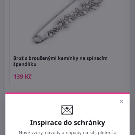
Brož s broušenými kamínky na spínacím
špendlíku
139 Kč
×
💌
Inspirace do schránky
Nové vzory, návody a nápady na šití, pletení a