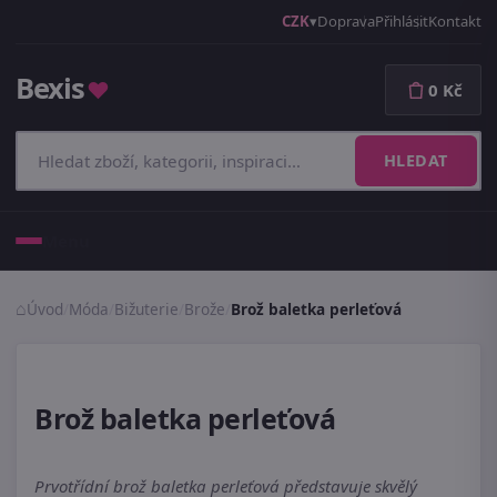
CZK
Doprava
Přihlásit
Kontakt
Bexis
♥
0 Kč
HLEDAT
Menu
Úvod
/
Móda
/
Bižuterie
/
Brože
/
Brož baletka perleťová
Brož baletka perleťová
Prvotřídní brož baletka perleťová představuje skvělý