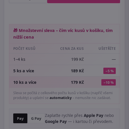
🎁 Množstevní sleva – čím víc kusů v košíku, tím
nižší cena
POČET KUSŮ
CENA ZA KUS
UŠETŘÍTE
1–4 ks
199 Kč
—
5 ks a více
189 Kč
−5 %
10 ks a více
179 Kč
−10 %
Sleva se počítá z celkového počtu kusů v košíku (napříč všemi
produkty) a uplatní se
automaticky
– nemusíte nic zadávat.
Zaplaťte rychle přes
Apple Pay
nebo
Pay
G Pay
Google Pay
— i kartou či převodem.