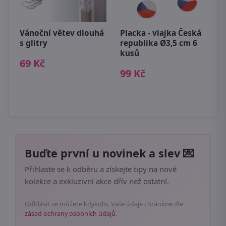
ří
Vánoční větev dlouhá
Placka - vlajka Česká
s glitry
republika Ø3,5 cm 6
kusů
P
69 Kč
p
99 Kč
P
3
Buďte první u novinek a slev 💌
Přihlaste se k odběru a získejte tipy na nové
kolekce a exkluzivní akce dřív než ostatní.
Odhlásit se můžete kdykoliv. Vaše údaje chráníme dle
zásad ochrany osobních údajů
.