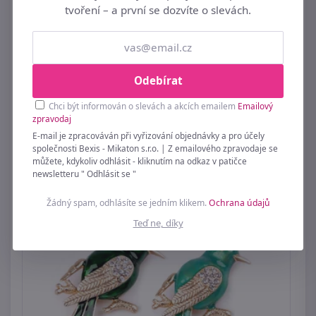
tvoření – a první se dozvíte o slevách.
Odebírat
Chci být informován o slevách a akcích emailem
Emailový
Brož / ozdoba do vlasů saténový květ Ø11 cm
zpravodaj
E-mail je zpracováván při vyřizování objednávky a pro účely
69 Kč
společnosti Bexis - Mikaton s.r.o. | Z emailového zpravodaje se
můžete, kdykoliv odhlásit - kliknutím na odkaz v patičce
newsletteru " Odhlásit se "
Žádný spam, odhlásíte se jedním klikem.
Ochrana údajů
Teď ne, díky