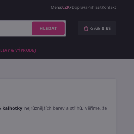
Měna:
CZK
Doprava
Přihlásit
Kontakt
HLEDAT
Košík:
0 Kč
SLEVY & VÝPRODEJ
 kalhotky
nejrůznějších barev a střihů. Věříme, že