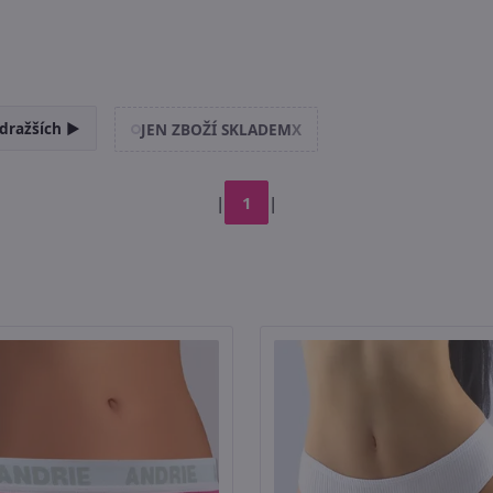
dražších ►
JEN ZBOŽÍ SKLADEM
X
|
1
|