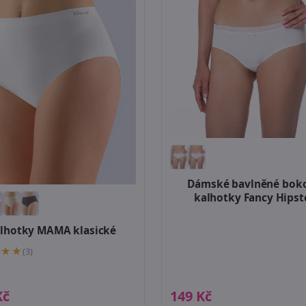
Dámské bavlněné bok
kalhotky Fancy Hipst
lhotky MAMA klasické
(3)
Kč
149 Kč