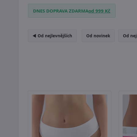
DNES DOPRAVA ZDARMA
od 999 Kč
◄ Od nejlevnějších
Od novinek
Od nej