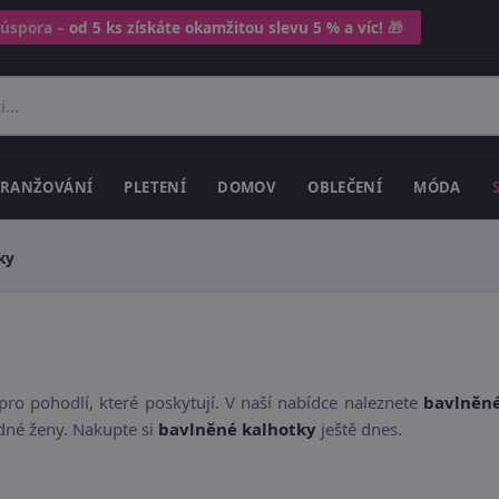
 úspora –
od 5 ks získáte okamžitou slevu 5 % a víc!
🎁
RANŽOVÁNÍ
PLETENÍ
DOMOV
OBLEČENÍ
MÓDA
ky
ro pohodlí, které poskytují. V naší nabídce naleznete
bavlněné
dné ženy. Nakupte si
bavlněné kalhotky
ještě dnes.