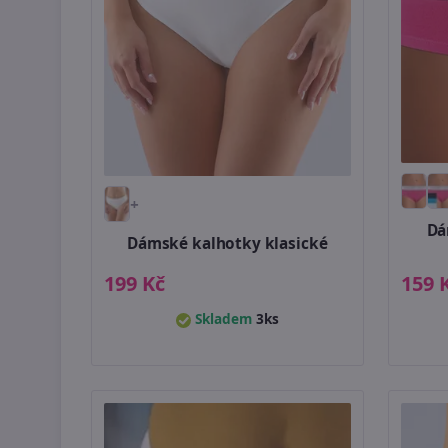
+
Dá
Dámské kalhotky klasické
199 Kč
159 
Skladem
3ks