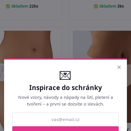
Skladem
22ks
Skladem
3ks
×
💌
Inspirace do schránky
Nové vzory, návody a nápady na šití, pletení a
tvoření – a první se dozvíte o slevách.
Klasické kalhotky